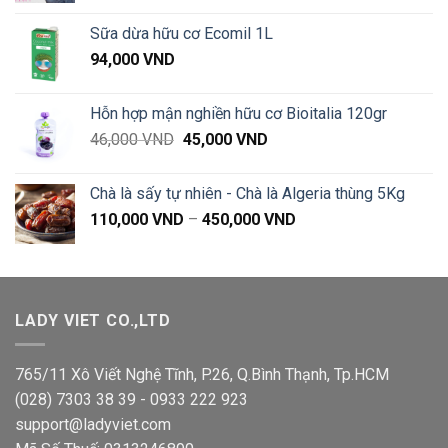
từ
Sữa dừa hữu cơ Ecomil 1L
90,000 VND
94,000
VND
đến
590,000 VND
Hỗn hợp mận nghiền hữu cơ Bioitalia 120gr
Giá
Giá
46,000
VND
45,000
VND
gốc
hiện
là:
tại
Chà là sấy tự nhiên - Chà là Algeria thùng 5Kg
46,000 VND.
là:
Khoảng
110,000
VND
–
450,000
VND
45,000 VND.
giá:
từ
110,000 VND
đến
LADY VIET CO.,LTD
450,000 VND
765/11 Xô Viết Nghệ Tĩnh, P.26, Q.Bình Thạnh, Tp.HCM
(028) 7303 38 39 - 0933 222 923
support@ladyviet.com