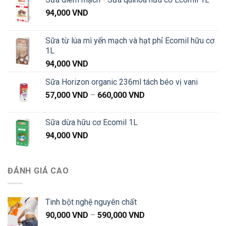
94,000
VND
Sữa từ lúa mì yến mạch và hạt phỉ Ecomil hữu cơ
1L
94,000
VND
Sữa Horizon organic 236ml tách béo vị vani
Khoảng
57,000
VND
–
660,000
VND
giá:
từ
Sữa dừa hữu cơ Ecomil 1L
57,000 VND
94,000
VND
đến
660,000 VND
ĐÁNH GIÁ CAO
Tinh bột nghệ nguyên chất
Khoảng
90,000
VND
–
590,000
VND
giá: