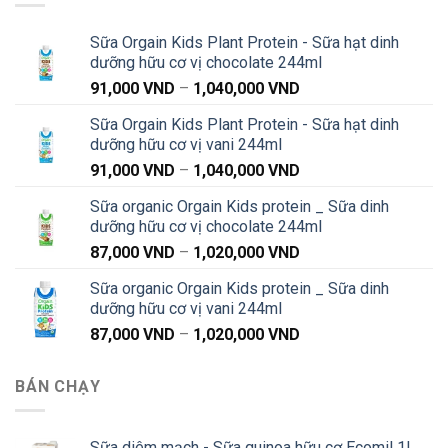
Sữa Orgain Kids Plant Protein - Sữa hạt dinh
dưỡng hữu cơ vị chocolate 244ml
Khoảng
91,000
VND
–
1,040,000
VND
giá:
Sữa Orgain Kids Plant Protein - Sữa hạt dinh
từ
dưỡng hữu cơ vị vani 244ml
91,000 VND
Khoảng
91,000
VND
–
1,040,000
VND
đến
giá:
1,040,000 VND
Sữa organic Orgain Kids protein _ Sữa dinh
từ
dưỡng hữu cơ vị chocolate 244ml
91,000 VND
Khoảng
87,000
VND
–
1,020,000
VND
đến
giá:
1,040,000 VND
Sữa organic Orgain Kids protein _ Sữa dinh
từ
dưỡng hữu cơ vị vani 244ml
87,000 VND
Khoảng
87,000
VND
–
1,020,000
VND
đến
giá:
1,020,000 VND
từ
BÁN CHẠY
87,000 VND
đến
1,020,000 VND
Sữa diêm mạch - Sữa quinoa hữu cơ Ecomil 1L