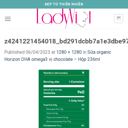
Skip
ĐEP TỪ THIÊN NHIÊN
to
content
z4241221454018_bd291dcbb7a1e3dbe9
Published
06/04/2023
at
1280 × 1280
in
Sữa organic
Horizon DHA omega3 vị chocolate – Hộp 236ml