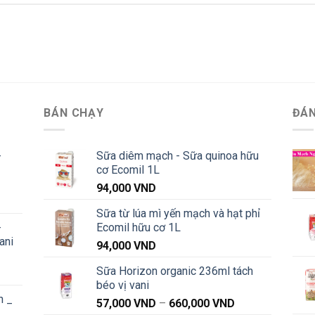
BÁN CHẠY
ĐÁN
-
Sữa diêm mạch - Sữa quinoa hữu
cơ Ecomil 1L
94,000
VND
Khoảng
Sữa từ lúa mì yến mạch và hạt phỉ
iá:
-
Ecomil hữu cơ 1L
từ
ani
91,000 VND
94,000
VND
đến
Sữa Horizon organic 236ml tách
Khoảng
1,040,000 VND
béo vị vani
iá:
n _
từ
Khoảng
57,000
VND
–
660,000
VND