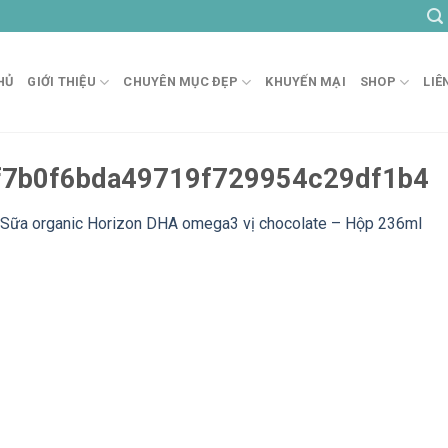
HỦ
GIỚI THIỆU
CHUYÊN MỤC ĐẸP
KHUYẾN MẠI
SHOP
LIÊ
f7b0f6bda49719f729954c29df1b4
Sữa organic Horizon DHA omega3 vị chocolate – Hộp 236ml