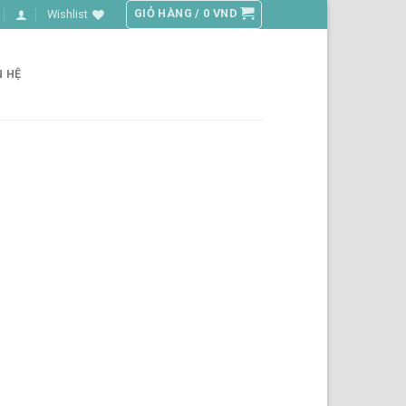
GIỎ HÀNG /
0
VND
Wishlist
N HỆ