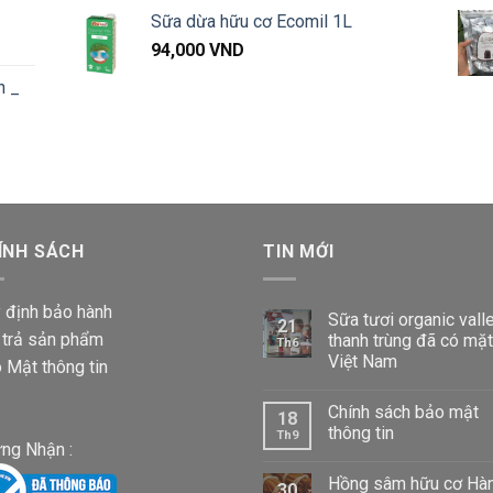
91,000 VND
giá:
Sữa dừa hữu cơ Ecomil 1L
đến
từ
Khoảng
1,040,000 VND
94,000
VND
57,000 VND
iá:
đến
n _
từ
660,000 VND
87,000 VND
đến
Khoảng
1,020,000 VND
iá:
từ
87,000 VND
ÍNH SÁCH
đến
TIN MỚI
1,020,000 VND
 định bảo hành
Sữa tươi organic vall
21
 trả sản phẩm
thanh trùng đã có mặt
Th6
Việt Nam
 Mật thông tin
Chính sách bảo mật
18
thông tin
Th9
ng Nhận :
Hồng sâm hữu cơ Hà
30