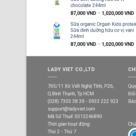
chocolate 244ml
87,000
VND
–
1,020,000
VND
g
Sữa organic Orgain Kids protei
Sữa dinh dưỡng hữu cơ vị vani
244ml
87,000
VND
–
1,020,000
VND
g
LADY VIET CO.,LTD
CH
765/11 Xô Viết Nghệ Tĩnh, P.26,
Quy
Q.Bình Thạnh, Tp.HCM
Đổi
(028) 7303 38 39 - 0933 222 923
Bảo
support@ladyviet.com
Mã Số Thuế: 0313246890
Thời gian hoạt động:
Chứ
Thứ 2 - Thứ 7