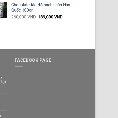
gốc
hiện
660,000 VND
Chocolate táo đỏ hạnh nhân Hàn
là:
tại
Quốc 100gr
38,000 VND.
là:
Giá
Giá
260,000
VND
189,000
VND
36,900 VND.
gốc
hiện
là:
tại
260,000 VND.
là:
189,000 VND.
FACEBOOK PAGE
ey
 tại
n