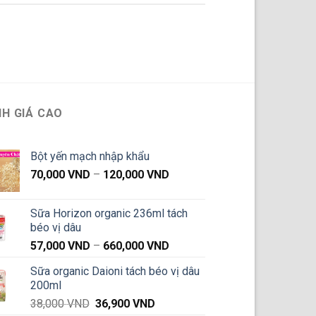
H GIÁ CAO
Bột yến mạch nhập khẩu
Khoảng
70,000
VND
–
120,000
VND
giá:
từ
Sữa Horizon organic 236ml tách
70,000 VND
béo vị dâu
đến
Khoảng
57,000
VND
–
660,000
VND
120,000 VND
giá:
Sữa organic Daioni tách béo vị dâu
từ
200ml
57,000 VND
Giá
Giá
38,000
VND
36,900
VND
đến