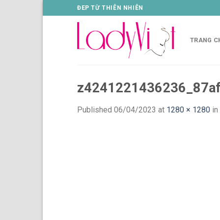
Skip
ĐEP TỪ THIÊN NHIÊN
to
content
TRANG C
z4241221436236_87a
Published
06/04/2023
at
1280 × 1280
in