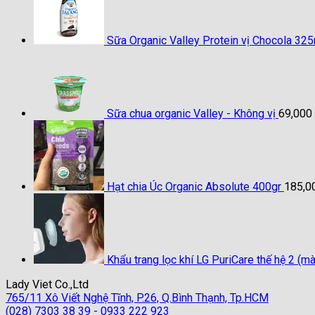
Sữa Organic Valley Protein vị Chocola 32
Sữa chua organic Valley - Không vị
69,000
Hạt chia Úc Organic Absolute 400gr
185,0
Khẩu trang lọc khí LG PuriCare thế hệ 2 
Lady Viet Co.,Ltd
765/11 Xô Viết Nghệ Tĩnh, P.26, Q.Bình Thạnh, Tp.HCM
(028) 7303 38 39 - 0933 222 923