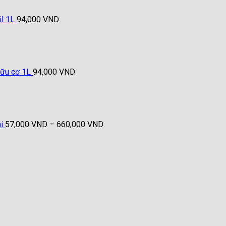
l 1L
94,000
VND
hữu cơ 1L
94,000
VND
Khoảng
giá:
từ
57,000 VND
đến
i
57,000
VND
–
660,000
VND
660,000 VND
Giá
Giá
gốc
hiện