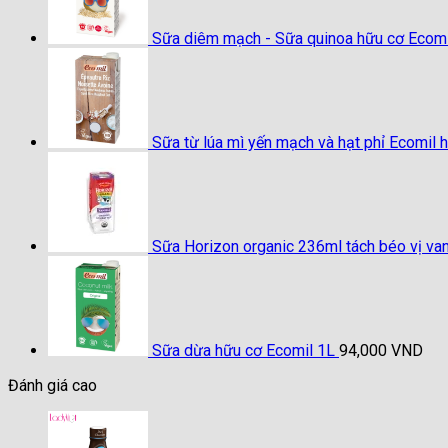
Sữa diêm mạch - Sữa quinoa hữu cơ Ecomi
Sữa từ lúa mì yến mạch và hạt phỉ Ecomil 
Sữa Horizon organic 236ml tách béo vị van
Sữa dừa hữu cơ Ecomil 1L
94,000
VND
Đánh giá cao