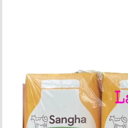
Trang chủ
Giới Thiệu
Nhận Xét của KH
Tin Tức
Chuyên mục đẹp
Chia Sẻ
DIY (Do it yourself)
Làm Đẹp
Sức Khỏe
Vào Bếp
Khuyến Mại
Shop
Hạt Dinh Dưỡng
Trái cây sấy
Sữa Organic nhập khẩu
Organic Orgain – Mỹ