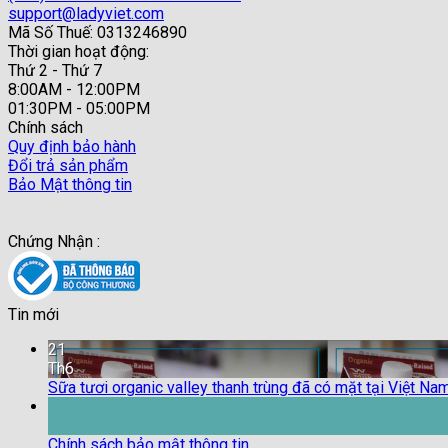
support@ladyviet.com
Mã Số Thuế: 0313246890
Thời gian hoạt động:
Thứ 2 - Thứ 7
8:00AM - 12:00PM
01:30PM - 05:00PM
Chính sách
Quy định bảo hành
Đổi trả sản phẩm
Bảo Mật thông tin
Chứng Nhận :
Tin mới
21
Th6
Sữa tươi organic valley thanh trùng đã có mặt tại Việt Na
18
Th9
Chính sách bảo mật thông tin