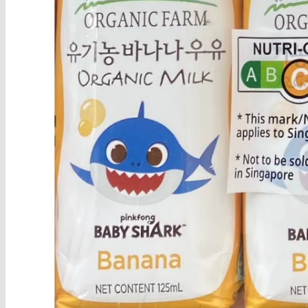
Sữa Pororo F&B – Hàn
Sữa Hạt Organic
Sữa Tươi Organic
Organic Arla – Đan Mạch
Organic Daioni – Anh
Organic Valley – Mỹ
Organic Horizon – Mỹ
Organic Koita – Ý
Organic Sangha Maeil – Hàn
Organic Cremo – Thụy Sỹ
Sữa chua – Bơ – Phô mát Organic
Thực phẩm hữu cơ
Liên hệ
Giỏ hàng
Chưa có sản phẩm trong giỏ hàng.