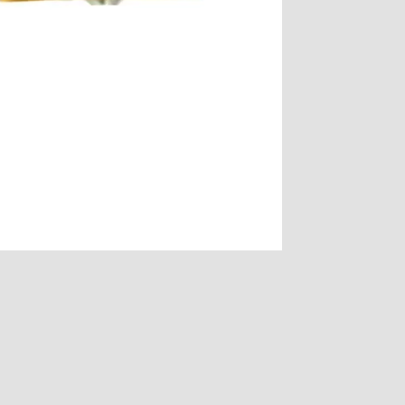
Khoảng
giá:
từ
91,000 VND