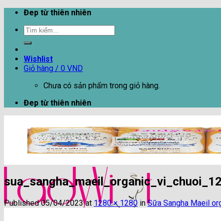
Skip
Đep từ thiên nhiên
to
Tìm
content
kiếm:
Wishlist
Giỏ hàng /
0
VND
Chưa có sản phẩm trong giỏ hàng.
Đep từ thiên nhiên
sua_sangha_maeil_organic_vi_chuoi_12
Published
05/04/2023
at
1280 × 1280
in
Sữa Sangha Maeil org