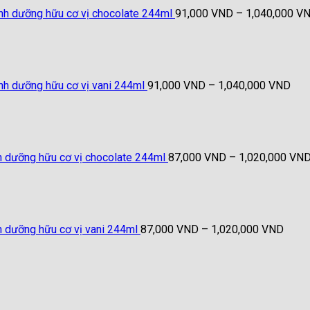
inh dưỡng hữu cơ vị chocolate 244ml
91,000
VND
–
1,040,000
V
Kho
giá:
từ
91,
đến
inh dưỡng hữu cơ vị vani 244ml
91,000
VND
–
1,040,000
VND
1,0
nh dưỡng hữu cơ vị chocolate 244ml
87,000
VND
–
1,020,000
VN
Khoả
giá:
từ
87,0
đến
h dưỡng hữu cơ vị vani 244ml
87,000
VND
–
1,020,000
VND
1,02