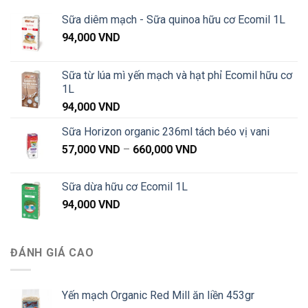
1,020,000 VND
Sữa diêm mạch - Sữa quinoa hữu cơ Ecomil 1L
94,000
VND
Sữa từ lúa mì yến mạch và hạt phỉ Ecomil hữu cơ
1L
94,000
VND
Sữa Horizon organic 236ml tách béo vị vani
Khoảng
57,000
VND
–
660,000
VND
giá:
từ
Sữa dừa hữu cơ Ecomil 1L
57,000 VND
94,000
VND
đến
660,000 VND
ĐÁNH GIÁ CAO
Yến mạch Organic Red Mill ăn liền 453gr