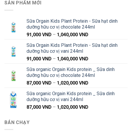
SẢN PHẨM MỚI
Sữa Orgain Kids Plant Protein - Sữa hạt dinh
dưỡng hữu cơ vị chocolate 244ml
Khoảng
91,000
VND
–
1,040,000
VND
giá:
Sữa Orgain Kids Plant Protein - Sữa hạt dinh
từ
dưỡng hữu cơ vị vani 244ml
91,000 VND
Khoảng
91,000
VND
–
1,040,000
VND
đến
giá:
1,040,000 VND
Sữa organic Orgain Kids protein _ Sữa dinh
từ
dưỡng hữu cơ vị chocolate 244ml
91,000 VND
Khoảng
87,000
VND
–
1,020,000
VND
đến
giá:
1,040,000 VND
Sữa organic Orgain Kids protein _ Sữa dinh
từ
dưỡng hữu cơ vị vani 244ml
87,000 VND
Khoảng
87,000
VND
–
1,020,000
VND
đến
giá:
1,020,000 VND
từ
BÁN CHẠY
87,000 VND
đến