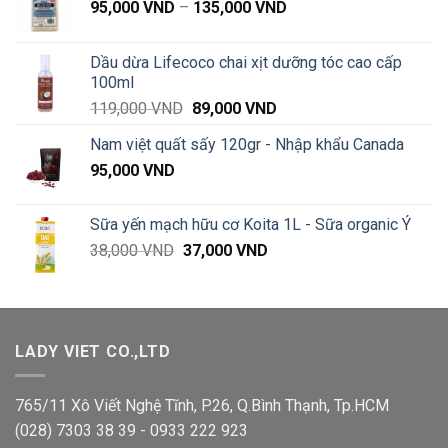
Khoảng
95,000
VND
–
135,000
VND
giá:
từ
Dầu dừa Lifecoco chai xịt dưỡng tóc cao cấp
95,000 VND
100ml
đến
Giá
Giá
119,000
VND
89,000
VND
135,000 VND
gốc
hiện
Nam việt quất sấy 120gr - Nhập khẩu Canada
là:
tại
95,000
VND
119,000 VND.
là:
89,000 VND.
Sữa yến mạch hữu cơ Koita 1L - Sữa organic Ý
Giá
Giá
38,000
VND
37,000
VND
gốc
hiện
là:
tại
38,000 VND.
là:
37,000 VND.
LADY VIET CO.,LTD
765/11 Xô Viết Nghệ Tĩnh, P.26, Q.Bình Thạnh, Tp.HCM
(028) 7303 38 39 - 0933 222 923