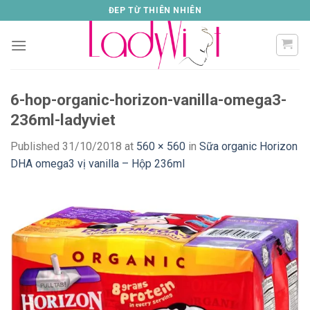
Skip
ĐEP TỪ THIÊN NHIÊN
to
content
6-hop-organic-horizon-vanilla-omega3-
236ml-ladyviet
Published
31/10/2018
at
560 × 560
in
Sữa organic Horizon
DHA omega3 vị vanilla – Hộp 236ml