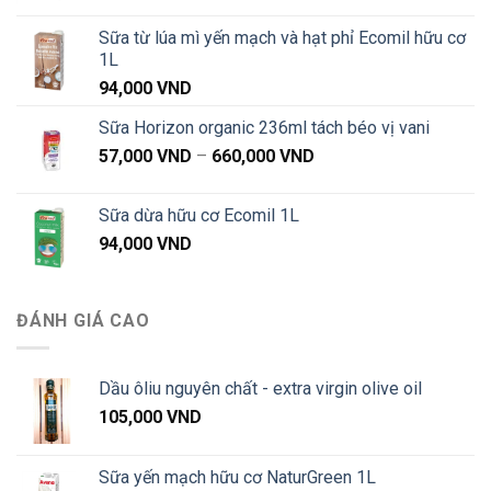
Sữa từ lúa mì yến mạch và hạt phỉ Ecomil hữu cơ
1L
94,000
VND
Sữa Horizon organic 236ml tách béo vị vani
Khoảng
57,000
VND
–
660,000
VND
giá:
từ
Sữa dừa hữu cơ Ecomil 1L
57,000 VND
94,000
VND
đến
660,000 VND
ĐÁNH GIÁ CAO
Dầu ôliu nguyên chất - extra virgin olive oil
105,000
VND
Sữa yến mạch hữu cơ NaturGreen 1L