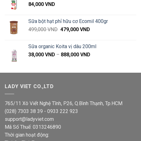
84,000
VND
Sữa bột hạt phỉ hữu cơ Ecomil 400gr
Giá
Giá
499,000
VND
479,000
VND
gốc
hiện
là:
tại
Sữa organic Koita vị dâu 200ml
499,000 VND.
là:
Khoảng
38,000
VND
–
888,000
VND
479,000 VND.
giá:
từ
38,000 VND
đến
LADY VIET CO.,LTD
888,000 VND
765/11 Xô Viết Nghệ Tĩnh, P.26, Q.Bình Thạnh, Tp.HCM
(028) 7303 38 39 - 0933 222 923
support@ladyviet.com
Mã Số Thuế: 0313246890
Thời gian hoạt động: