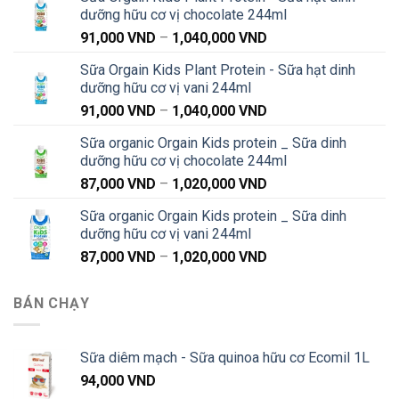
dưỡng hữu cơ vị chocolate 244ml
Khoảng
91,000
VND
–
1,040,000
VND
giá:
Sữa Orgain Kids Plant Protein - Sữa hạt dinh
từ
dưỡng hữu cơ vị vani 244ml
91,000 VND
Khoảng
91,000
VND
–
1,040,000
VND
đến
giá:
1,040,000 VND
Sữa organic Orgain Kids protein _ Sữa dinh
từ
dưỡng hữu cơ vị chocolate 244ml
91,000 VND
Khoảng
87,000
VND
–
1,020,000
VND
đến
giá:
1,040,000 VND
Sữa organic Orgain Kids protein _ Sữa dinh
từ
dưỡng hữu cơ vị vani 244ml
87,000 VND
Khoảng
87,000
VND
–
1,020,000
VND
đến
giá:
1,020,000 VND
từ
BÁN CHẠY
87,000 VND
đến
1,020,000 VND
Sữa diêm mạch - Sữa quinoa hữu cơ Ecomil 1L
94,000
VND