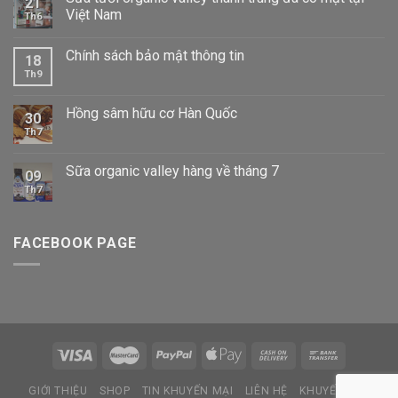
21
Việt Nam
Th6
Chính sách bảo mật thông tin
18
Th9
Hồng sâm hữu cơ Hàn Quốc
30
Th7
Sữa organic valley hàng về tháng 7
09
Th7
FACEBOOK PAGE
GIỚI THIỆU
SHOP
TIN KHUYẾN MẠI
LIÊN HỆ
KHUYẾN MẠI