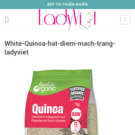
Skip
ĐEP TỪ THIÊN NHIÊN
to
content
White-Quinoa-hat-diem-mach-trang-
ladyviet