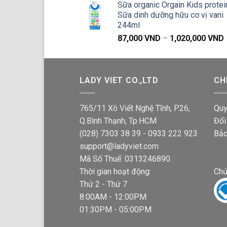
Sữa organic Orgain Kids protei
Sữa dinh dưỡng hữu cơ vị vani
244ml
87,000
VND
–
1,020,000
VND
g
LADY VIET CO.,LTD
CH
765/11 Xô Viết Nghệ Tĩnh, P.26,
Quy
Q.Bình Thạnh, Tp.HCM
Đổi
(028) 7303 38 39 - 0933 222 923
Bảo
support@ladyviet.com
Mã Số Thuế: 0313246890
Thời gian hoạt động:
Chứ
Thứ 2 - Thứ 7
8:00AM - 12:00PM
01:30PM - 05:00PM