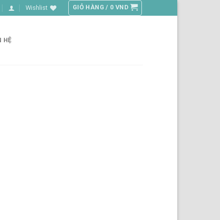
GIỎ HÀNG /
0
VND
Wishlist
N HỆ