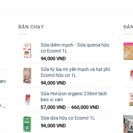
BÁN CHẠY
ĐÁN
-
Sữa diêm mạch - Sữa quinoa hữu
cơ Ecomil 1L
94,000
VND
Khoảng
Sữa từ lúa mì yến mạch và hạt phỉ
iá:
-
Ecomil hữu cơ 1L
từ
ani
91,000 VND
94,000
VND
đến
Sữa Horizon organic 236ml tách
Khoảng
1,040,000 VND
béo vị vani
iá:
n _
từ
Khoảng
57,000
VND
–
660,000
VND
91,000 VND
giá:
Sữa dừa hữu cơ Ecomil 1L
đến
từ
Khoảng
1,040,000 VND
94,000
VND
57,000 VND
iá:
đến