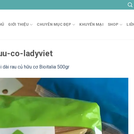
HỦ
GIỚI THIỆU
CHUYÊN MỤC ĐẸP
KHUYẾN MẠI
SHOP
LIÊ
uu-co-ladyviet
i dài rau củ hữu cơ Bioitalia 500gr