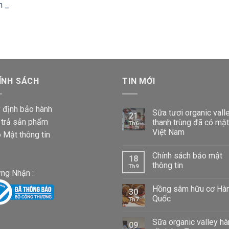
n _
từ
660,000 VND
87,000 VND
đến
Khoảng
1,020,000 VND
iá:
từ
87,000 VND
ÍNH SÁCH
đến
TIN MỚI
1,020,000 VND
 định bảo hành
Sữa tươi organic vall
21
 trả sản phẩm
thanh trùng đã có mặt
Th6
Việt Nam
 Mật thông tin
Chính sách bảo mật
18
thông tin
Th9
ng Nhận :
Hồng sâm hữu cơ Hà
30
Quốc
Th7
Sữa organic valley h
09