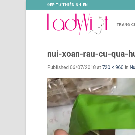
Skip
ĐEP TỪ THIÊN NHIÊN
to
content
TRANG C
nui-xoan-rau-cu-qua-h
Published
06/07/2018
at
720 × 960
in
Nu