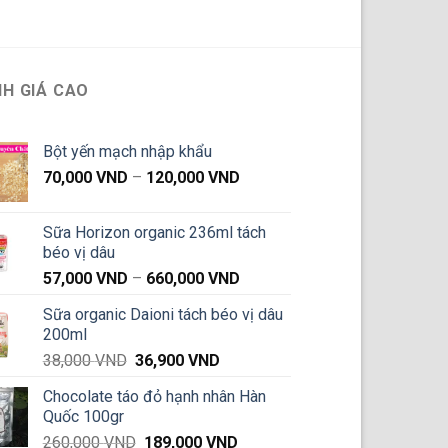
H GIÁ CAO
Bột yến mạch nhập khẩu
Khoảng
70,000
VND
–
120,000
VND
giá:
từ
Sữa Horizon organic 236ml tách
70,000 VND
béo vị dâu
đến
Khoảng
57,000
VND
–
660,000
VND
120,000 VND
giá:
Sữa organic Daioni tách béo vị dâu
từ
200ml
57,000 VND
Giá
Giá
38,000
VND
36,900
VND
đến
gốc
hiện
660,000 VND
Chocolate táo đỏ hạnh nhân Hàn
là:
tại
Quốc 100gr
38,000 VND.
là:
Giá
Giá
260,000
VND
189,000
VND
36,900 VND.