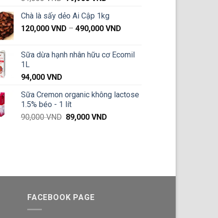
gốc
hiện
Chà là sấy dẻo Ai Cập 1kg
là:
tại
Khoảng
120,000
VND
81,000 VND.
–
490,000
VND
là:
giá:
79,900 VND.
từ
Sữa dừa hạnh nhân hữu cơ Ecomil
120,000 VND
1L
đến
94,000
VND
490,000 VND
Sữa Cremon organic không lactose
1.5% béo - 1 lít
Giá
Giá
90,000
VND
89,000
VND
gốc
hiện
là:
tại
90,000 VND.
là:
89,000 VND.
FACEBOOK PAGE