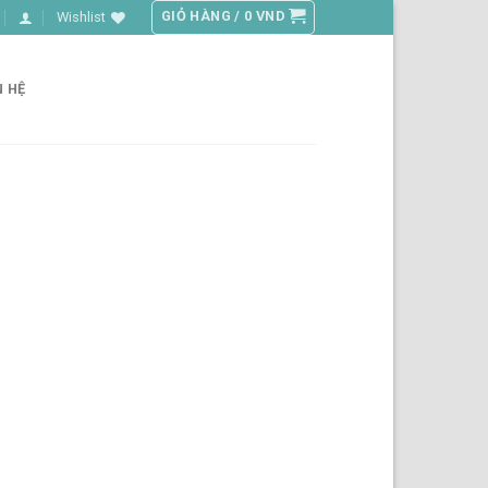
GIỎ HÀNG /
0
VND
Wishlist
N HỆ