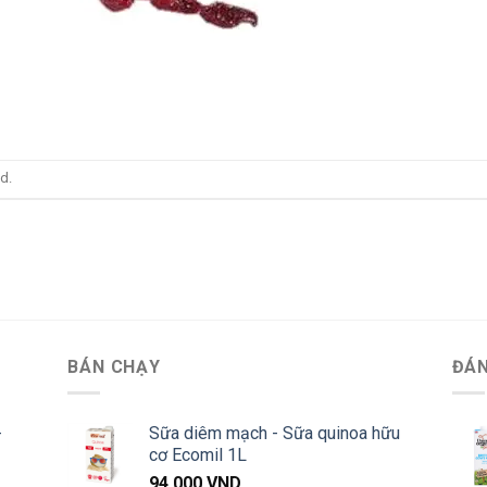
d.
BÁN CHẠY
ĐÁN
-
Sữa diêm mạch - Sữa quinoa hữu
cơ Ecomil 1L
94,000
VND