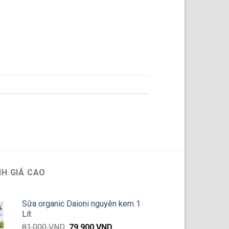
H GIÁ CAO
Sữa organic Daioni nguyên kem 1
Lít
Giá
Giá
81,000
VND
79,900
VND