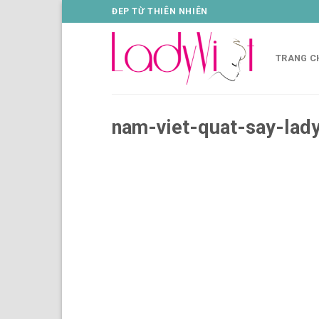
Skip
ĐEP TỪ THIÊN NHIÊN
to
content
TRANG C
nam-viet-quat-say-lady