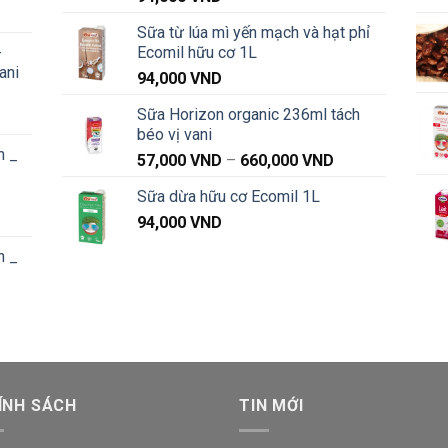
Khoảng
Sữa từ lúa mì yến mạch và hạt phỉ
iá:
-
Ecomil hữu cơ 1L
từ
ani
91,000 VND
94,000
VND
đến
Sữa Horizon organic 236ml tách
Khoảng
1,040,000 VND
béo vị vani
iá:
n _
từ
Khoảng
57,000
VND
–
660,000
VND
91,000 VND
giá:
Sữa dừa hữu cơ Ecomil 1L
đến
từ
Khoảng
1,040,000 VND
94,000
VND
57,000 VND
iá:
đến
n _
từ
660,000 VND
87,000 VND
đến
Khoảng
1,020,000 VND
iá:
từ
87,000 VND
ÍNH SÁCH
đến
TIN MỚI
1,020,000 VND