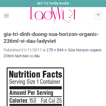
Skip
ĐEP TỪ THIÊN NHIÊN
to
content
gia-tri-dinh-duong-sua-horizon-organic-
236ml-vi-dau-ladyviet
Published
01/11/2017
at
270 × 844
in
Sữa Horizon organic
236ml tách béo vị dâu