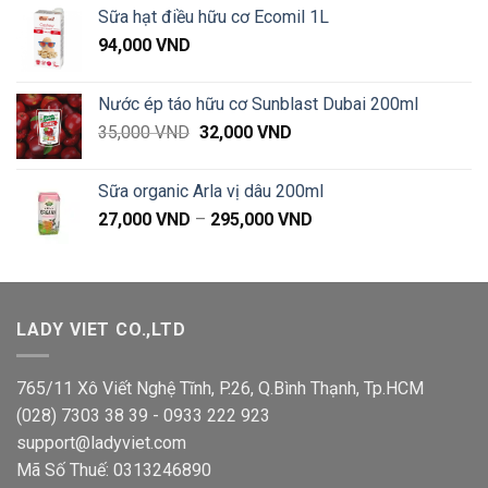
là:
tại
Sữa hạt điều hữu cơ Ecomil 1L
115,000 VND.
là:
94,000
VND
106,000 VND.
Nước ép táo hữu cơ Sunblast Dubai 200ml
Giá
Giá
35,000
VND
32,000
VND
gốc
hiện
là:
tại
Sữa organic Arla vị dâu 200ml
35,000 VND.
là:
Khoảng
27,000
VND
–
295,000
VND
32,000 VND.
giá:
từ
27,000 VND
đến
LADY VIET CO.,LTD
295,000 VND
765/11 Xô Viết Nghệ Tĩnh, P.26, Q.Bình Thạnh, Tp.HCM
(028) 7303 38 39 - 0933 222 923
support@ladyviet.com
Mã Số Thuế: 0313246890