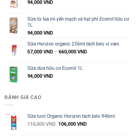
94,000
VND
Sữa từ lúa mì yến mạch và hạt phỉ Ecomil hữu cơ
1L
94,000
VND
Sữa Horizon organic 236ml tách béo vị vani
Khoảng
57,000
VND
–
660,000
VND
giá:
từ
Sữa dừa hữu cơ Ecomil 1L
57,000 VND
94,000
VND
đến
660,000 VND
ĐÁNH GIÁ CAO
Sữa tươi Organic Horizon tách béo 946ml
Giá
Giá
115,000
VND
106,000
VND
gốc
hiện