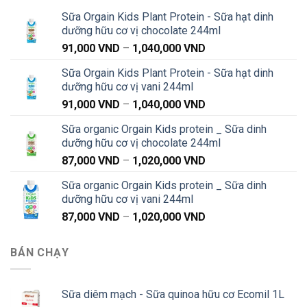
Sữa Orgain Kids Plant Protein - Sữa hạt dinh
dưỡng hữu cơ vị chocolate 244ml
Khoảng
91,000
VND
–
1,040,000
VND
giá:
Sữa Orgain Kids Plant Protein - Sữa hạt dinh
từ
dưỡng hữu cơ vị vani 244ml
91,000 VND
Khoảng
91,000
VND
–
1,040,000
VND
đến
giá:
1,040,000 VND
Sữa organic Orgain Kids protein _ Sữa dinh
từ
dưỡng hữu cơ vị chocolate 244ml
91,000 VND
Khoảng
87,000
VND
–
1,020,000
VND
đến
giá:
1,040,000 VND
Sữa organic Orgain Kids protein _ Sữa dinh
từ
dưỡng hữu cơ vị vani 244ml
87,000 VND
Khoảng
87,000
VND
–
1,020,000
VND
đến
giá:
1,020,000 VND
từ
BÁN CHẠY
87,000 VND
đến
1,020,000 VND
Sữa diêm mạch - Sữa quinoa hữu cơ Ecomil 1L