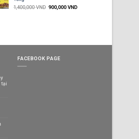
65,000 VND.
Giá
Giá
1,400,000
VND
900,000
VND
gốc
hiện
là:
tại
1,400,000 VND.
là:
900,000 VND.
FACEBOOK PAGE
ey
 tại
n