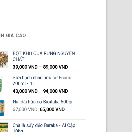
H GIÁ CAO
BỘT KHỔ QUA RỪNG NGUYÊN
CHẤT
Khoảng
39,000
VND
–
89,000
VND
giá:
Sữa hạnh nhân hữu cơ Ecomil
từ
200ml - 1L
39,000 VND
Khoảng
40,000
VND
–
94,000
VND
đến
giá:
89,000 VND
Nui dài hữu cơ Bioitalia 500gr
từ
Giá
Giá
67,000
VND
65,000
VND
40,000 VND
gốc
hiện
đến
là:
tại
94,000 VND
Chà là sấy dẻo Baraka - Ai Cập
67,000 VND.
là:
10kg