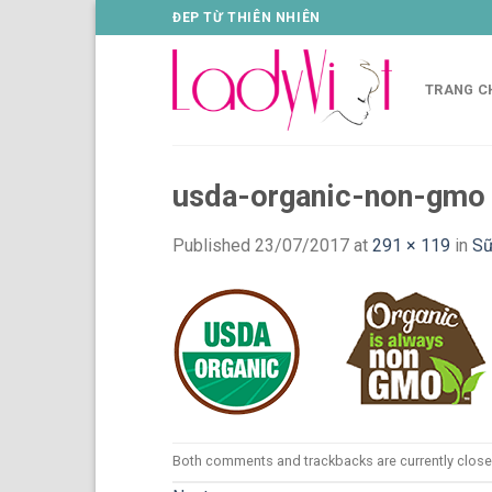
Skip
ĐEP TỪ THIÊN NHIÊN
to
content
TRANG C
usda-organic-non-gmo
Published
23/07/2017
at
291 × 119
in
Sữ
Both comments and trackbacks are currently close