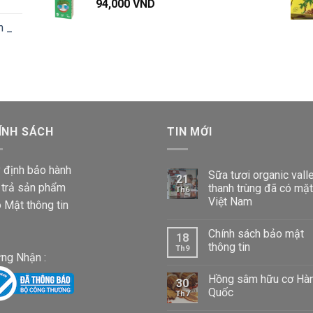
Khoảng
1,040,000 VND
94,000
VND
57,000 VND
iá:
đến
n _
từ
660,000 VND
87,000 VND
đến
Khoảng
1,020,000 VND
iá:
từ
87,000 VND
ÍNH SÁCH
đến
TIN MỚI
1,020,000 VND
 định bảo hành
Sữa tươi organic vall
21
 trả sản phẩm
thanh trùng đã có mặt
Th6
Việt Nam
 Mật thông tin
Chính sách bảo mật
18
thông tin
Th9
ng Nhận :
Hồng sâm hữu cơ Hà
30
Quốc
Th7