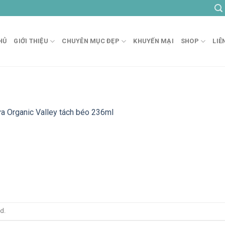
HỦ
GIỚI THIỆU
CHUYÊN MỤC ĐẸP
KHUYẾN MẠI
SHOP
LIÊ
a Organic Valley tách béo 236ml
d.