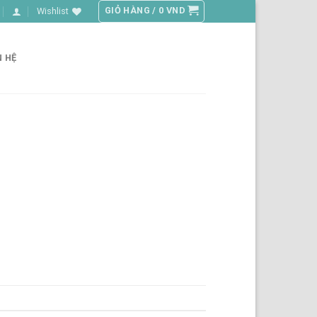
GIỎ HÀNG /
0
VND
Wishlist
N HỆ