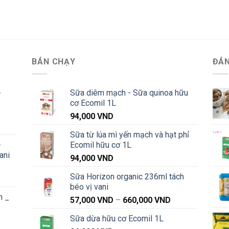
BÁN CHẠY
ĐÁN
-
Sữa diêm mạch - Sữa quinoa hữu
cơ Ecomil 1L
94,000
VND
Khoảng
Sữa từ lúa mì yến mạch và hạt phỉ
iá:
-
Ecomil hữu cơ 1L
từ
ani
91,000 VND
94,000
VND
đến
Sữa Horizon organic 236ml tách
Khoảng
1,040,000 VND
béo vị vani
iá:
n _
từ
Khoảng
57,000
VND
–
660,000
VND
91,000 VND
giá:
Sữa dừa hữu cơ Ecomil 1L
đến
từ