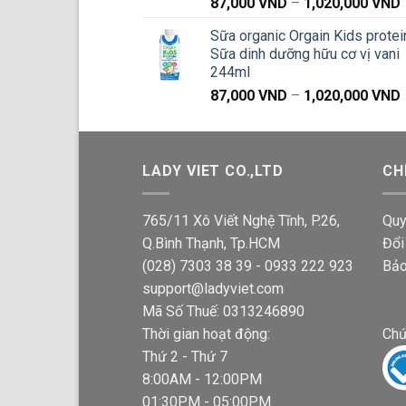
87,000
VND
–
1,020,000
VND
g
Sữa organic Orgain Kids protei
Sữa dinh dưỡng hữu cơ vị vani
244ml
87,000
VND
–
1,020,000
VND
g
LADY VIET CO.,LTD
CH
765/11 Xô Viết Nghệ Tĩnh, P.26,
Quy
Q.Bình Thạnh, Tp.HCM
Đổi
(028) 7303 38 39 - 0933 222 923
Bảo
support@ladyviet.com
Mã Số Thuế: 0313246890
Thời gian hoạt động:
Chứ
Thứ 2 - Thứ 7
8:00AM - 12:00PM
01:30PM - 05:00PM