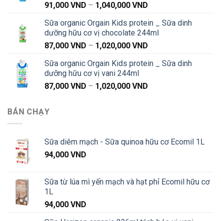
Khoảng
91,000
VND
–
1,040,000
VND
đến
giá:
1,040,000 VND
Sữa organic Orgain Kids protein _ Sữa dinh
từ
dưỡng hữu cơ vị chocolate 244ml
91,000 VND
Khoảng
87,000
VND
–
1,020,000
VND
đến
giá:
1,040,000 VND
Sữa organic Orgain Kids protein _ Sữa dinh
từ
dưỡng hữu cơ vị vani 244ml
87,000 VND
Khoảng
87,000
VND
–
1,020,000
VND
đến
giá:
1,020,000 VND
từ
BÁN CHẠY
87,000 VND
đến
1,020,000 VND
Sữa diêm mạch - Sữa quinoa hữu cơ Ecomil 1L
94,000
VND
Sữa từ lúa mì yến mạch và hạt phỉ Ecomil hữu cơ
1L
94,000
VND