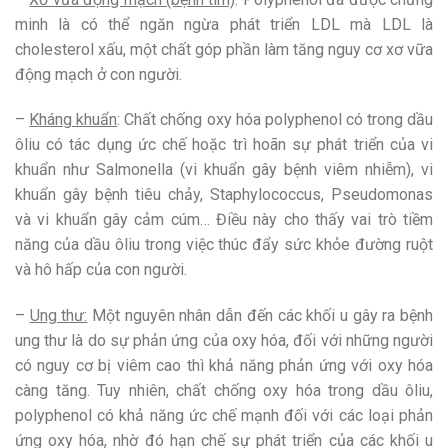
minh là có thể ngăn ngừa phát triển LDL mà LDL là
cholesterol xấu, một chất góp phần làm tăng nguy cơ xơ vữa
động mạch ở con người.
–
Kháng khuẩn
: Chất chống oxy hóa polyphenol có trong dầu
ôliu có tác dụng ức chế hoặc trì hoãn sự phát triển của vi
khuẩn như Salmonella (vi khuẩn gây bệnh viêm nhiễm), vi
khuẩn gây bệnh tiêu chảy, Staphylococcus, Pseudomonas
và vi khuẩn gây cảm cúm… Điều này cho thấy vai trò tiềm
năng của dầu ôliu trong việc thúc đẩy sức khỏe đường ruột
và hô hấp của con người.
–
Ung thư:
Một nguyên nhân dẫn đến các khối u gây ra bệnh
ung thư là do sự phản ứng của oxy hóa, đối với những người
có nguy cơ bị viêm cao thì khả năng phản ứng với oxy hóa
càng tăng. Tuy nhiên, chất chống oxy hóa trong dầu ôliu,
polyphenol có khả năng ức chế mạnh đối với các loại phản
ứng oxy hóa, nhờ đó hạn chế sự phát triển của các khối u