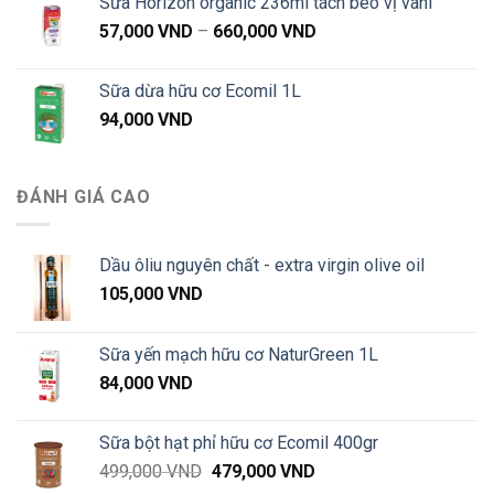
Sữa Horizon organic 236ml tách béo vị vani
Khoảng
57,000
VND
–
660,000
VND
giá:
từ
Sữa dừa hữu cơ Ecomil 1L
57,000 VND
94,000
VND
đến
660,000 VND
ĐÁNH GIÁ CAO
Dầu ôliu nguyên chất - extra virgin olive oil
105,000
VND
Sữa yến mạch hữu cơ NaturGreen 1L
84,000
VND
Sữa bột hạt phỉ hữu cơ Ecomil 400gr
Giá
Giá
499,000
VND
479,000
VND
gốc
hiện