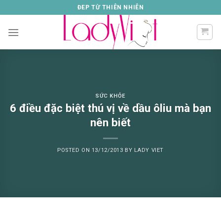
Skip
ĐEP TỪ THIÊN NHIÊN
to
content
SỨC KHỎE
6 điều đặc biệt thú vị về dầu ôliu mà bạn
nên biết
POSTED ON
13/12/2013
BY
LADY VIET