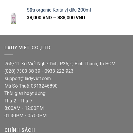
là:
tại
Sữa organic Koita vị dâu 200ml
499,000 VND.
là:
Khoảng
38,000
VND
–
888,000
VND
479,000 VND.
giá:
từ
38,000 VND
đến
LADY VIET CO.,LTD
888,000 VND
765/11 Xô Viết Nghệ Tĩnh, P.26, Q.Bình Thạnh, Tp.HCM
(028) 7303 38 39 - 0933 222 923
support@ladyviet.com
Mã Số Thuế: 0313246890
Thời gian hoạt động:
Thứ 2 - Thứ 7
8:00AM - 12:00PM
01:30PM - 05:00PM
CHÍNH SÁCH