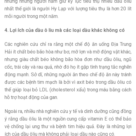
nhưng những người nắm giữ kỷ lục tiêu thụ nhiều dầu ôliu
nhất thế giới là người Hy Lạp với lượng tiêu thụ là hơn 20 lít
mỗi người trong một năm.
4. Lợi ích của dầu ô liu mà các loại dầu khác không có
Các nghiên cứu chỉ ra rằng một chế độ ăn uống Địa Trung
Hải ít chất béo bão hòa như bơ, mỡ lợn và mỡ động vật khác,
nhưng giàu chất béo không bão hòa đơn như dầu ôliu, ngũ
cốc, trái cây và rau quả, nhờ đó họ ít gặp tình trạng tắc nghẽn
động mạnh. Sở dĩ, những người ăn theo chế độ ăn này tránh
được các bệnh tim mạch là bởi vì axit béo trong dầu ôliu có
thể giúp loại bỏ LDL (cholesterol xấu) trong máu bằng cách
hỗ trợ hoạt động của gan.
Ngoài ra, nhiều nhà nghiên cứu y tế và dinh dưỡng cũng đồng
ý rằng dầu ôliu là một nguồn cung cấp vitamin E có thể bảo
vệ chống lại ung thư và bệnh tim hiệu quả. Đây là những lợi
ích của dầu ôliu mà không phải loại dầu nào cũng có.