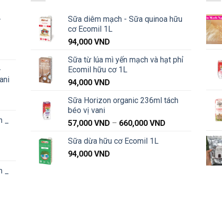
-
Sữa diêm mạch - Sữa quinoa hữu
cơ Ecomil 1L
94,000
VND
Khoảng
Sữa từ lúa mì yến mạch và hạt phỉ
iá:
-
Ecomil hữu cơ 1L
từ
ani
91,000 VND
94,000
VND
đến
Sữa Horizon organic 236ml tách
Khoảng
1,040,000 VND
béo vị vani
iá:
n _
từ
Khoảng
57,000
VND
–
660,000
VND
91,000 VND
giá:
Sữa dừa hữu cơ Ecomil 1L
đến
từ
Khoảng
1,040,000 VND
94,000
VND
57,000 VND
iá:
đến
n _
từ
660,000 VND
87,000 VND
đến
Khoảng
1,020,000 VND
iá: