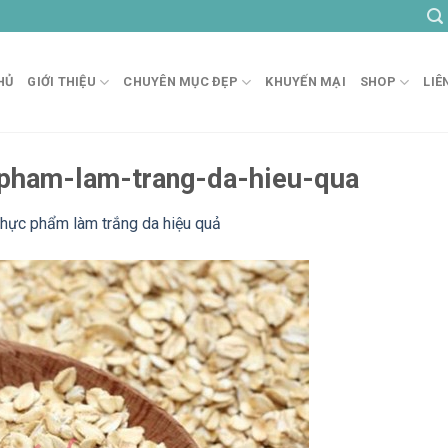
HỦ
GIỚI THIỆU
CHUYÊN MỤC ĐẸP
KHUYẾN MẠI
SHOP
LIÊ
pham-lam-trang-da-hieu-qua
thực phẩm làm trắng da hiệu quả