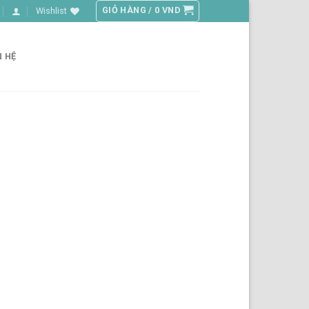
GIỎ HÀNG /
0
VND
Wishlist
N HỆ