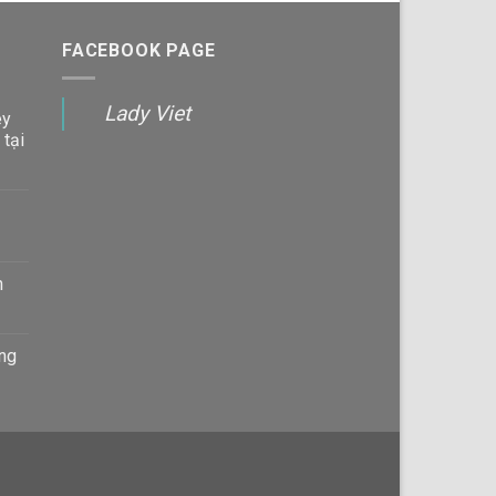
FACEBOOK PAGE
Lady Viet
ey
 tại
n
àng