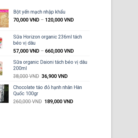
Bột yến mạch nhập khẩu
Khoảng
70,000
VND
–
120,000
VND
giá:
từ
Sữa Horizon organic 236ml tách
70,000 VND
béo vị dâu
đến
Khoảng
57,000
VND
–
660,000
VND
120,000 VND
giá:
Sữa organic Daioni tách béo vị dâu
từ
200ml
57,000 VND
Giá
Giá
38,000
VND
36,900
VND
đến
gốc
hiện
660,000 VND
Chocolate táo đỏ hạnh nhân Hàn
là:
tại
Quốc 100gr
38,000 VND.
là:
Giá
Giá
260,000
VND
189,000
VND
36,900 VND.
gốc
hiện
là:
tại
260,000 VND.
là:
189,000 VND.