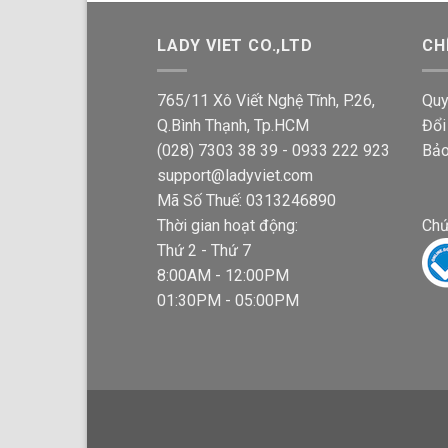
LADY VIET CO.,LTD
CH
765/11 Xô Viết Nghệ Tĩnh, P.26,
Quy
Q.Bình Thạnh, Tp.HCM
Đổi
(028) 7303 38 39 - 0933 222 923
Bảo
support@ladyviet.com
Mã Số Thuế: 0313246890
Thời gian hoạt động:
Chứ
Thứ 2 - Thứ 7
8:00AM - 12:00PM
01:30PM - 05:00PM