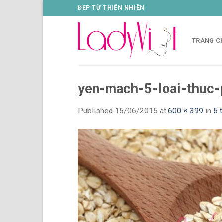
Skip
ĐEP TỪ THIÊN NHIÊN
to
content
TRANG C
yen-mach-5-loai-thuc-
Published
15/06/2015
at
600 × 399
in
5 