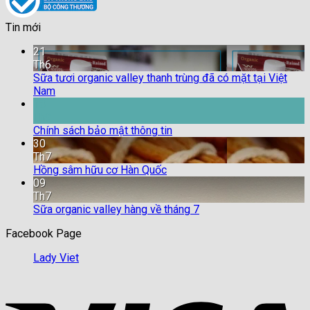
Tin mới
21
Th6
Sữa tươi organic valley thanh trùng đã có mặt tại Việt
Nam
18
Th9
Chính sách bảo mật thông tin
30
Th7
Hồng sâm hữu cơ Hàn Quốc
09
Th7
Sữa organic valley hàng về tháng 7
Facebook Page
Lady Viet