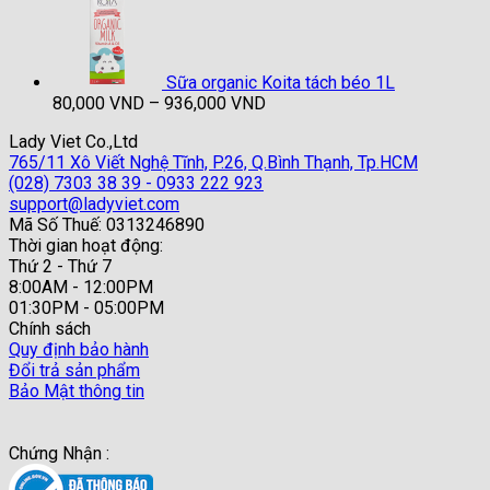
từ
71,000 VND
đến
1,069,000 VND
Sữa organic Koita tách béo 1L
Khoảng
80,000
VND
–
936,000
VND
giá:
Lady Viet Co.,Ltd
từ
765/11 Xô Viết Nghệ Tĩnh, P.26, Q.Bình Thạnh, Tp.HCM
80,000 VND
(028) 7303 38 39 - 0933 222 923
đến
support@ladyviet.com
936,000 VND
Mã Số Thuế: 0313246890
Thời gian hoạt động:
Thứ 2 - Thứ 7
8:00AM - 12:00PM
01:30PM - 05:00PM
Chính sách
Quy định bảo hành
Đổi trả sản phẩm
Bảo Mật thông tin
Chứng Nhận :