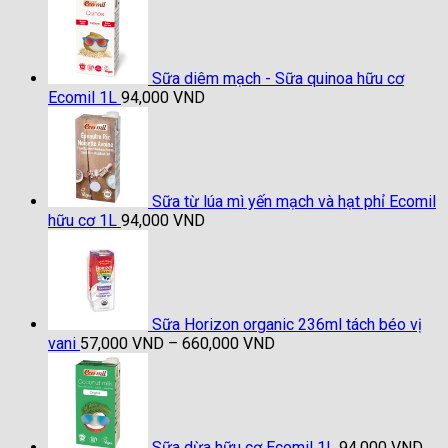
1,020,000 VND
Sữa diêm mạch - Sữa quinoa hữu cơ
Ecomil 1L
94,000
VND
Sữa từ lúa mì yến mạch và hạt phỉ Ecomil
hữu cơ 1L
94,000
VND
Sữa Horizon organic 236ml tách béo vị
Khoảng
vani
57,000
VND
–
660,000
VND
giá:
từ
57,000 VND
đến
660,000 VND
Sữa dừa hữu cơ Ecomil 1L
94,000
VND