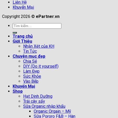
Liên Hệ
Khuyến Mại
Copyright 2026 ©
ePartner.vn
Tìm
kiếm:
Trang chủ
Giới Thiệu
Nhận Xét của KH
Tin Tức
Chuyên mục đẹp
Chia Sẻ
DIY (Do it yourself)
Làm Đẹp
Sức Khỏe
Vào Bếp
Khuyến Mại
Shop
Hạt Dinh Dưỡng
Trái cây sấy
Sữa Organic nhập khẩu
Organic Orgain – Mỹ
Sữa Pororo F&B – Hàn