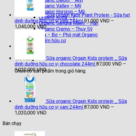
Organic Daioni – Anh
91,000 VND
Organic Valley – Mỹ
đến
Organic Horizon – Mỹ
1,040,000 VND
Sữa Orgain Kids Plant Protein - Sữa hạt
Organic Koita – Ý
dinh dưỡng hữu cơ vị vani 244ml
91,000
VND
–
Organic Sangha Maeil – Hàn
Khoảng
1,040,000
VND
Organic Cremo – Thụy Sỹ
giá:
Sữa chua – Bơ – Phô mát Organic
từ
Thực phẩm hữu cơ
91,000 VND
Liên hệ
đến
1,040,000 VND
Sữa organic Orgain Kids protein _ Sữa
Giỏ hàng
dinh dưỡng hữu cơ vị chocolate 244ml
87,000
VND
–
Khoảng
1,020,000
VND
Chưa có sản phẩm trong giỏ hàng.
giá:
từ
87,000 VND
đến
1,020,000 VND
Sữa organic Orgain Kids protein _ Sữa
dinh dưỡng hữu cơ vị vani 244ml
87,000
VND
–
Khoảng
1,020,000
VND
giá:
Bán chạy
từ
87,000 VND
đến