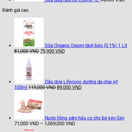
Đánh giá cao
Sữa Organic Daioni tách béo (0.1%) 1 Lít
Giá
Giá
81,000
VND
79,900
VND
gốc
hiện
là:
tại
81,000 VND.
là:
79,900 VND.
Dầu dừa Lifecoco dưỡng da chai xịt
Giá
Giá
100ml
119,000
VND
89,000
VND
gốc
hiện
là:
tại
119,000 VND.
là:
89,000 VND.
Nước hồng sâm hữu cơ cho bé kini Gini
Khoảng
71,000
VND
–
1,069,000
VND
giá: