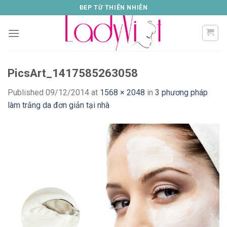
Skip
ĐEP TỪ THIÊN NHIÊN
to
content
PicsArt_1417585263058
Published
09/12/2014
at
1568 × 2048
in
3 phương pháp
làm trắng da đơn giản tại nhà