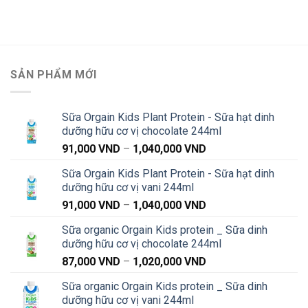
SẢN PHẨM MỚI
Sữa Orgain Kids Plant Protein - Sữa hạt dinh
dưỡng hữu cơ vị chocolate 244ml
Khoảng
91,000
VND
–
1,040,000
VND
giá:
Sữa Orgain Kids Plant Protein - Sữa hạt dinh
từ
dưỡng hữu cơ vị vani 244ml
91,000 VND
Khoảng
91,000
VND
–
1,040,000
VND
đến
giá:
1,040,000 VND
Sữa organic Orgain Kids protein _ Sữa dinh
từ
dưỡng hữu cơ vị chocolate 244ml
91,000 VND
Khoảng
87,000
VND
–
1,020,000
VND
đến
giá:
1,040,000 VND
Sữa organic Orgain Kids protein _ Sữa dinh
từ
dưỡng hữu cơ vị vani 244ml
87,000 VND