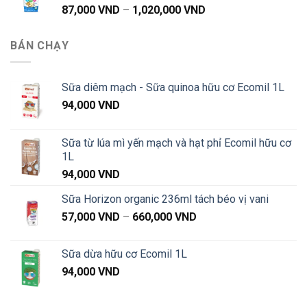
Khoảng
87,000
VND
–
1,020,000
VND
đến
giá:
1,020,000 VND
từ
BÁN CHẠY
87,000 VND
đến
1,020,000 VND
Sữa diêm mạch - Sữa quinoa hữu cơ Ecomil 1L
94,000
VND
Sữa từ lúa mì yến mạch và hạt phỉ Ecomil hữu cơ
1L
94,000
VND
Sữa Horizon organic 236ml tách béo vị vani
Khoảng
57,000
VND
–
660,000
VND
giá:
từ
Sữa dừa hữu cơ Ecomil 1L
57,000 VND
94,000
VND
đến
660,000 VND