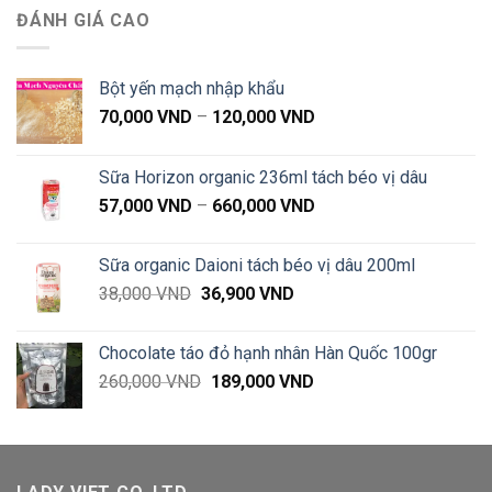
ĐÁNH GIÁ CAO
Bột yến mạch nhập khẩu
Khoảng
70,000
VND
–
120,000
VND
giá:
từ
Sữa Horizon organic 236ml tách béo vị dâu
70,000 VND
Khoảng
57,000
VND
–
660,000
VND
đến
giá:
120,000 VND
từ
Sữa organic Daioni tách béo vị dâu 200ml
57,000 VND
Giá
Giá
38,000
VND
36,900
VND
đến
gốc
hiện
660,000 VND
là:
tại
Chocolate táo đỏ hạnh nhân Hàn Quốc 100gr
38,000 VND.
là:
Giá
Giá
260,000
VND
189,000
VND
36,900 VND.
gốc
hiện
là:
tại
260,000 VND.
là:
189,000 VND.