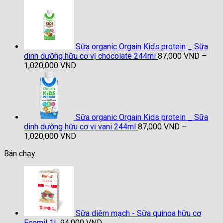
giá:
từ
91,000 VND
đến
1,040,000 VND
Sữa organic Orgain Kids protein _ Sữa
dinh dưỡng hữu cơ vị chocolate 244ml
87,000
VND
–
Khoảng
1,020,000
VND
giá:
từ
87,000 VND
đến
1,020,000 VND
Sữa organic Orgain Kids protein _ Sữa
dinh dưỡng hữu cơ vị vani 244ml
87,000
VND
–
Khoảng
1,020,000
VND
giá:
Bán chạy
từ
87,000 VND
đến
1,020,000 VND
Sữa diêm mạch - Sữa quinoa hữu cơ
Ecomil 1L
94,000
VND