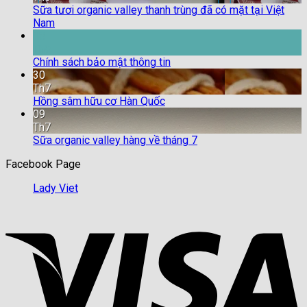
Sữa tươi organic valley thanh trùng đã có mặt tại Việt
Nam
18
Th9
Chính sách bảo mật thông tin
30
Th7
Hồng sâm hữu cơ Hàn Quốc
09
Th7
Sữa organic valley hàng về tháng 7
Facebook Page
Lady Viet