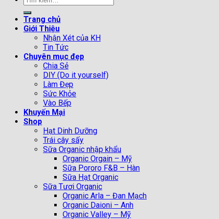
kiếm:
Trang chủ
Giới Thiệu
Nhận Xét của KH
Tin Tức
Chuyên mục đẹp
Chia Sẻ
DIY (Do it yourself)
Làm Đẹp
Sức Khỏe
Vào Bếp
Khuyến Mại
Shop
Hạt Dinh Dưỡng
Trái cây sấy
Sữa Organic nhập khẩu
Organic Orgain – Mỹ
Sữa Pororo F&B – Hàn
Sữa Hạt Organic
Sữa Tươi Organic
Organic Arla – Đan Mạch
Organic Daioni – Anh
Organic Valley – Mỹ