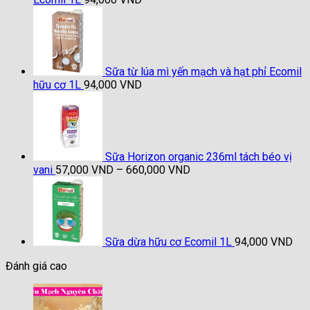
Sữa từ lúa mì yến mạch và hạt phỉ Ecomil
hữu cơ 1L
94,000
VND
Sữa Horizon organic 236ml tách béo vị
Khoảng
vani
57,000
VND
–
660,000
VND
giá:
từ
57,000 VND
đến
660,000 VND
Sữa dừa hữu cơ Ecomil 1L
94,000
VND
Đánh giá cao