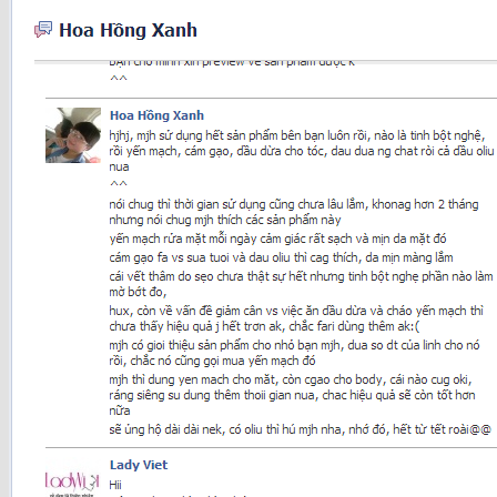
Trang chủ
Giới Thiệu
Nhận Xét của KH
Tin Tức
Chuyên mục đẹp
Chia Sẻ
DIY (Do it yourself)
Làm Đẹp
Sức Khỏe
Vào Bếp
Khuyến Mại
Shop
Hạt Dinh Dưỡng
Trái cây sấy
Sữa Organic nhập khẩu
Organic Orgain – Mỹ
Sữa Pororo F&B – Hàn
Sữa Hạt Organic
Sữa Tươi Organic
Organic Arla – Đan Mạch