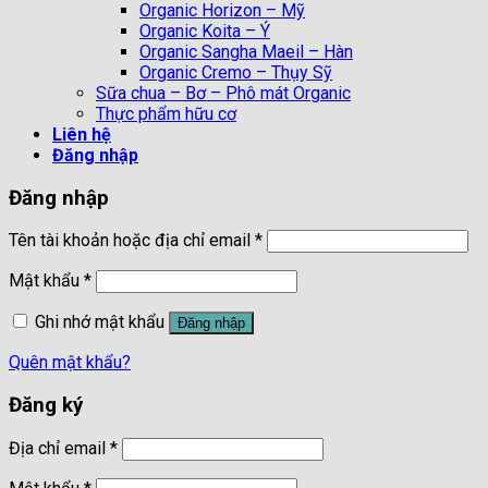
Organic Horizon – Mỹ
Organic Koita – Ý
Organic Sangha Maeil – Hàn
Organic Cremo – Thụy Sỹ
Sữa chua – Bơ – Phô mát Organic
Thực phẩm hữu cơ
Liên hệ
Đăng nhập
Đăng nhập
Tên tài khoản hoặc địa chỉ email
*
Mật khẩu
*
Ghi nhớ mật khẩu
Đăng nhập
Quên mật khẩu?
Đăng ký
Địa chỉ email
*