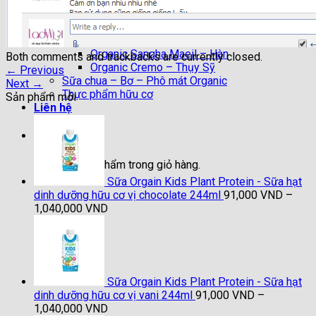
Organic Daioni – Anh
Organic Valley – Mỹ
Organic Horizon – Mỹ
Organic Koita – Ý
Organic Sangha Maeil – Hàn
Both comments and trackbacks are currently closed.
Organic Cremo – Thụy Sỹ
←
Previous
Sữa chua – Bơ – Phô mát Organic
Next
→
Thực phẩm hữu cơ
Sản phẩm mới
Liên hệ
Giỏ hàng
Chưa có sản phẩm trong giỏ hàng.
Sữa Orgain Kids Plant Protein - Sữa hạt
dinh dưỡng hữu cơ vị chocolate 244ml
91,000
VND
–
Khoảng
1,040,000
VND
giá:
từ
91,000 VND
đến
1,040,000 VND
Sữa Orgain Kids Plant Protein - Sữa hạt
dinh dưỡng hữu cơ vị vani 244ml
91,000
VND
–
Khoảng
1,040,000
VND