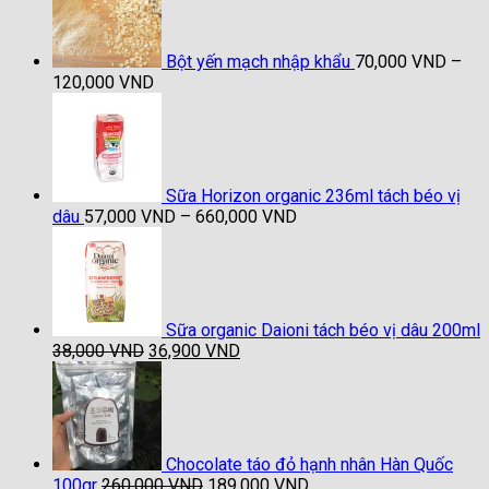
Bột yến mạch nhập khẩu
70,000
VND
–
Khoảng
120,000
VND
giá:
từ
70,000 VND
đến
120,000 VND
Sữa Horizon organic 236ml tách béo vị
Khoảng
dâu
57,000
VND
–
660,000
VND
giá:
từ
57,000 VND
đến
660,000 VND
Sữa organic Daioni tách béo vị dâu 200ml
Giá
Giá
38,000
VND
36,900
VND
gốc
hiện
là:
tại
38,000 VND.
là:
36,900 VND.
Chocolate táo đỏ hạnh nhân Hàn Quốc
Giá
Giá
100gr
260,000
VND
189,000
VND