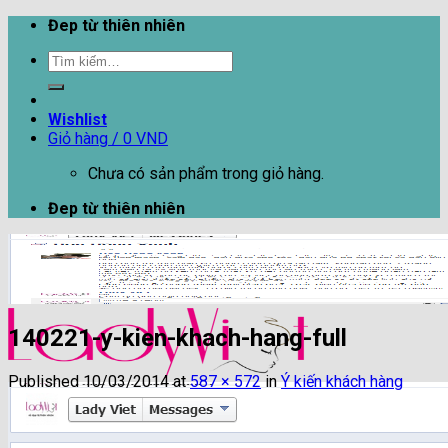
Skip
Đep từ thiên nhiên
to
Tìm
content
kiếm:
Wishlist
Giỏ hàng /
0
VND
Chưa có sản phẩm trong giỏ hàng.
Đep từ thiên nhiên
140221-y-kien-khach-hang-full
Published
10/03/2014
at
587 × 572
in
Ý kiến khách hàng