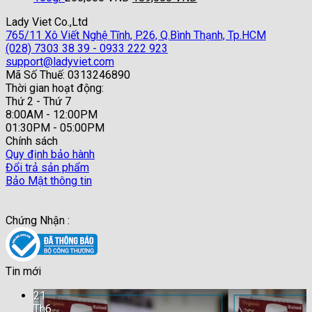
gốc
hiện
Lady Viet Co.,Ltd
là:
tại
765/11 Xô Viết Nghệ Tĩnh, P.26, Q.Bình Thạnh, Tp.HCM
260,000 VND.
là:
(028) 7303 38 39 - 0933 222 923
189,000 VND.
support@ladyviet.com
Mã Số Thuế: 0313246890
Thời gian hoạt động:
Thứ 2 - Thứ 7
8:00AM - 12:00PM
01:30PM - 05:00PM
Chính sách
Quy định bảo hành
Đổi trả sản phẩm
Bảo Mật thông tin
Chứng Nhận :
Tin mới
21
Th6