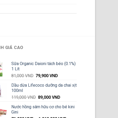
H GIÁ CAO
Sữa Organic Daioni tách béo (0.1%)
1 Lít
Giá
Giá
81,000
VND
79,900
VND
gốc
hiện
Dầu dừa Lifecoco dưỡng da chai xịt
là:
tại
100ml
81,000 VND.
là:
Giá
Giá
119,000
VND
89,000
VND
79,900 VND.
gốc
hiện
Nước hồng sâm hữu cơ cho bé kini
là:
tại
Gini
119,000 VND.
là: