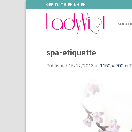
Skip
ĐEP TỪ THIÊN NHIÊN
to
content
TRANG C
spa-etiquette
Published
15/12/2013
at
1150 × 700
in
T