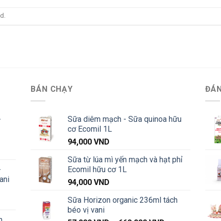
d.
BÁN CHẠY
ĐÁN
-
Sữa diêm mạch - Sữa quinoa hữu
cơ Ecomil 1L
94,000
VND
Khoảng
Sữa từ lúa mì yến mạch và hạt phỉ
iá:
-
Ecomil hữu cơ 1L
từ
ani
91,000 VND
94,000
VND
đến
Sữa Horizon organic 236ml tách
Khoảng
1,040,000 VND
béo vị vani
iá:
n _