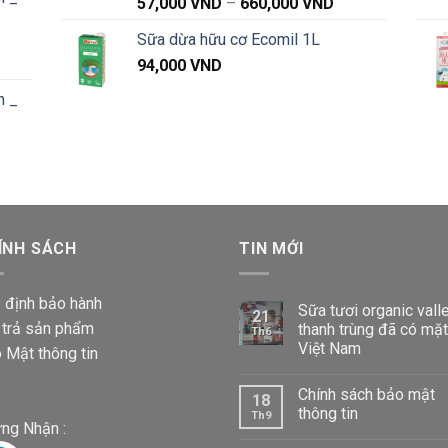
từ
Khoảng
57,000
VND
–
660,000
VND
91,000 VND
giá:
Sữa dừa hữu cơ Ecomil 1L
đến
từ
Khoảng
1,040,000 VND
94,000
VND
57,000 VND
iá:
đến
n _
từ
660,000 VND
87,000 VND
đến
Khoảng
1,020,000 VND
iá:
từ
87,000 VND
ÍNH SÁCH
đến
TIN MỚI
1,020,000 VND
 định bảo hành
Sữa tươi organic vall
21
 trả sản phẩm
thanh trùng đã có mặt
Th6
Việt Nam
 Mật thông tin
Chính sách bảo mật
18
thông tin
Th9
ng Nhận :