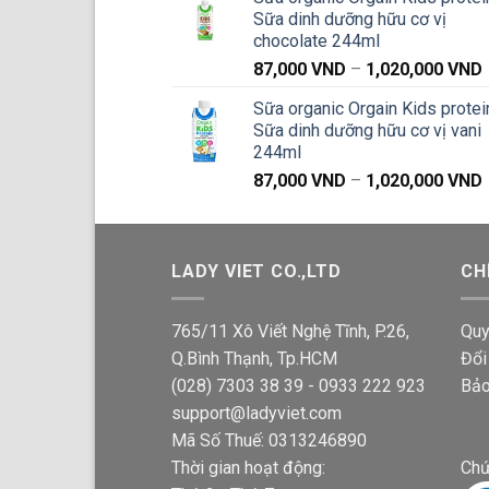
Sữa dinh dưỡng hữu cơ vị
chocolate 244ml
87,000
VND
–
1,020,000
VND
g
Sữa organic Orgain Kids protei
Sữa dinh dưỡng hữu cơ vị vani
244ml
87,000
VND
–
1,020,000
VND
g
LADY VIET CO.,LTD
CH
765/11 Xô Viết Nghệ Tĩnh, P.26,
Quy
Q.Bình Thạnh, Tp.HCM
Đổi
(028) 7303 38 39 - 0933 222 923
Bảo
support@ladyviet.com
Mã Số Thuế: 0313246890
Thời gian hoạt động:
Chứ