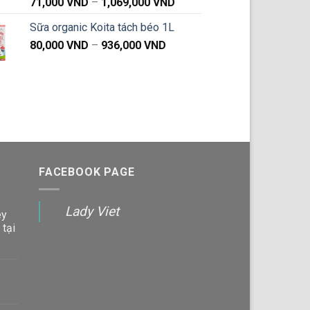
Khoảng
71,000
VND
–
1,069,000
VND
89,000 VND.
giá:
Sữa organic Koita tách béo 1L
từ
Khoảng
80,000
VND
–
936,000
VND
71,000 VND
giá:
đến
từ
1,069,000 VND
80,000 VND
đến
936,000 VND
FACEBOOK PAGE
Lady Viet
ey
 tại