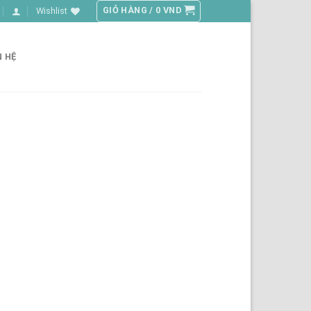
GIỎ HÀNG /
0
VND
Wishlist
N HỆ