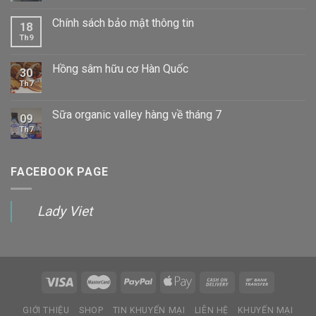
Chính sách bảo mật thông tin
18
Th9
Hồng sâm hữu cơ Hàn Quốc
30
Th7
Sữa organic valley hàng về tháng 7
09
Th7
FACEBOOK PAGE
Lady Viet
GIỚI THIỆU
SHOP
TIN KHUYẾN MẠI
LIÊN HỆ
KHUYẾN MẠI