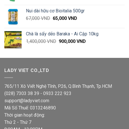
giá:
89,000 VND
từ
Nui dài hữu cơ Bioitalia 500gr
40,000 VND
Giá
Giá
67,000
VND
65,000
VND
đến
gốc
hiện
94,000 VND
là:
tại
Chà là sấy dẻo Baraka - Ai Cập 10kg
67,000 VND.
là:
Giá
Giá
1,400,000
VND
900,000
VND
65,000 VND.
gốc
hiện
là:
tại
1,400,000 VND.
là:
900,000 VND.
LADY VIET CO.,LTD
765/11 Xô Viết Nghệ Tĩnh, P.26, Q.Bình Thạnh, Tp.HCM
(028) 7303 38 39 - 0933 222 923
support@ladyviet.com
Mã Số Thuế: 0313246890
Thời gian hoạt động:
Thứ 2 - Thứ 7