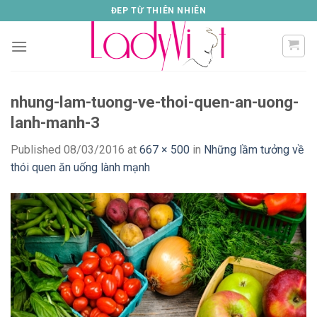
Skip
ĐEP TỪ THIÊN NHIÊN
to
content
nhung-lam-tuong-ve-thoi-quen-an-uong-
lanh-manh-3
Published
08/03/2016
at
667 × 500
in
Những lầm tưởng về
thói quen ăn uống lành mạnh