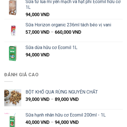
Sữa từ lúa mì yến mạch và hạt phỉ Ecomil hữu cơ
1L
94,000
VND
Sữa Horizon organic 236ml tách béo vị vani
Khoảng
57,000
VND
–
660,000
VND
giá:
từ
Sữa dừa hữu cơ Ecomil 1L
57,000 VND
94,000
VND
đến
660,000 VND
ĐÁNH GIÁ CAO
BỘT KHỔ QUA RỪNG NGUYÊN CHẤT
Khoảng
39,000
VND
–
89,000
VND
giá:
từ
Sữa hạnh nhân hữu cơ Ecomil 200ml - 1L
39,000 VND
Khoảng
40,000
VND
–
94,000
VND
đến