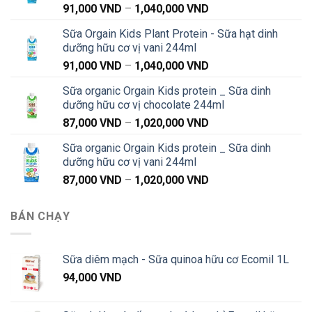
Khoảng
91,000
VND
–
1,040,000
VND
giá:
Sữa Orgain Kids Plant Protein - Sữa hạt dinh
từ
dưỡng hữu cơ vị vani 244ml
91,000 VND
Khoảng
91,000
VND
–
1,040,000
VND
đến
giá:
1,040,000 VND
Sữa organic Orgain Kids protein _ Sữa dinh
từ
dưỡng hữu cơ vị chocolate 244ml
91,000 VND
Khoảng
87,000
VND
–
1,020,000
VND
đến
giá:
1,040,000 VND
Sữa organic Orgain Kids protein _ Sữa dinh
từ
dưỡng hữu cơ vị vani 244ml
87,000 VND
Khoảng
87,000
VND
–
1,020,000
VND
đến
giá:
1,020,000 VND
từ
BÁN CHẠY
87,000 VND
đến
1,020,000 VND
Sữa diêm mạch - Sữa quinoa hữu cơ Ecomil 1L
94,000
VND