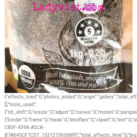
{“effects_tried”:0,”photos_added”:0,”origin”:”gallery”,”total_ef
[],”tools_used”:
{“tilt_shift”:0,”resize”:0,”adjust”:0,”curves”:0,”motion”:0,”persp
{“border”:0,”frame”:0,”mask”:0,”lensflare”:0,”clipart”:0,”text”:
C85F-439A-A5CA-
B7A645CF1C57_1531213636895″,”total_effects_time”:0,”brus