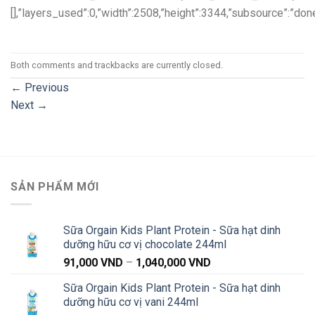
[],”layers_used”:0,”width”:2508,”height”:3344,”subsource”:”don
Both comments and trackbacks are currently closed.
←
Previous
Next
→
SẢN PHẨM MỚI
Sữa Orgain Kids Plant Protein - Sữa hạt dinh
dưỡng hữu cơ vị chocolate 244ml
Khoảng
91,000
VND
–
1,040,000
VND
giá:
Sữa Orgain Kids Plant Protein - Sữa hạt dinh
từ
dưỡng hữu cơ vị vani 244ml
91,000 VND