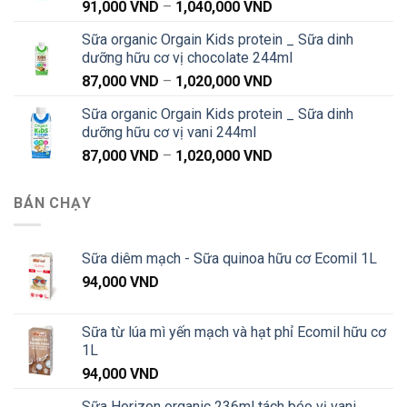
Khoảng
91,000
VND
–
1,040,000
VND
đến
giá:
1,040,000 VND
Sữa organic Orgain Kids protein _ Sữa dinh
từ
dưỡng hữu cơ vị chocolate 244ml
91,000 VND
Khoảng
87,000
VND
–
1,020,000
VND
đến
giá:
1,040,000 VND
Sữa organic Orgain Kids protein _ Sữa dinh
từ
dưỡng hữu cơ vị vani 244ml
87,000 VND
Khoảng
87,000
VND
–
1,020,000
VND
đến
giá:
1,020,000 VND
từ
BÁN CHẠY
87,000 VND
đến
1,020,000 VND
Sữa diêm mạch - Sữa quinoa hữu cơ Ecomil 1L
94,000
VND
Sữa từ lúa mì yến mạch và hạt phỉ Ecomil hữu cơ
1L
94,000
VND
Sữa Horizon organic 236ml tách béo vị vani