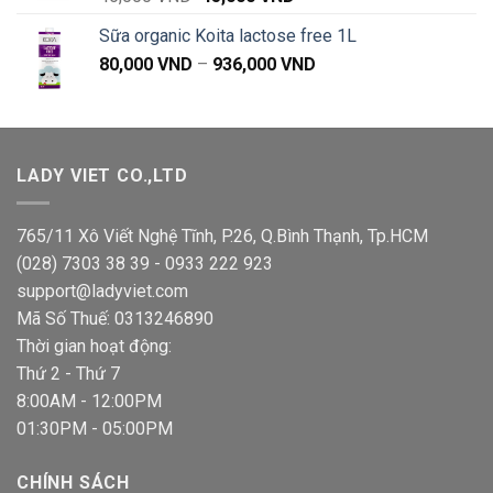
gốc
hiện
Sữa organic Koita lactose free 1L
là:
tại
Khoảng
80,000
VND
–
46,000 VND.
936,000
VND
là:
giá:
45,000 VND.
từ
80,000 VND
đến
LADY VIET CO.,LTD
936,000 VND
765/11 Xô Viết Nghệ Tĩnh, P.26, Q.Bình Thạnh, Tp.HCM
(028) 7303 38 39 - 0933 222 923
support@ladyviet.com
Mã Số Thuế: 0313246890
Thời gian hoạt động:
Thứ 2 - Thứ 7
8:00AM - 12:00PM
01:30PM - 05:00PM
CHÍNH SÁCH