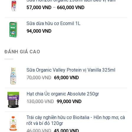
Khoảng
57,000
VND
–
660,000
VND
giá:
từ
Sữa dừa hữu cơ Ecomil 1L
57,000 VND
94,000
VND
đến
660,000 VND
ĐÁNH GIÁ CAO
Sữa Organic Valley Protein vị Vanilla 325ml
Giá
Giá
70,000
VND
69,000
VND
gốc
hiện
là:
tại
Hạt chia Úc organic Absolute 250gr
70,000 VND.
là:
Giá
Giá
130,000
VND
99,000
VND
69,000 VND.
gốc
hiện
là:
tại
Trái cây nghiền hữu cơ Bioitalia - Hỗn hợp mơ, cà
130,000 VND.
là:
rốt và bí đỏ 120gr
99,000 VND.
Giá
Giá
46,000
VND
45,000
VND