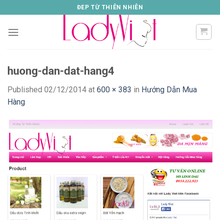
Skip
ĐEP TỪ THIÊN NHIÊN
to
content
huong-dan-dat-hang4
Published
02/12/2014
at
600 × 383
in
Hướng Dẫn Mua
Hàng