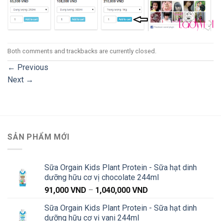
Both comments and trackbacks are currently closed.
←
Previous
Next
→
SẢN PHẨM MỚI
Sữa Orgain Kids Plant Protein - Sữa hạt dinh
dưỡng hữu cơ vị chocolate 244ml
Khoảng
91,000
VND
–
1,040,000
VND
giá:
Sữa Orgain Kids Plant Protein - Sữa hạt dinh
từ
dưỡng hữu cơ vị vani 244ml
91,000 VND