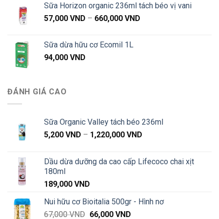
Sữa Horizon organic 236ml tách béo vị vani
Khoảng
57,000
VND
–
660,000
VND
giá:
từ
Sữa dừa hữu cơ Ecomil 1L
57,000 VND
94,000
VND
đến
660,000 VND
ĐÁNH GIÁ CAO
Sữa Organic Valley tách béo 236ml
Khoảng
5,200
VND
–
1,220,000
VND
giá:
từ
Dầu dừa dưỡng da cao cấp Lifecoco chai xịt
5,200 VND
180ml
đến
189,000
VND
1,220,000 VND
Nui hữu cơ Bioitalia 500gr - Hình nơ
Giá
Giá
67,000
VND
66,000
VND