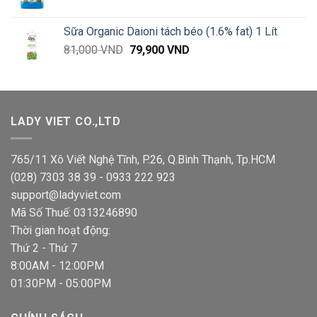
gốc
hiện
là:
tại
Sữa Organic Daioni tách béo (1.6% fat) 1 Lít
67,000 VND.
là:
Giá
Giá
81,000
VND
79,900
VND
66,000 VND.
gốc
hiện
là:
tại
81,000 VND.
là:
79,900 VND.
LADY VIET CO.,LTD
765/11 Xô Viết Nghệ Tĩnh, P.26, Q.Bình Thạnh, Tp.HCM
(028) 7303 38 39 - 0933 222 923
support@ladyviet.com
Mã Số Thuế: 0313246890
Thời gian hoạt động:
Thứ 2 - Thứ 7
8:00AM - 12:00PM
01:30PM - 05:00PM