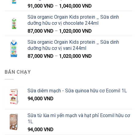
Khoảng
91,000
VND
–
1,040,000
VND
đến
giá:
1,040,000 VND
Sữa organic Orgain Kids protein _ Sữa dinh
từ
dưỡng hữu cơ vị chocolate 244ml
91,000 VND
Khoảng
87,000
VND
–
1,020,000
VND
đến
giá:
1,040,000 VND
Sữa organic Orgain Kids protein _ Sữa dinh
từ
dưỡng hữu cơ vị vani 244ml
87,000 VND
Khoảng
87,000
VND
–
1,020,000
VND
đến
giá:
1,020,000 VND
từ
BÁN CHẠY
87,000 VND
đến
1,020,000 VND
Sữa diêm mạch - Sữa quinoa hữu cơ Ecomil 1L
94,000
VND
Sữa từ lúa mì yến mạch và hạt phỉ Ecomil hữu cơ
1L
94,000
VND