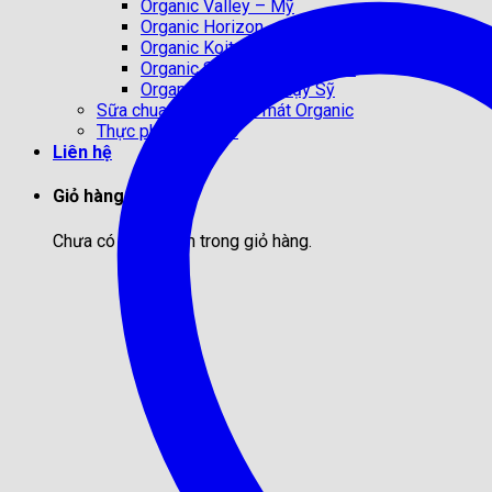
Organic Valley – Mỹ
Organic Horizon – Mỹ
Organic Koita – Ý
Organic Sangha Maeil – Hàn
Organic Cremo – Thụy Sỹ
Sữa chua – Bơ – Phô mát Organic
Thực phẩm hữu cơ
Liên hệ
Giỏ hàng
Chưa có sản phẩm trong giỏ hàng.