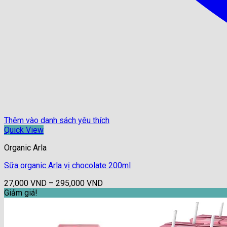
Thêm vào danh sách yêu thích
Quick View
Organic Arla
Sữa organic Arla vị chocolate 200ml
Khoảng
27,000
VND
–
295,000
VND
giá:
Giảm giá!
từ
27,000 VND
đến