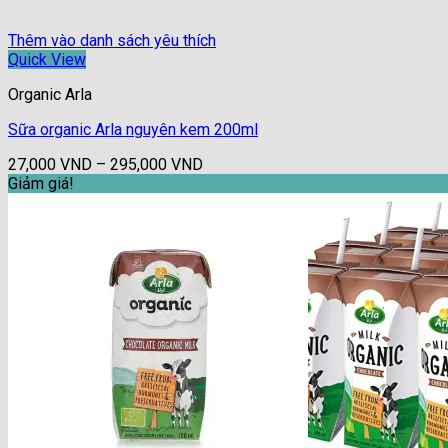
Thêm vào danh sách yêu thích
Quick View
Organic Arla
Sữa organic Arla nguyên kem 200ml
Khoảng
27,000
VND
–
295,000
VND
giá:
Giảm giá!
từ
27,000 VND
đến
295,000 VND