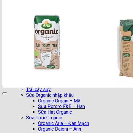
Trang chủ
Giới Thiệu
Nhận Xét của KH
Tin Tức
Chuyên mục đẹp
Chia Sẻ
DIY (Do it yourself)
Làm Đẹp
Sức Khỏe
Vào Bếp
Khuyến Mại
Shop
Hạt Dinh Dưỡng
Trái cây sấy
Sữa Organic nhập khẩu
Organic Orgain – Mỹ
Sữa Pororo F&B – Hàn
Sữa Hạt Organic
Sữa Tươi Organic
Organic Arla – Đan Mạch
Organic Daioni – Anh