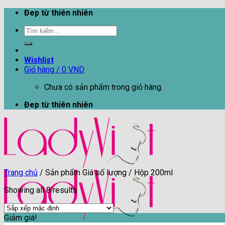
Skip
Đep từ thiên nhiên
to
Tìm
content
kiếm:
Wishlist
Giỏ hàng /
0
VND
Chưa có sản phẩm trong giỏ hàng.
Đep từ thiên nhiên
Trang chủ
/
Sản phẩm Giá số lượng
/
Hộp 200ml
Showing all 8 results
Giảm giá!