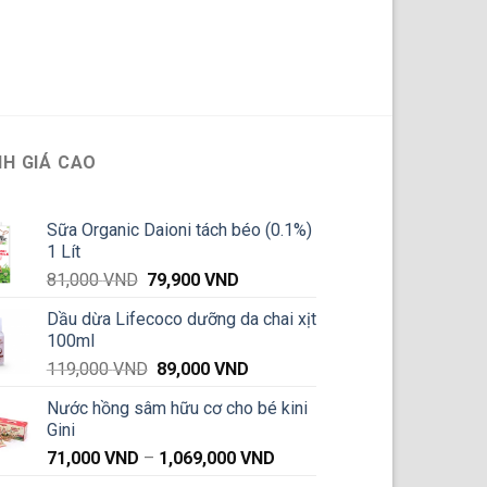
H GIÁ CAO
Sữa Organic Daioni tách béo (0.1%)
1 Lít
Giá
Giá
81,000
VND
79,900
VND
gốc
hiện
Dầu dừa Lifecoco dưỡng da chai xịt
là:
tại
100ml
81,000 VND.
là:
Giá
Giá
119,000
VND
89,000
VND
79,900 VND.
gốc
hiện
Nước hồng sâm hữu cơ cho bé kini
là:
tại
Gini
119,000 VND.
là:
Khoảng
71,000
VND
–
1,069,000
VND
89,000 VND.
giá: