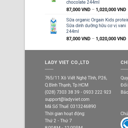
chocolate 244ml
87,000
VND
–
1,020,000
VND
g
Sữa organic Orgain Kids protei
Sữa dinh dưỡng hữu cơ vị vani
244ml
87,000
VND
–
1,020,000
VND
g
LADY VIET CO.,LTD
CH
765/11 Xô Viết Nghệ Tĩnh, P.26,
Quy
Q.Bình Thạnh, Tp.HCM
Đổi
(028) 7303 38 39 - 0933 222 923
Bảo
support@ladyviet.com
Mã Số Thuế: 0313246890
Thời gian hoạt động:
Chứ
Thứ 2 - Thứ 7
8:00AM - 12:00PM