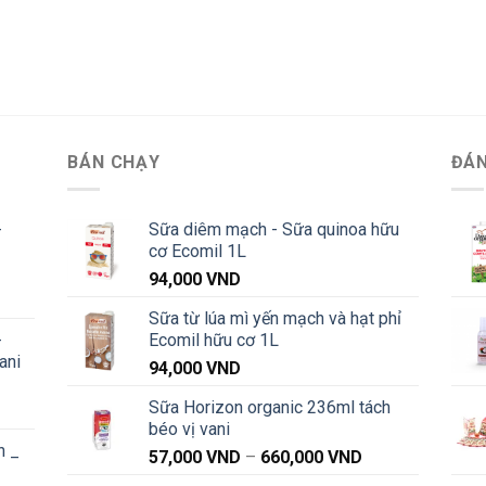
BÁN CHẠY
ĐÁN
-
Sữa diêm mạch - Sữa quinoa hữu
cơ Ecomil 1L
94,000
VND
Khoảng
Sữa từ lúa mì yến mạch và hạt phỉ
iá:
-
Ecomil hữu cơ 1L
từ
ani
91,000 VND
94,000
VND
đến
Sữa Horizon organic 236ml tách
Khoảng
1,040,000 VND
béo vị vani
iá:
n _
từ
Khoảng
57,000
VND
–
660,000
VND
91,000 VND
giá: