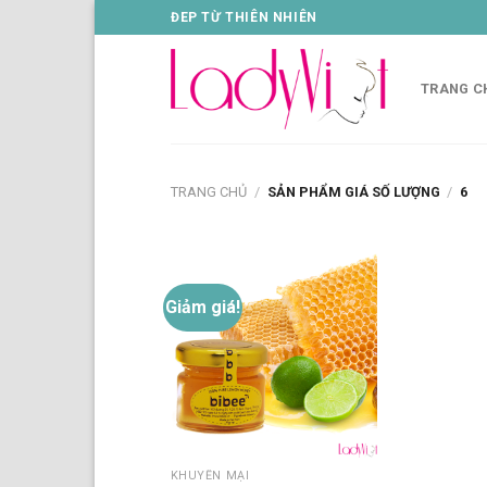
Skip
ĐEP TỪ THIÊN NHIÊN
to
content
TRANG C
TRANG CHỦ
/
SẢN PHẨM GIÁ SỐ LƯỢNG
/
6
Giảm giá!
Thêm
vào
danh
sách
yêu
thích
KHUYẾN MẠI