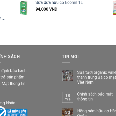
Sữa dừa hữu cơ Ecomil 1L
đến
từ
Khoảng
1,040,000 VND
94,000
VND
57,000 VND
iá:
đến
n _
từ
660,000 VND
87,000 VND
đến
Khoảng
1,020,000 VND
iá:
từ
87,000 VND
ÍNH SÁCH
đến
TIN MỚI
1,020,000 VND
 định bảo hành
Sữa tươi organic vall
21
 trả sản phẩm
thanh trùng đã có mặt
Th6
Việt Nam
 Mật thông tin
Chính sách bảo mật
18
thông tin
Th9
ng Nhận :
Hồng sâm hữu cơ Hà
30
Quốc