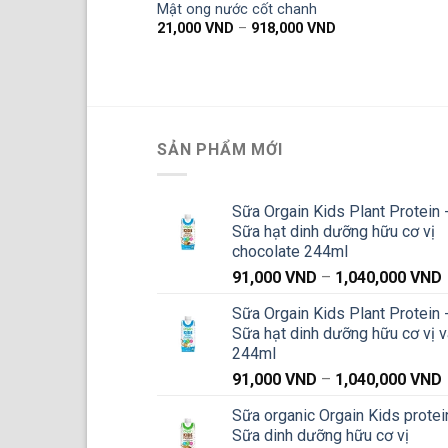
Mật ong nước cốt chanh
Khoảng
21,000
VND
–
918,000
VND
giá:
từ
21,000 VND
đến
918,000 VND
SẢN PHẨM MỚI
Sữa Orgain Kids Plant Protein 
Sữa hạt dinh dưỡng hữu cơ vị
chocolate 244ml
91,000
VND
–
1,040,000
VND
g
Sữa Orgain Kids Plant Protein 
Sữa hạt dinh dưỡng hữu cơ vị v
244ml
91,000
VND
–
1,040,000
VND
g
Sữa organic Orgain Kids protei
Sữa dinh dưỡng hữu cơ vị