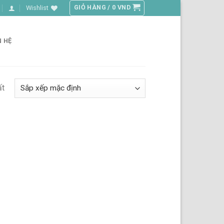
GIỎ HÀNG /
0
VND
Wishlist
N HỆ
ất