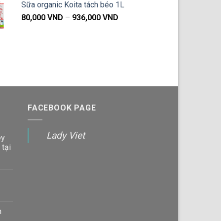
Sữa organic Koita tách béo 1L
từ
Khoảng
80,000
VND
–
936,000
VND
71,000 VND
giá:
đến
từ
1,069,000 VND
80,000 VND
đến
936,000 VND
FACEBOOK PAGE
Lady Viet
ey
 tại
n