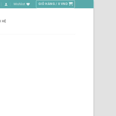
GIỎ HÀNG /
0
VND
Wishlist
N HỆ