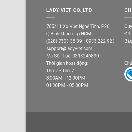
LADY VIET CO.,LTD
CH
765/11 Xô Viết Nghệ Tĩnh, P.26,
Quy
Q.Bình Thạnh, Tp.HCM
Đổi
(028) 7303 38 39 - 0933 222 923
Bảo
support@ladyviet.com
Mã Số Thuế: 0313246890
Thời gian hoạt động:
Chứ
Thứ 2 - Thứ 7
8:00AM - 12:00PM
01:30PM - 05:00PM