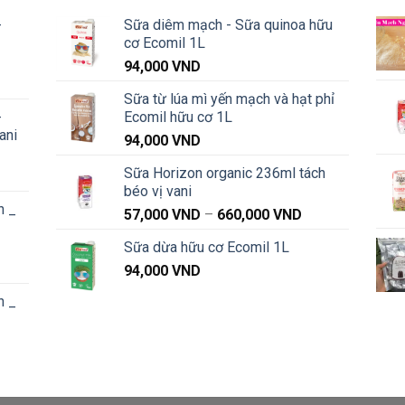
-
Sữa diêm mạch - Sữa quinoa hữu
cơ Ecomil 1L
94,000
VND
Khoảng
Sữa từ lúa mì yến mạch và hạt phỉ
iá:
-
Ecomil hữu cơ 1L
từ
ani
91,000 VND
94,000
VND
đến
Sữa Horizon organic 236ml tách
Khoảng
1,040,000 VND
béo vị vani
iá:
n _
từ
Khoảng
57,000
VND
–
660,000
VND
91,000 VND
giá:
Sữa dừa hữu cơ Ecomil 1L
đến
từ
Khoảng
1,040,000 VND
94,000
VND
57,000 VND
iá:
đến
n _
từ
660,000 VND
87,000 VND
đến
Khoảng
1,020,000 VND
iá:
từ