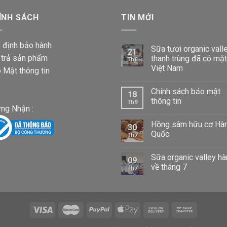
87,000 VND
ÍNH SÁCH
đến
TIN MỚI
1,020,000 VND
 định bảo hành
Sữa tươi organic vall
21
 trả sản phẩm
thanh trùng đã có mặt
Th6
Việt Nam
 Mật thông tin
Chính sách bảo mật
18
thông tin
Th9
ng Nhận :
Hồng sâm hữu cơ Hà
30
Quốc
Th7
Sữa organic valley h
09
về tháng 7
Th7