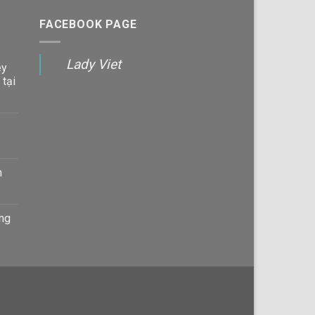
FACEBOOK PAGE
Lady Viet
ey
 tại
n
àng