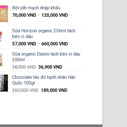
Bột yến mạch nhập khẩu
Khoảng
70,000
VND
–
120,000
VND
giá:
từ
Sữa Horizon organic 236ml tách
70,000 VND
béo vị dâu
đến
Khoảng
57,000
VND
–
660,000
VND
120,000 VND
giá:
Sữa organic Daioni tách béo vị dâu
từ
200ml
57,000 VND
Giá
Giá
38,000
VND
36,900
VND
đến
gốc
hiện
660,000 VND
Chocolate táo đỏ hạnh nhân Hàn
là:
tại
Quốc 100gr
38,000 VND.
là:
Giá
Giá
260,000
VND
189,000
VND
36,900 VND.
gốc
hiện
là:
tại
260,000 VND.
là:
189,000 VND.