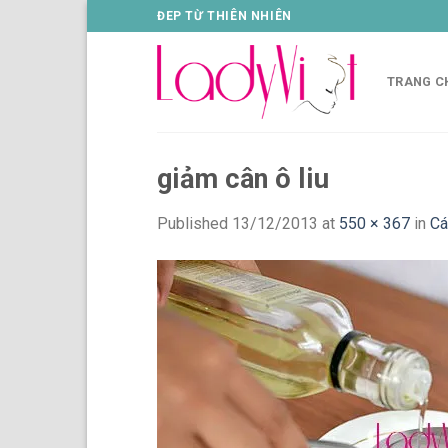
Skip
ĐEP TỪ THIÊN NHIÊN
to
content
TRANG C
giảm cân ô liu
Published
13/12/2013
at
550 × 367
in
Cá