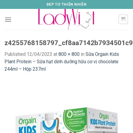
Skip
ĐEP TỪ THIÊN NHIÊN
to
content
z4255768158797_cf8aa7142b7934501c
Published
12/04/2023
at
800 × 800
in
Sữa Orgain Kids
Plant Protein – Sữa hạt dinh dưỡng hữu cơ vị chocolate
244ml – Hộp 237ml