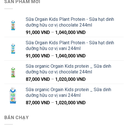
SẢN PHẨM MỚI
Sữa Orgain Kids Plant Protein - Sữa hạt dinh
dưỡng hữu cơ vị chocolate 244ml
Khoảng
91,000
VND
–
1,040,000
VND
giá:
Sữa Orgain Kids Plant Protein - Sữa hạt dinh
từ
dưỡng hữu cơ vị vani 244ml
91,000 VND
Khoảng
91,000
VND
–
1,040,000
VND
đến
giá:
1,040,000 VND
Sữa organic Orgain Kids protein _ Sữa dinh
từ
dưỡng hữu cơ vị chocolate 244ml
91,000 VND
Khoảng
87,000
VND
–
1,020,000
VND
đến
giá:
1,040,000 VND
Sữa organic Orgain Kids protein _ Sữa dinh
từ
dưỡng hữu cơ vị vani 244ml
87,000 VND
Khoảng
87,000
VND
–
1,020,000
VND
đến
giá:
1,020,000 VND
từ
BÁN CHẠY
87,000 VND
đến