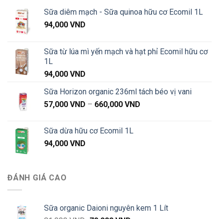
1,020,000 VND
Sữa diêm mạch - Sữa quinoa hữu cơ Ecomil 1L
94,000
VND
Sữa từ lúa mì yến mạch và hạt phỉ Ecomil hữu cơ
1L
94,000
VND
Sữa Horizon organic 236ml tách béo vị vani
Khoảng
57,000
VND
–
660,000
VND
giá:
từ
Sữa dừa hữu cơ Ecomil 1L
57,000 VND
94,000
VND
đến
660,000 VND
ĐÁNH GIÁ CAO
Sữa organic Daioni nguyên kem 1 Lít