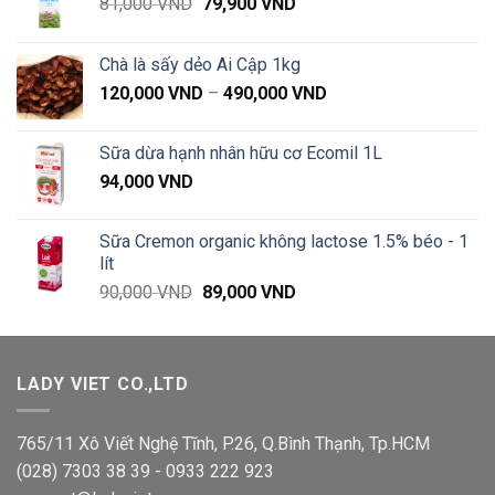
Giá
Giá
81,000
VND
79,900
VND
gốc
hiện
là:
tại
Chà là sấy dẻo Ai Cập 1kg
81,000 VND.
là:
Khoảng
120,000
VND
–
490,000
VND
79,900 VND.
giá:
từ
Sữa dừa hạnh nhân hữu cơ Ecomil 1L
120,000 VND
94,000
VND
đến
490,000 VND
Sữa Cremon organic không lactose 1.5% béo - 1
lít
Giá
Giá
90,000
VND
89,000
VND
gốc
hiện
là:
tại
90,000 VND.
là:
LADY VIET CO.,LTD
89,000 VND.
765/11 Xô Viết Nghệ Tĩnh, P.26, Q.Bình Thạnh, Tp.HCM
(028) 7303 38 39 - 0933 222 923