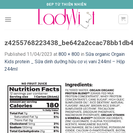
Skip
ĐEP TỪ THIÊN NHIÊN
to
content
z4255768223438_be642a2ccac78bb1db4
Published
11/04/2023
at
800 × 800
in
Sữa organic Orgain
Kids protein _ Sữa dinh dưỡng hữu cơ vị vani 244ml – Hộp
244ml