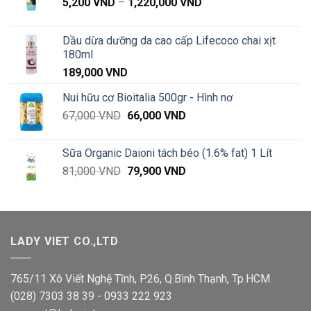
Khoảng
5,200
VND
–
1,220,000
VND
giá:
từ
Dầu dừa dưỡng da cao cấp Lifecoco chai xịt
5,200 VND
180ml
đến
189,000
VND
1,220,000 VND
Nui hữu cơ Bioitalia 500gr - Hình nơ
Giá
Giá
67,000
VND
66,000
VND
gốc
hiện
là:
tại
Sữa Organic Daioni tách béo (1.6% fat) 1 Lít
67,000 VND.
là:
Giá
Giá
81,000
VND
79,900
VND
66,000 VND.
gốc
hiện
là:
tại
81,000 VND.
là:
79,900 VND.
LADY VIET CO.,LTD
765/11 Xô Viết Nghệ Tĩnh, P.26, Q.Bình Thạnh, Tp.HCM
(028) 7303 38 39 - 0933 222 923