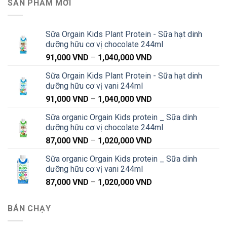
SẢN PHẨM MỚI
Sữa Orgain Kids Plant Protein - Sữa hạt dinh
dưỡng hữu cơ vị chocolate 244ml
Khoảng
91,000
VND
–
1,040,000
VND
giá:
Sữa Orgain Kids Plant Protein - Sữa hạt dinh
từ
dưỡng hữu cơ vị vani 244ml
91,000 VND
Khoảng
91,000
VND
–
1,040,000
VND
đến
giá:
1,040,000 VND
Sữa organic Orgain Kids protein _ Sữa dinh
từ
dưỡng hữu cơ vị chocolate 244ml
91,000 VND
Khoảng
87,000
VND
–
1,020,000
VND
đến
giá:
1,040,000 VND
Sữa organic Orgain Kids protein _ Sữa dinh
từ
dưỡng hữu cơ vị vani 244ml
87,000 VND
Khoảng
87,000
VND
–
1,020,000
VND
đến
giá:
1,020,000 VND
từ
BÁN CHẠY
87,000 VND
đến