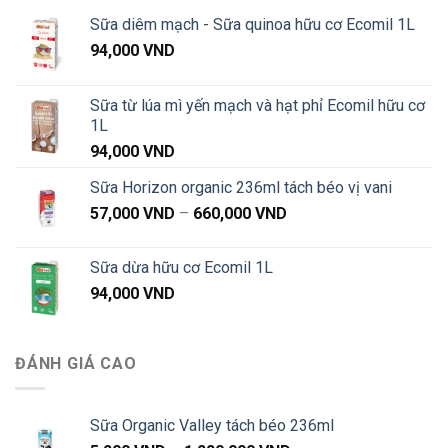
1,020,000 VND
Sữa diêm mạch - Sữa quinoa hữu cơ Ecomil 1L
94,000
VND
Sữa từ lúa mì yến mạch và hạt phỉ Ecomil hữu cơ
1L
94,000
VND
Sữa Horizon organic 236ml tách béo vị vani
Khoảng
57,000
VND
–
660,000
VND
giá:
từ
Sữa dừa hữu cơ Ecomil 1L
57,000 VND
94,000
VND
đến
660,000 VND
ĐÁNH GIÁ CAO
Sữa Organic Valley tách béo 236ml