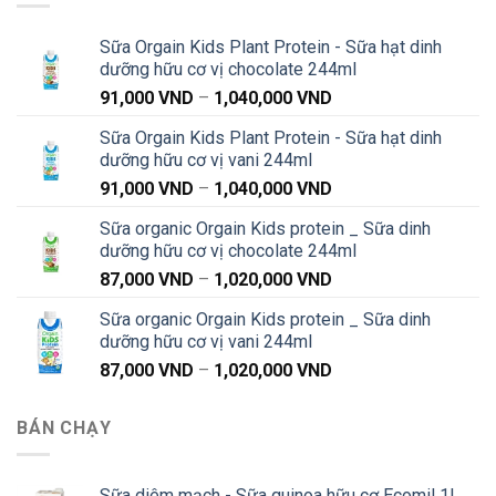
Sữa Orgain Kids Plant Protein - Sữa hạt dinh
dưỡng hữu cơ vị chocolate 244ml
Khoảng
91,000
VND
–
1,040,000
VND
giá:
Sữa Orgain Kids Plant Protein - Sữa hạt dinh
từ
dưỡng hữu cơ vị vani 244ml
91,000 VND
Khoảng
91,000
VND
–
1,040,000
VND
đến
giá:
1,040,000 VND
Sữa organic Orgain Kids protein _ Sữa dinh
từ
dưỡng hữu cơ vị chocolate 244ml
91,000 VND
Khoảng
87,000
VND
–
1,020,000
VND
đến
giá:
1,040,000 VND
Sữa organic Orgain Kids protein _ Sữa dinh
từ
dưỡng hữu cơ vị vani 244ml
87,000 VND
Khoảng
87,000
VND
–
1,020,000
VND
đến
giá:
1,020,000 VND
từ
BÁN CHẠY
87,000 VND
đến
1,020,000 VND
Sữa diêm mạch - Sữa quinoa hữu cơ Ecomil 1L