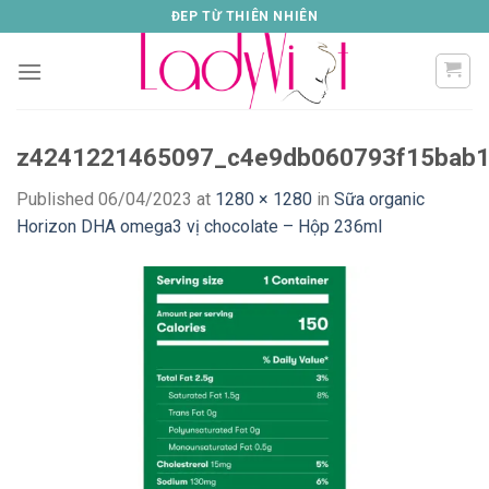
Skip
ĐEP TỪ THIÊN NHIÊN
to
content
z4241221465097_c4e9db060793f15bab
Published
06/04/2023
at
1280 × 1280
in
Sữa organic
Horizon DHA omega3 vị chocolate – Hộp 236ml