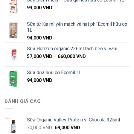
94,000
VND
Sữa từ lúa mì yến mạch và hạt phỉ Ecomil hữu cơ
1L
94,000
VND
Sữa Horizon organic 236ml tách béo vị vani
Khoảng
57,000
VND
–
660,000
VND
giá:
từ
Sữa dừa hữu cơ Ecomil 1L
57,000 VND
94,000
VND
đến
660,000 VND
ĐÁNH GIÁ CAO
Sữa Organic Valley Protein vị Chocola 325ml
Giá
Giá
70,000
VND
69,000
VND
gốc
hiện