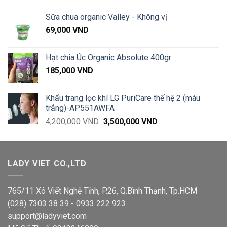
là:
tại
Sữa chua organic Valley - Không vị
70,000 VND.
là:
69,000
VND
69,000 VND.
Hạt chia Úc Organic Absolute 400gr
185,000
VND
Khẩu trang lọc khí LG PuriCare thế hệ 2 (màu
trắng)-AP551AWFA
Giá
Giá
4,200,000
VND
3,500,000
VND
gốc
hiện
là:
tại
4,200,000 VND.
là:
LADY VIET CO.,LTD
3,500,000 VND.
765/11 Xô Viết Nghệ Tĩnh, P.26, Q.Bình Thạnh, Tp.HCM
(028) 7303 38 39 - 0933 222 923
support@ladyviet.com