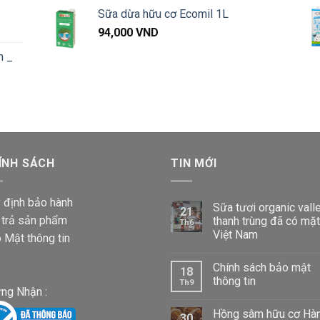
91,000 VND
giá:
Sữa dừa hữu cơ Ecomil 1L
đến
từ
Khoảng
1,040,000 VND
94,000
VND
57,000 VND
iá:
đến
n _
từ
660,000 VND
87,000 VND
đến
Khoảng
1,020,000 VND
iá:
từ
87,000 VND
ÍNH SÁCH
đến
TIN MỚI
1,020,000 VND
 định bảo hành
Sữa tươi organic vall
21
 trả sản phẩm
thanh trùng đã có mặt
Th6
Việt Nam
 Mật thông tin
Chính sách bảo mật
18
thông tin
Th9
ng Nhận :
Hồng sâm hữu cơ Hà
30