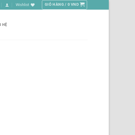
GIỎ HÀNG /
0
VND
Wishlist
N HỆ