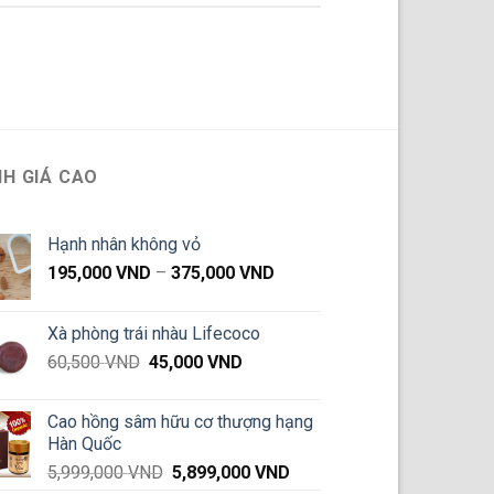
H GIÁ CAO
Hạnh nhân không vỏ
Khoảng
195,000
VND
–
375,000
VND
giá:
từ
Xà phòng trái nhàu Lifecoco
195,000 VND
Giá
Giá
60,500
VND
45,000
VND
đến
gốc
hiện
375,000 VND
là:
tại
Cao hồng sâm hữu cơ thượng hạng
60,500 VND.
là:
Hàn Quốc
45,000 VND.
Giá
Giá
5,999,000
VND
5,899,000
VND