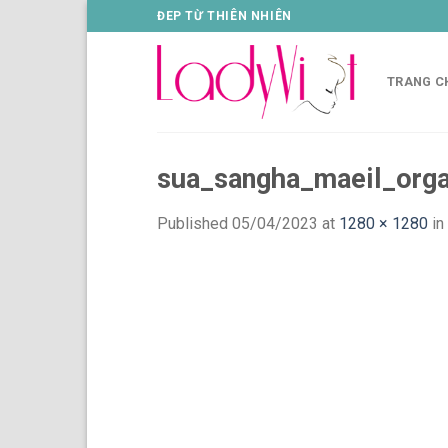
Skip
ĐEP TỪ THIÊN NHIÊN
to
content
TRANG C
sua_sangha_maeil_orga
Published
05/04/2023
at
1280 × 1280
in