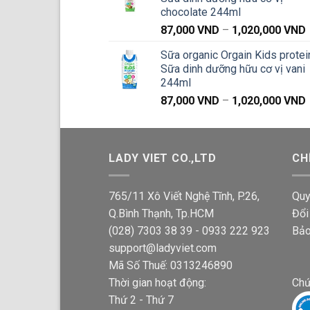
chocolate 244ml
87,000
VND
–
1,020,000
VND
g
Sữa organic Orgain Kids protei
Sữa dinh dưỡng hữu cơ vị vani
244ml
87,000
VND
–
1,020,000
VND
g
LADY VIET CO.,LTD
CH
765/11 Xô Viết Nghệ Tĩnh, P.26,
Quy
Q.Bình Thạnh, Tp.HCM
Đổi
(028) 7303 38 39 - 0933 222 923
Bảo
support@ladyviet.com
Mã Số Thuế: 0313246890
Thời gian hoạt động:
Chứ
Thứ 2 - Thứ 7