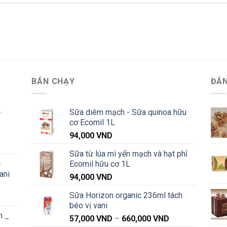
BÁN CHẠY
ĐÁN
-
Sữa diêm mạch - Sữa quinoa hữu
cơ Ecomil 1L
94,000
VND
Khoảng
Sữa từ lúa mì yến mạch và hạt phỉ
iá:
-
Ecomil hữu cơ 1L
từ
ani
91,000 VND
94,000
VND
đến
Sữa Horizon organic 236ml tách
Khoảng
1,040,000 VND
béo vị vani
iá:
n _
từ
Khoảng
57,000
VND
–
660,000
VND