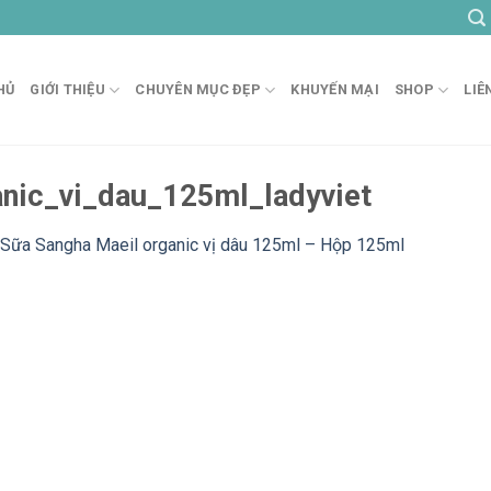
HỦ
GIỚI THIỆU
CHUYÊN MỤC ĐẸP
KHUYẾN MẠI
SHOP
LIÊ
nic_vi_dau_125ml_ladyviet
Sữa Sangha Maeil organic vị dâu 125ml – Hộp 125ml