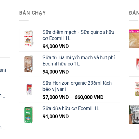
BÁN CHẠY
ĐÁN
-
Sữa diêm mạch - Sữa quinoa hữu
cơ Ecomil 1L
94,000
VND
Khoảng
Sữa từ lúa mì yến mạch và hạt phỉ
iá:
-
Ecomil hữu cơ 1L
từ
ani
91,000 VND
94,000
VND
đến
Sữa Horizon organic 236ml tách
Khoảng
1,040,000 VND
béo vị vani
iá:
n _
từ
Khoảng
57,000
VND
–
660,000
VND
91,000 VND
giá:
Sữa dừa hữu cơ Ecomil 1L
đến
từ
Khoảng
1,040,000 VND
94,000
VND
57,000 VND
iá:
đến
n _
từ
660,000 VND
87,000 VND