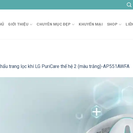
HỦ
GIỚI THIỆU
CHUYÊN MỤC ĐẸP
KHUYẾN MẠI
SHOP
LIÊ
hẩu trang lọc khí LG PuriCare thế hệ 2 (màu trắng)-AP551AWFA