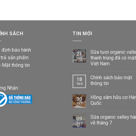
đến
Khoảng
1,020,000 VND
iá:
từ
87,000 VND
ÍNH SÁCH
đến
TIN MỚI
1,020,000 VND
 định bảo hành
Sữa tươi organic vall
21
 trả sản phẩm
thanh trùng đã có mặt
Th6
Việt Nam
 Mật thông tin
Chính sách bảo mật
18
thông tin
Th9
ng Nhận :
Hồng sâm hữu cơ Hà
30
Quốc
Th7
Sữa organic valley h
09
về tháng 7
Th7