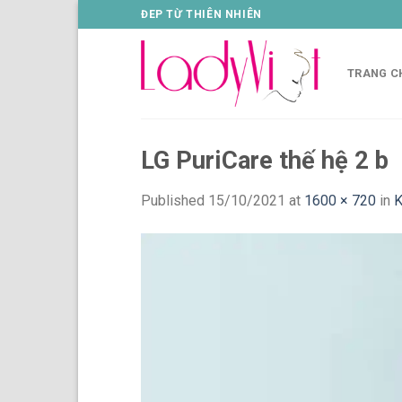
Skip
ĐEP TỪ THIÊN NHIÊN
to
content
TRANG C
LG PuriCare thế hệ 2 b
Published
15/10/2021
at
1600 × 720
in
K