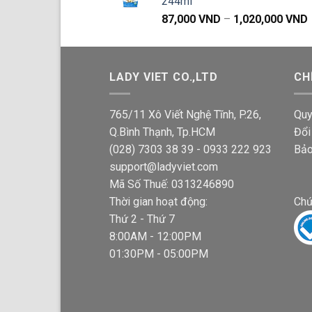
244ml
87,000
VND
–
1,020,000
VND
g
LADY VIET CO.,LTD
CH
765/11 Xô Viết Nghệ Tĩnh, P.26,
Quy
Q.Bình Thạnh, Tp.HCM
Đổi
(028) 7303 38 39 - 0933 222 923
Bảo
support@ladyviet.com
Mã Số Thuế: 0313246890
Thời gian hoạt động:
Chứ
Thứ 2 - Thứ 7
8:00AM - 12:00PM
01:30PM - 05:00PM