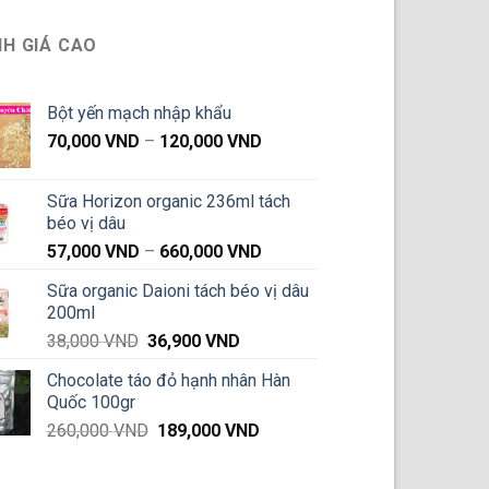
H GIÁ CAO
Bột yến mạch nhập khẩu
Khoảng
70,000
VND
–
120,000
VND
giá:
từ
Sữa Horizon organic 236ml tách
70,000 VND
béo vị dâu
đến
Khoảng
57,000
VND
–
660,000
VND
120,000 VND
giá:
Sữa organic Daioni tách béo vị dâu
từ
200ml
57,000 VND
Giá
Giá
38,000
VND
36,900
VND
đến
gốc
hiện
660,000 VND
Chocolate táo đỏ hạnh nhân Hàn
là:
tại
Quốc 100gr
38,000 VND.
là:
Giá
Giá
260,000
VND
189,000
VND
36,900 VND.
gốc
hiện
là:
tại