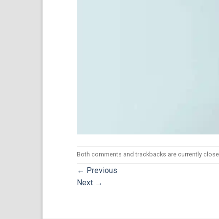
Both comments and trackbacks are currently close
←
Previous
Next
→