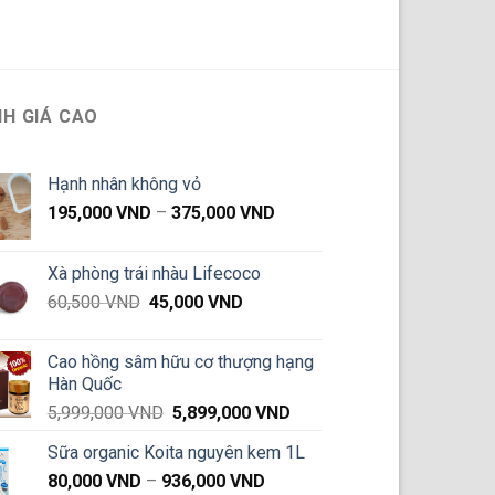
H GIÁ CAO
Hạnh nhân không vỏ
Khoảng
195,000
VND
–
375,000
VND
giá:
từ
Xà phòng trái nhàu Lifecoco
195,000 VND
Giá
Giá
60,500
VND
45,000
VND
đến
gốc
hiện
375,000 VND
là:
tại
Cao hồng sâm hữu cơ thượng hạng
60,500 VND.
là:
Hàn Quốc
45,000 VND.
Giá
Giá
5,999,000
VND
5,899,000
VND
gốc
hiện
Sữa organic Koita nguyên kem 1L
là:
tại
Khoảng
80,000
VND
–
936,000
5,999,000 VND.
VND
là: