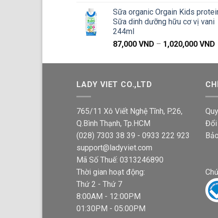
g
Sữa organic Orgain Kids protei
Sữa dinh dưỡng hữu cơ vị vani
244ml
87,000
VND
–
1,020,000
VND
g
LADY VIET CO.,LTD
CH
765/11 Xô Viết Nghệ Tĩnh, P.26,
Quy
Q.Bình Thạnh, Tp.HCM
Đổi
(028) 7303 38 39 - 0933 222 923
Bảo
support@ladyviet.com
Mã Số Thuế: 0313246890
Thời gian hoạt động:
Chứ
Thứ 2 - Thứ 7
8:00AM - 12:00PM
01:30PM - 05:00PM