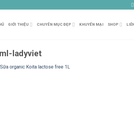
HỦ
GIỚI THIỆU
CHUYÊN MỤC ĐẸP
KHUYẾN MẠI
SHOP
LIÊ
ml-ladyviet
Sữa organic Koita lactose free 1L