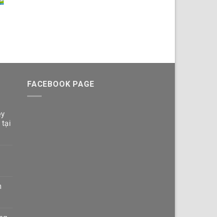
giá:
5,899,000 VND.
từ
80,000 VND
đến
936,000 VND
FACEBOOK PAGE
ey
 tại
n