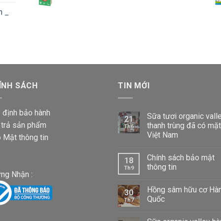
iá:
đến
n _
từ
660,000 VND
87,000 VND
đến
Khoảng
1,020,000 VND
iá:
từ
87,000 VND
ÍNH SÁCH
đến
TIN MỚI
1,020,000 VND
 định bảo hành
Sữa tươi organic vall
21
 trả sản phẩm
thanh trùng đã có mặt
Th6
Việt Nam
 Mật thông tin
Chính sách bảo mật
18
thông tin
Th9
ng Nhận :
Hồng sâm hữu cơ Hà
30
Quốc
Th7