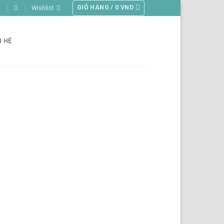
GIỎ HÀNG /
0
VND
Wishlist
N HỆ