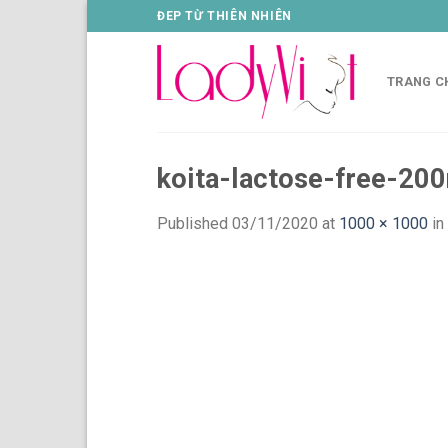
Skip
ĐEP TỪ THIÊN NHIÊN
to
content
TRANG C
koita-lactose-free-200
Published
03/11/2020
at
1000 × 1000
in