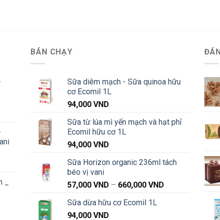
BÁN CHẠY
ĐÁN
-
Sữa diêm mạch - Sữa quinoa hữu
cơ Ecomil 1L
94,000
VND
Khoảng
Sữa từ lúa mì yến mạch và hạt phỉ
iá:
-
Ecomil hữu cơ 1L
từ
ani
91,000 VND
94,000
VND
đến
Sữa Horizon organic 236ml tách
Khoảng
1,040,000 VND
béo vị vani
iá:
n _
từ
Khoảng
57,000
VND
–
660,000
VND
91,000 VND
giá:
Sữa dừa hữu cơ Ecomil 1L
đến
từ
Khoảng
1,040,000 VND
94,000
VND
57,000 VND