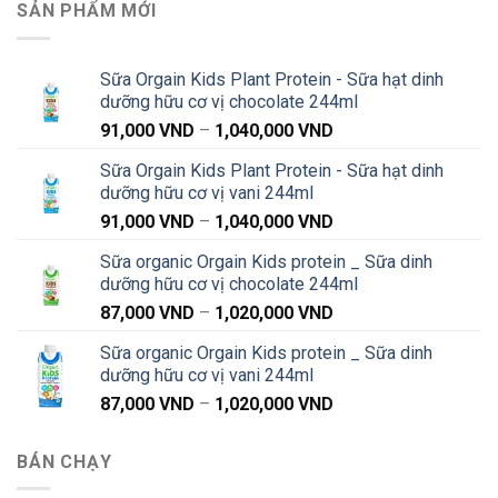
SẢN PHẨM MỚI
Sữa Orgain Kids Plant Protein - Sữa hạt dinh
dưỡng hữu cơ vị chocolate 244ml
Khoảng
91,000
VND
–
1,040,000
VND
giá:
Sữa Orgain Kids Plant Protein - Sữa hạt dinh
từ
dưỡng hữu cơ vị vani 244ml
91,000 VND
Khoảng
91,000
VND
–
1,040,000
VND
đến
giá:
1,040,000 VND
Sữa organic Orgain Kids protein _ Sữa dinh
từ
dưỡng hữu cơ vị chocolate 244ml
91,000 VND
Khoảng
87,000
VND
–
1,020,000
VND
đến
giá:
1,040,000 VND
Sữa organic Orgain Kids protein _ Sữa dinh
từ
dưỡng hữu cơ vị vani 244ml
87,000 VND
Khoảng
87,000
VND
–
1,020,000
VND
đến
giá:
1,020,000 VND
từ
BÁN CHẠY
87,000 VND
đến