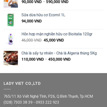
Khoảng
90,000
VND
–
590,000
VND
giá:
từ
Sữa dừa hữu cơ Ecomil 1L
90,000 VND
94,000
VND
đến
590,000 VND
Hỗn hợp mận nghiền hữu cơ Bioitalia 120gr
Giá
Giá
46,000
VND
45,000
VND
gốc
hiện
là:
tại
Chà là sấy tự nhiên - Chà là Algeria thùng 5Kg
46,000 VND.
là:
Khoảng
110,000
VND
–
450,000
VND
45,000 VND.
giá:
từ
110,000 VND
đến
LADY VIET CO.,LTD
450,000 VND
765/11 Xô Viết Nghệ Tĩnh, P.26, Q.Bình Thạnh, Tp.HCM
(028) 7303 38 39 - 0933 222 923