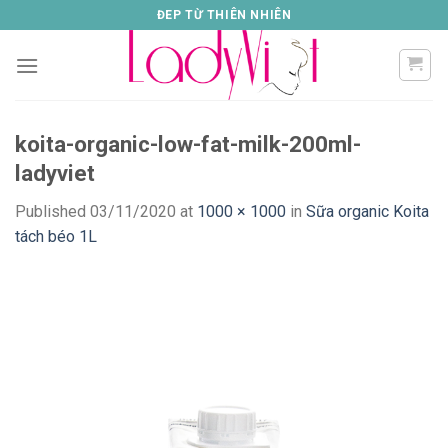
Skip
ĐEP TỪ THIÊN NHIÊN
to
content
koita-organic-low-fat-milk-200ml-
ladyviet
Published
03/11/2020
at
1000 × 1000
in
Sữa organic Koita
tách béo 1L