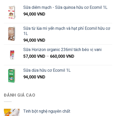
1,020,000 VND
Sữa diêm mạch - Sữa quinoa hữu cơ Ecomil 1L
94,000
VND
Sữa từ lúa mì yến mạch và hạt phỉ Ecomil hữu cơ
1L
94,000
VND
Sữa Horizon organic 236ml tách béo vị vani
Khoảng
57,000
VND
–
660,000
VND
giá:
từ
Sữa dừa hữu cơ Ecomil 1L
57,000 VND
94,000
VND
đến
660,000 VND
ĐÁNH GIÁ CAO
Tinh bột nghệ nguyên chất