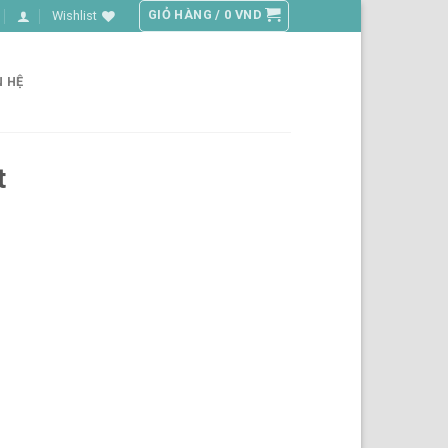
GIỎ HÀNG /
0
VND
Wishlist
N HỆ
t