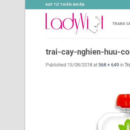
Skip
ĐEP TỪ THIÊN NHIÊN
to
content
TRANG C
trai-cay-nghien-huu-c
Published
15/08/2018
at
568 × 649
in
Tr