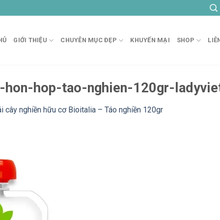
HỦ
GIỚI THIỆU
CHUYÊN MỤC ĐẸP
KHUYẾN MẠI
SHOP
LIÊ
o-hon-hop-tao-nghien-120gr-ladyvie
ái cây nghiền hữu cơ Bioitalia – Táo nghiền 120gr