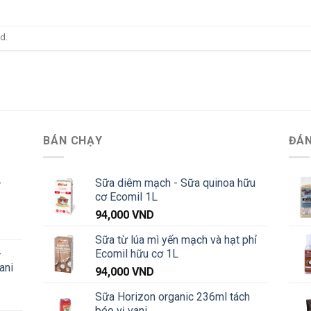
d.
BÁN CHẠY
ĐÁN
-
Sữa diêm mạch - Sữa quinoa hữu
cơ Ecomil 1L
94,000
VND
Khoảng
Sữa từ lúa mì yến mạch và hạt phỉ
iá:
-
Ecomil hữu cơ 1L
từ
ani
91,000 VND
94,000
VND
đến
Sữa Horizon organic 236ml tách
Khoảng
1,040,000 VND
béo vị vani