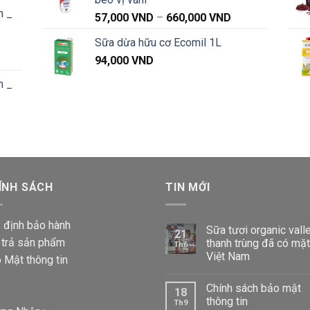
iá:
n _
từ
Khoảng
57,000
VND
–
660,000
VND
91,000 VND
giá:
Sữa dừa hữu cơ Ecomil 1L
đến
từ
Khoảng
1,040,000 VND
94,000
VND
57,000 VND
iá:
đến
n _
từ
660,000 VND
87,000 VND
đến
Khoảng
1,020,000 VND
iá:
từ
87,000 VND
ÍNH SÁCH
đến
TIN MỚI
1,020,000 VND
 định bảo hành
Sữa tươi organic vall
21
 trả sản phẩm
thanh trùng đã có mặt
Th6
Việt Nam
 Mật thông tin
Chính sách bảo mật
18
thông tin
Th9