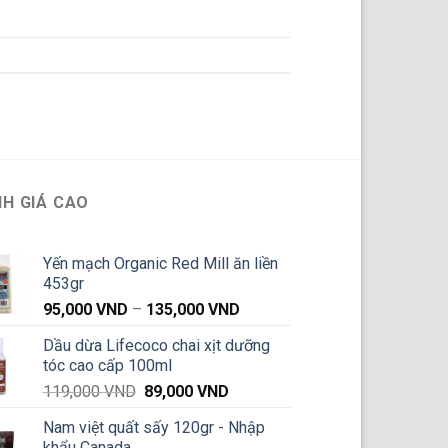
H GIÁ CAO
Yến mạch Organic Red Mill ăn liền
453gr
Khoảng
95,000
VND
–
135,000
VND
giá:
Dầu dừa Lifecoco chai xịt dưỡng
từ
tóc cao cấp 100ml
95,000 VND
Giá
Giá
119,000
VND
89,000
VND
đến
gốc
hiện
135,000 VND
Nam việt quất sấy 120gr - Nhập
là:
tại
khẩu Canada