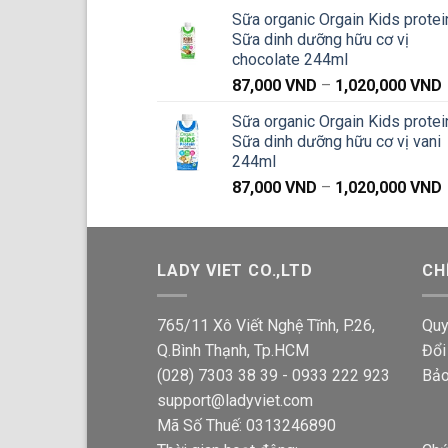
g
Sữa organic Orgain Kids protei
Sữa dinh dưỡng hữu cơ vị
chocolate 244ml
87,000
VND
–
1,020,000
VND
g
Sữa organic Orgain Kids protei
Sữa dinh dưỡng hữu cơ vị vani
244ml
87,000
VND
–
1,020,000
VND
g
LADY VIET CO.,LTD
CH
765/11 Xô Viết Nghệ Tĩnh, P.26,
Quy
Q.Bình Thạnh, Tp.HCM
Đổi
(028) 7303 38 39 - 0933 222 923
Bảo
support@ladyviet.com
Mã Số Thuế: 0313246890