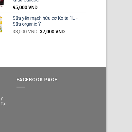
119,000 VND.
là:
95,000
VND
89,000 VND.
Sữa yến mạch hữu cơ Koita 1L -
Sữa organic Ý
Giá
Giá
38,000
VND
37,000
VND
gốc
hiện
là:
tại
38,000 VND.
là:
37,000 VND.
FACEBOOK PAGE
ey
 tại