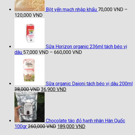
Bột yến mạch nhập khẩu
70,000
VND
–
Khoảng
120,000
VND
giá:
từ
70,000 VND
đến
120,000 VND
Sữa Horizon organic 236ml tách béo vị
Khoảng
dâu
57,000
VND
–
660,000
VND
giá:
từ
57,000 VND
đến
660,000 VND
Sữa organic Daioni tách béo vị dâu 200ml
Giá
Giá
38,000
VND
36,900
VND
gốc
hiện
là:
tại
38,000 VND.
là:
36,900 VND.
Chocolate táo đỏ hạnh nhân Hàn Quốc
Giá
Giá
100gr
260,000
VND
189,000
VND
gốc
hiện