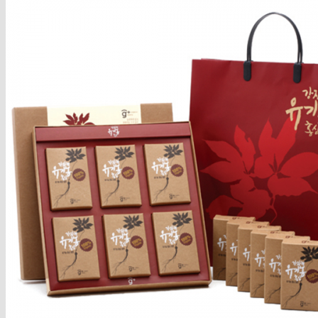
Trang chủ
Giới Thiệu
Nhận Xét của KH
Tin Tức
Chuyên mục đẹp
Chia Sẻ
DIY (Do it yourself)
Làm Đẹp
Sức Khỏe
Vào Bếp
Khuyến Mại
Shop
Hạt Dinh Dưỡng
Trái cây sấy
Sữa Organic nhập khẩu
Organic Orgain – Mỹ
Sữa Pororo F&B – Hàn
Sữa Hạt Organic
Sữa Tươi Organic
Organic Arla – Đan Mạch