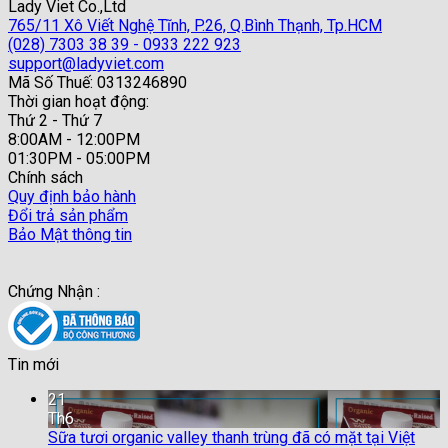
Lady Viet Co.,Ltd
là:
tại
765/11 Xô Viết Nghệ Tĩnh, P.26, Q.Bình Thạnh, Tp.HCM
260,000 VND.
là:
(028) 7303 38 39 - 0933 222 923
189,000 VND.
support@ladyviet.com
Mã Số Thuế: 0313246890
Thời gian hoạt động:
Thứ 2 - Thứ 7
8:00AM - 12:00PM
01:30PM - 05:00PM
Chính sách
Quy định bảo hành
Đổi trả sản phẩm
Bảo Mật thông tin
Chứng Nhận :
Tin mới
21
Th6
Sữa tươi organic valley thanh trùng đã có mặt tại Việt