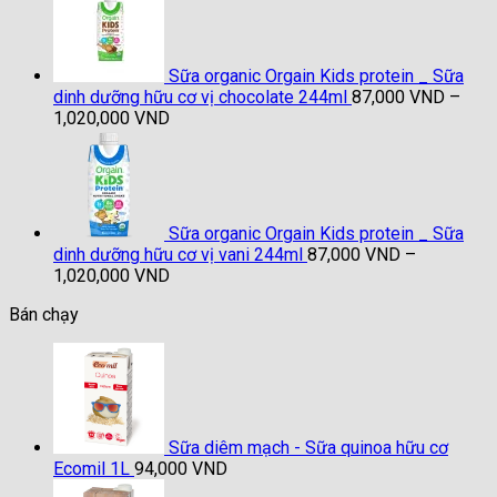
từ
91,000 VND
đến
1,040,000 VND
Sữa organic Orgain Kids protein _ Sữa
dinh dưỡng hữu cơ vị chocolate 244ml
87,000
VND
–
Khoảng
1,020,000
VND
giá:
từ
87,000 VND
đến
1,020,000 VND
Sữa organic Orgain Kids protein _ Sữa
dinh dưỡng hữu cơ vị vani 244ml
87,000
VND
–
Khoảng
1,020,000
VND
giá:
Bán chạy
từ
87,000 VND
đến
1,020,000 VND
Sữa diêm mạch - Sữa quinoa hữu cơ
Ecomil 1L
94,000
VND