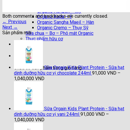
Organic Daioni – Anh
Organic Valley – Mỹ
Organic Horizon – Mỹ
Both comments and trackbacks are currently closed.
Organic Koita – Ý
←
Previous
Organic Sangha Maeil – Hàn
Next
→
Organic Cremo – Thụy Sỹ
Sản phẩm mới
Sữa chua – Bơ – Phô mát Organic
Thực phẩm hữu cơ
Liên hệ
Giỏ hàng
Sữa Orgain Kids Plant Protein - Sữa hạt
Chưa có sản phẩm trong giỏ hàng.
dinh dưỡng hữu cơ vị chocolate 244ml
91,000
VND
–
Khoảng
1,040,000
VND
giá:
từ
91,000 VND
đến
1,040,000 VND
Sữa Orgain Kids Plant Protein - Sữa hạt
dinh dưỡng hữu cơ vị vani 244ml
91,000
VND
–
Khoảng
1,040,000
VND
giá: