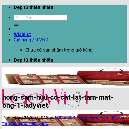
Skip
Đep từ thiên nhiên
to
Tìm
content
kiếm:
Wishlist
Giỏ hàng /
0
VND
Chưa có sản phẩm trong giỏ hàng.
Đep từ thiên nhiên
hong-sam-huu-co-cat-lat-tam-mat-
ong-1-ladyviet
Published
31/07/2018
at
500 × 500
in
Cao hồng sâm hữu cơ
thượng hạng Hàn Quốc