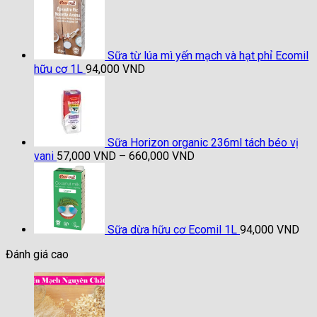
Sữa từ lúa mì yến mạch và hạt phỉ Ecomil
hữu cơ 1L
94,000
VND
Sữa Horizon organic 236ml tách béo vị
Khoảng
vani
57,000
VND
–
660,000
VND
giá:
từ
57,000 VND
đến
660,000 VND
Sữa dừa hữu cơ Ecomil 1L
94,000
VND
Đánh giá cao