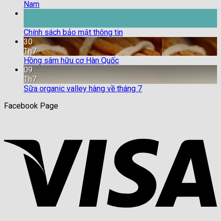
Nam
18
Th9
Chính sách bảo mật thông tin
30
Th7
Hồng sâm hữu cơ Hàn Quốc
09
Th7
Sữa organic valley hàng về tháng 7
Facebook Page