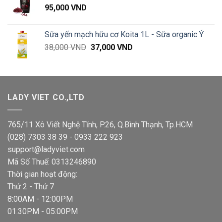
95,000
VND
119,000 VND.
là:
89,000 VND.
Sữa yến mạch hữu cơ Koita 1L - Sữa organic Ý
Giá
Giá
38,000
VND
37,000
VND
gốc
hiện
là:
tại
38,000 VND.
là:
37,000 VND.
LADY VIET CO.,LTD
765/11 Xô Viết Nghệ Tĩnh, P.26, Q.Bình Thạnh, Tp.HCM
(028) 7303 38 39 - 0933 222 923
support@ladyviet.com
Mã Số Thuế: 0313246890
Thời gian hoạt động:
Thứ 2 - Thứ 7
8:00AM - 12:00PM
01:30PM - 05:00PM