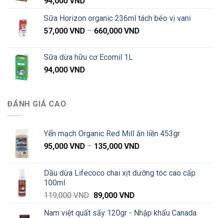
94,000
VND
Sữa Horizon organic 236ml tách béo vị vani
Khoảng
57,000
VND
–
660,000
VND
giá:
từ
Sữa dừa hữu cơ Ecomil 1L
57,000 VND
94,000
VND
đến
660,000 VND
ĐÁNH GIÁ CAO
Yến mạch Organic Red Mill ăn liền 453gr
Khoảng
95,000
VND
–
135,000
VND
giá:
từ
Dầu dừa Lifecoco chai xịt dưỡng tóc cao cấp
95,000 VND
100ml
đến
Giá
Giá
119,000
VND
89,000
VND
135,000 VND
gốc
hiện
Nam việt quất sấy 120gr - Nhập khẩu Canada
là:
tại