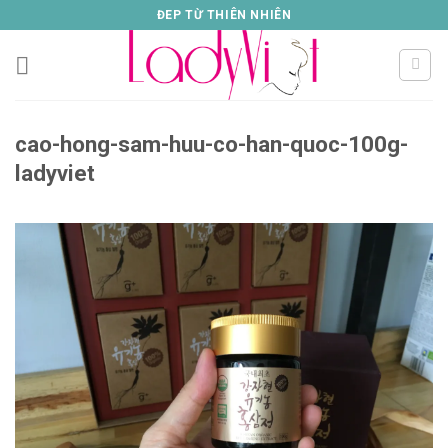
Skip
ĐEP TỪ THIÊN NHIÊN
to
content
cao-hong-sam-huu-co-han-quoc-100g-
ladyviet