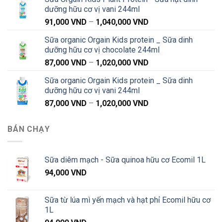
từ
dưỡng hữu cơ vị vani 244ml
91,000 VND
Khoảng
91,000
VND
–
1,040,000
VND
đến
giá:
1,040,000 VND
Sữa organic Orgain Kids protein _ Sữa dinh
từ
dưỡng hữu cơ vị chocolate 244ml
91,000 VND
Khoảng
87,000
VND
–
1,020,000
VND
đến
giá:
1,040,000 VND
Sữa organic Orgain Kids protein _ Sữa dinh
từ
dưỡng hữu cơ vị vani 244ml
87,000 VND
Khoảng
87,000
VND
–
1,020,000
VND
đến
giá:
1,020,000 VND
từ
BÁN CHẠY
87,000 VND
đến
1,020,000 VND
Sữa diêm mạch - Sữa quinoa hữu cơ Ecomil 1L
94,000
VND
Sữa từ lúa mì yến mạch và hạt phỉ Ecomil hữu cơ
1L