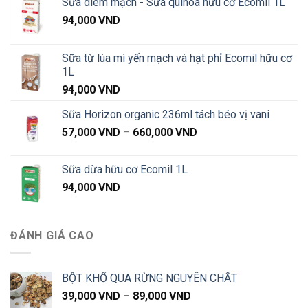
Sữa diêm mạch - Sữa quinoa hữu cơ Ecomil 1L
94,000
VND
Sữa từ lúa mì yến mạch và hạt phỉ Ecomil hữu cơ
1L
94,000
VND
Sữa Horizon organic 236ml tách béo vị vani
Khoảng
57,000
VND
–
660,000
VND
giá:
từ
Sữa dừa hữu cơ Ecomil 1L
57,000 VND
94,000
VND
đến
660,000 VND
ĐÁNH GIÁ CAO
BỘT KHỔ QUA RỪNG NGUYÊN CHẤT
Khoảng
39,000
VND
–
89,000
VND