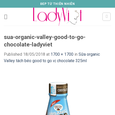
Skip
ĐEP TỪ THIÊN NHIÊN
to
content
sua-organic-valley-good-to-go-
chocolate-ladyviet
Published
18/05/2018
at
1700 × 1700
in
Sữa organic
Valley tách béo good to go vị chocolate 325ml