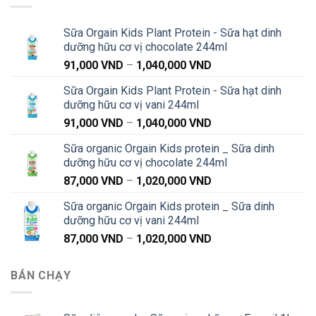
Sữa Orgain Kids Plant Protein - Sữa hạt dinh
dưỡng hữu cơ vị chocolate 244ml
Khoảng
91,000
VND
–
1,040,000
VND
giá:
Sữa Orgain Kids Plant Protein - Sữa hạt dinh
từ
dưỡng hữu cơ vị vani 244ml
91,000 VND
Khoảng
91,000
VND
–
1,040,000
VND
đến
giá:
1,040,000 VND
Sữa organic Orgain Kids protein _ Sữa dinh
từ
dưỡng hữu cơ vị chocolate 244ml
91,000 VND
Khoảng
87,000
VND
–
1,020,000
VND
đến
giá:
1,040,000 VND
Sữa organic Orgain Kids protein _ Sữa dinh
từ
dưỡng hữu cơ vị vani 244ml
87,000 VND
Khoảng
87,000
VND
–
1,020,000
VND
đến
giá:
1,020,000 VND
từ
BÁN CHẠY
87,000 VND
đến
1,020,000 VND