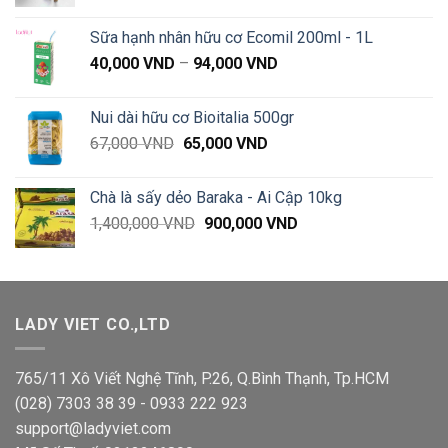
giá:
từ
Sữa hạnh nhân hữu cơ Ecomil 200ml - 1L
39,000 VND
Khoảng
40,000
VND
–
94,000
VND
đến
giá:
89,000 VND
từ
Nui dài hữu cơ Bioitalia 500gr
40,000 VND
Giá
Giá
67,000
VND
65,000
VND
đến
gốc
hiện
94,000 VND
là:
tại
Chà là sấy dẻo Baraka - Ai Cập 10kg
67,000 VND.
là:
Giá
Giá
1,400,000
VND
900,000
VND
65,000 VND.
gốc
hiện
là:
tại
1,400,000 VND.
là:
900,000 VND.
LADY VIET CO.,LTD
765/11 Xô Viết Nghệ Tĩnh, P.26, Q.Bình Thạnh, Tp.HCM
(028) 7303 38 39 - 0933 222 923
support@ladyviet.com