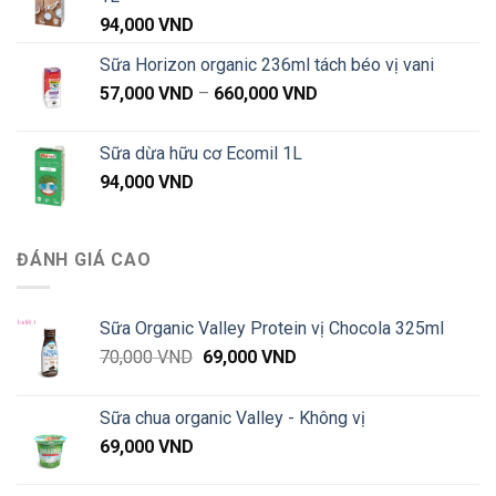
94,000
VND
Sữa Horizon organic 236ml tách béo vị vani
Khoảng
57,000
VND
–
660,000
VND
giá:
từ
Sữa dừa hữu cơ Ecomil 1L
57,000 VND
94,000
VND
đến
660,000 VND
ĐÁNH GIÁ CAO
Sữa Organic Valley Protein vị Chocola 325ml
Giá
Giá
70,000
VND
69,000
VND
gốc
hiện
là:
tại
Sữa chua organic Valley - Không vị
70,000 VND.
là:
69,000
VND
69,000 VND.