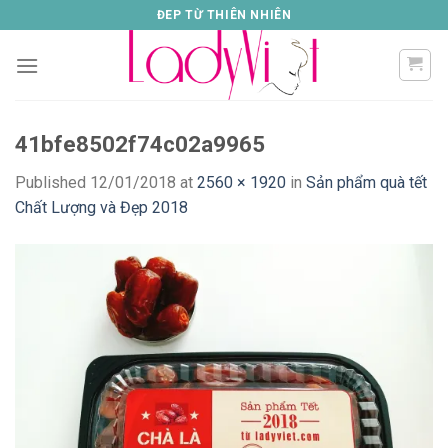
Skip
ĐEP TỪ THIÊN NHIÊN
to
content
41bfe8502f74c02a9965
Published
12/01/2018
at
2560 × 1920
in
Sản phẩm quà tết
Chất Lượng và Đẹp 2018