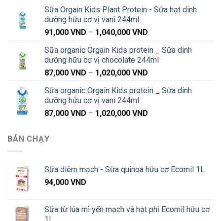
giá:
Sữa Orgain Kids Plant Protein - Sữa hạt dinh
từ
dưỡng hữu cơ vị vani 244ml
91,000 VND
Khoảng
91,000
VND
–
1,040,000
VND
đến
giá:
1,040,000 VND
Sữa organic Orgain Kids protein _ Sữa dinh
từ
dưỡng hữu cơ vị chocolate 244ml
91,000 VND
Khoảng
87,000
VND
–
1,020,000
VND
đến
giá:
1,040,000 VND
Sữa organic Orgain Kids protein _ Sữa dinh
từ
dưỡng hữu cơ vị vani 244ml
87,000 VND
Khoảng
87,000
VND
–
1,020,000
VND
đến
giá:
1,020,000 VND
từ
BÁN CHẠY
87,000 VND
đến
1,020,000 VND
Sữa diêm mạch - Sữa quinoa hữu cơ Ecomil 1L
94,000
VND
Sữa từ lúa mì yến mạch và hạt phỉ Ecomil hữu cơ
1L