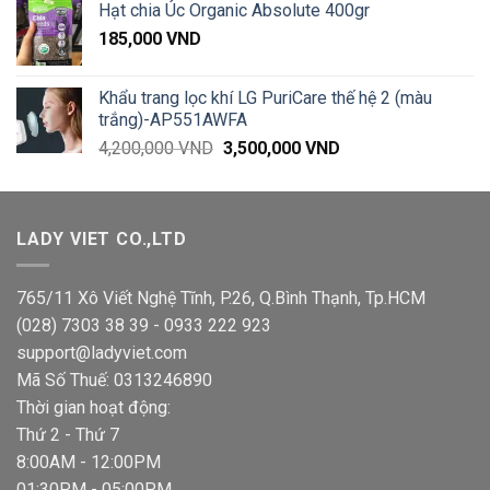
Hạt chia Úc Organic Absolute 400gr
185,000
VND
Khẩu trang lọc khí LG PuriCare thế hệ 2 (màu
trắng)-AP551AWFA
Giá
Giá
4,200,000
VND
3,500,000
VND
gốc
hiện
là:
tại
4,200,000 VND.
là:
LADY VIET CO.,LTD
3,500,000 VND.
765/11 Xô Viết Nghệ Tĩnh, P.26, Q.Bình Thạnh, Tp.HCM
(028) 7303 38 39 - 0933 222 923
support@ladyviet.com
Mã Số Thuế: 0313246890
Thời gian hoạt động:
Thứ 2 - Thứ 7
8:00AM - 12:00PM
01:30PM - 05:00PM