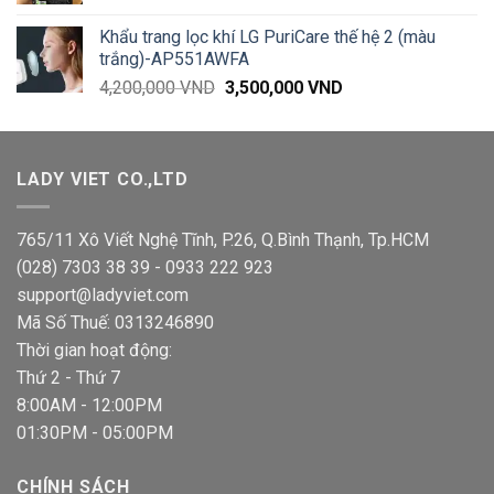
Khẩu trang lọc khí LG PuriCare thế hệ 2 (màu
trắng)-AP551AWFA
Giá
Giá
4,200,000
VND
3,500,000
VND
gốc
hiện
là:
tại
4,200,000 VND.
là:
LADY VIET CO.,LTD
3,500,000 VND.
765/11 Xô Viết Nghệ Tĩnh, P.26, Q.Bình Thạnh, Tp.HCM
(028) 7303 38 39 - 0933 222 923
support@ladyviet.com
Mã Số Thuế: 0313246890
Thời gian hoạt động:
Thứ 2 - Thứ 7
8:00AM - 12:00PM
01:30PM - 05:00PM
CHÍNH SÁCH