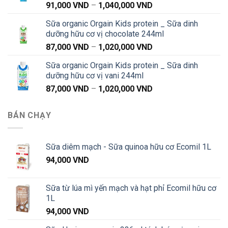
Khoảng
91,000
VND
–
1,040,000
VND
đến
giá:
1,040,000 VND
Sữa organic Orgain Kids protein _ Sữa dinh
từ
dưỡng hữu cơ vị chocolate 244ml
91,000 VND
Khoảng
87,000
VND
–
1,020,000
VND
đến
giá:
1,040,000 VND
Sữa organic Orgain Kids protein _ Sữa dinh
từ
dưỡng hữu cơ vị vani 244ml
87,000 VND
Khoảng
87,000
VND
–
1,020,000
VND
đến
giá:
1,020,000 VND
từ
BÁN CHẠY
87,000 VND
đến
1,020,000 VND
Sữa diêm mạch - Sữa quinoa hữu cơ Ecomil 1L
94,000
VND
Sữa từ lúa mì yến mạch và hạt phỉ Ecomil hữu cơ
1L
94,000
VND