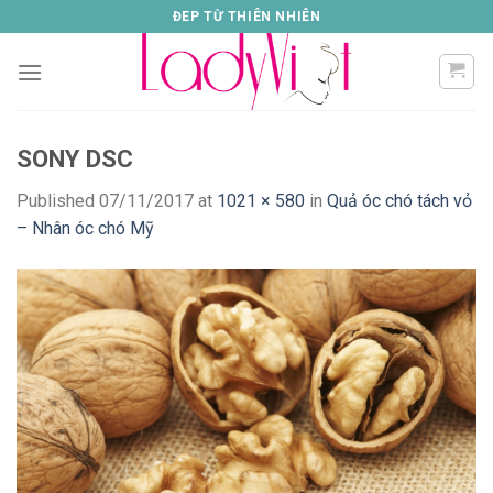
Skip
ĐEP TỪ THIÊN NHIÊN
to
content
SONY DSC
Published
07/11/2017
at
1021 × 580
in
Quả óc chó tách vỏ
– Nhân óc chó Mỹ