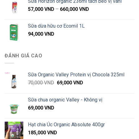
Sữa Horizon organic 236ml tách béo vị vani
Khoảng
57,000
VND
–
660,000
VND
giá:
từ
Sữa dừa hữu cơ Ecomil 1L
57,000 VND
94,000
VND
đến
660,000 VND
ĐÁNH GIÁ CAO
Sữa Organic Valley Protein vị Chocola 325ml
Giá
Giá
70,000
VND
69,000
VND
gốc
hiện
là:
tại
Sữa chua organic Valley - Không vị
70,000 VND.
là:
69,000
VND
69,000 VND.
Hạt chia Úc Organic Absolute 400gr
185,000
VND