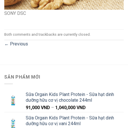
SONY DSC
Both comments and trackbacks are currently closed.
←
Previous
SẢN PHẨM MỚI
Sữa Orgain Kids Plant Protein - Sữa hạt dinh
dưỡng hữu cơ vị chocolate 244ml
Khoảng
91,000
VND
–
1,040,000
VND
giá:
Sữa Orgain Kids Plant Protein - Sữa hạt dinh
từ
dưỡng hữu cơ vị vani 244ml
91,000 VND