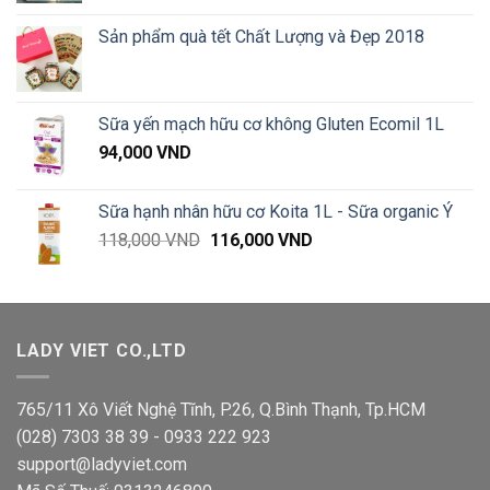
từ
Sản phẩm quà tết Chất Lượng và Đẹp 2018
35,000 VND
đến
285,000 VND
Sữa yến mạch hữu cơ không Gluten Ecomil 1L
94,000
VND
Sữa hạnh nhân hữu cơ Koita 1L - Sữa organic Ý
Giá
Giá
118,000
VND
116,000
VND
gốc
hiện
là:
tại
118,000 VND.
là:
116,000 VND.
LADY VIET CO.,LTD
765/11 Xô Viết Nghệ Tĩnh, P.26, Q.Bình Thạnh, Tp.HCM
(028) 7303 38 39 - 0933 222 923
support@ladyviet.com