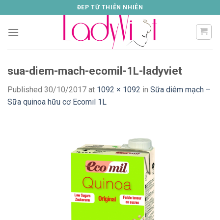
Skip
ĐEP TỪ THIÊN NHIÊN
to
content
sua-diem-mach-ecomil-1L-ladyviet
Published
30/10/2017
at
1092 × 1092
in
Sữa diêm mạch –
Sữa quinoa hữu cơ Ecomil 1L