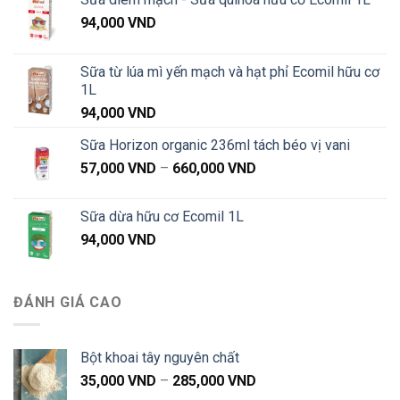
94,000
VND
Sữa từ lúa mì yến mạch và hạt phỉ Ecomil hữu cơ
1L
94,000
VND
Sữa Horizon organic 236ml tách béo vị vani
Khoảng
57,000
VND
–
660,000
VND
giá:
từ
Sữa dừa hữu cơ Ecomil 1L
57,000 VND
94,000
VND
đến
660,000 VND
ĐÁNH GIÁ CAO
Bột khoai tây nguyên chất
Khoảng
35,000
VND
–
285,000
VND
giá: