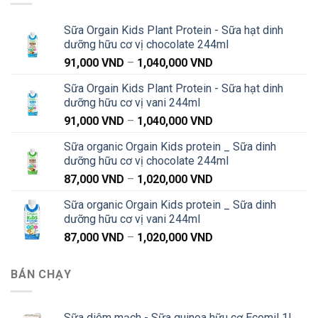
Sữa Orgain Kids Plant Protein - Sữa hạt dinh
dưỡng hữu cơ vị chocolate 244ml
Khoảng
91,000
VND
–
1,040,000
VND
giá:
Sữa Orgain Kids Plant Protein - Sữa hạt dinh
từ
dưỡng hữu cơ vị vani 244ml
91,000 VND
Khoảng
91,000
VND
–
1,040,000
VND
đến
giá:
1,040,000 VND
Sữa organic Orgain Kids protein _ Sữa dinh
từ
dưỡng hữu cơ vị chocolate 244ml
91,000 VND
Khoảng
87,000
VND
–
1,020,000
VND
đến
giá:
1,040,000 VND
Sữa organic Orgain Kids protein _ Sữa dinh
từ
dưỡng hữu cơ vị vani 244ml
87,000 VND
Khoảng
87,000
VND
–
1,020,000
VND
đến
giá:
1,020,000 VND
từ
BÁN CHẠY
87,000 VND
đến
1,020,000 VND
Sữa diêm mạch - Sữa quinoa hữu cơ Ecomil 1L