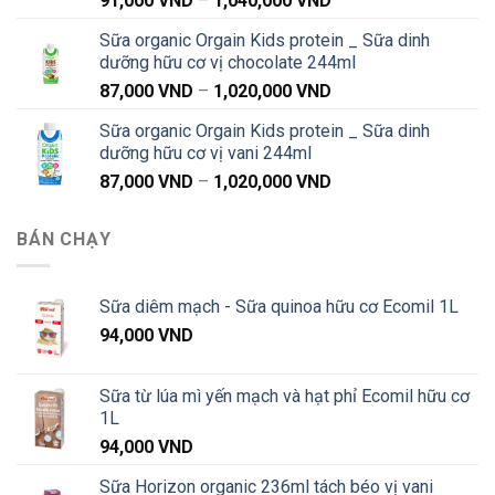
91,000
VND
–
1,040,000
VND
đến
giá:
1,040,000 VND
Sữa organic Orgain Kids protein _ Sữa dinh
từ
dưỡng hữu cơ vị chocolate 244ml
91,000 VND
Khoảng
87,000
VND
–
1,020,000
VND
đến
giá:
1,040,000 VND
Sữa organic Orgain Kids protein _ Sữa dinh
từ
dưỡng hữu cơ vị vani 244ml
87,000 VND
Khoảng
87,000
VND
–
1,020,000
VND
đến
giá:
1,020,000 VND
từ
BÁN CHẠY
87,000 VND
đến
1,020,000 VND
Sữa diêm mạch - Sữa quinoa hữu cơ Ecomil 1L
94,000
VND
Sữa từ lúa mì yến mạch và hạt phỉ Ecomil hữu cơ
1L
94,000
VND
Sữa Horizon organic 236ml tách béo vị vani