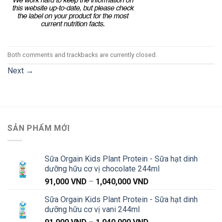
Both comments and trackbacks are currently closed.
Next
→
SẢN PHẨM MỚI
Sữa Orgain Kids Plant Protein - Sữa hạt dinh
dưỡng hữu cơ vị chocolate 244ml
Khoảng
91,000
VND
–
1,040,000
VND
giá:
Sữa Orgain Kids Plant Protein - Sữa hạt dinh
từ
dưỡng hữu cơ vị vani 244ml
91,000 VND
Khoảng