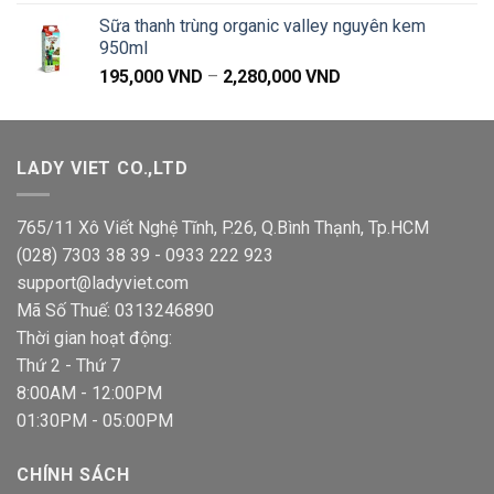
là:
tại
Sữa thanh trùng organic valley nguyên kem
38,000 VND.
là:
950ml
36,900 VND.
Khoảng
195,000
VND
–
2,280,000
VND
giá:
từ
195,000 VND
LADY VIET CO.,LTD
đến
2,280,000 VND
765/11 Xô Viết Nghệ Tĩnh, P.26, Q.Bình Thạnh, Tp.HCM
(028) 7303 38 39 - 0933 222 923
support@ladyviet.com
Mã Số Thuế: 0313246890
Thời gian hoạt động:
Thứ 2 - Thứ 7
8:00AM - 12:00PM
01:30PM - 05:00PM
CHÍNH SÁCH