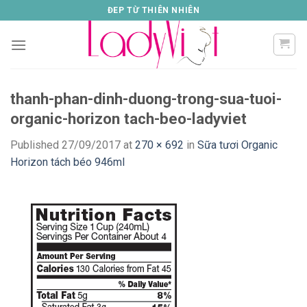
Skip
ĐEP TỪ THIÊN NHIÊN
to
content
thanh-phan-dinh-duong-trong-sua-tuoi-
organic-horizon tach-beo-ladyviet
Published
27/09/2017
at
270 × 692
in
Sữa tươi Organic
Horizon tách béo 946ml