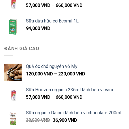
Khoảng
57,000
VND
–
660,000
VND
giá:
từ
Sữa dừa hữu cơ Ecomil 1L
57,000 VND
94,000
VND
đến
660,000 VND
ĐÁNH GIÁ CAO
Quả óc chó nguyên vỏ Mỹ
Khoảng
120,000
VND
–
220,000
VND
giá:
từ
Sữa Horizon organic 236ml tách béo vị vani
120,000 VND
Khoảng
57,000
VND
–
660,000
VND
đến
giá:
220,000 VND
từ
Sữa organic Daioni tách béo vị chocolate 200ml
57,000 VND
Giá
Giá
38,000
VND
36,900
VND
đến
gốc
hiện
660,000 VND