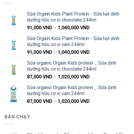
Sữa Orgain Kids Plant Protein - Sữa hạt dinh
dưỡng hữu cơ vị chocolate 244ml
Khoảng
91,000
VND
–
1,040,000
VND
giá:
Sữa Orgain Kids Plant Protein - Sữa hạt dinh
từ
dưỡng hữu cơ vị vani 244ml
91,000 VND
Khoảng
91,000
VND
–
1,040,000
VND
đến
giá:
1,040,000 VND
Sữa organic Orgain Kids protein _ Sữa dinh
từ
dưỡng hữu cơ vị chocolate 244ml
91,000 VND
Khoảng
87,000
VND
–
1,020,000
VND
đến
giá:
1,040,000 VND
Sữa organic Orgain Kids protein _ Sữa dinh
từ
dưỡng hữu cơ vị vani 244ml
87,000 VND
Khoảng
87,000
VND
–
1,020,000
VND
đến
giá:
1,020,000 VND
từ
BÁN CHẠY
87,000 VND
đến
1,020,000 VND