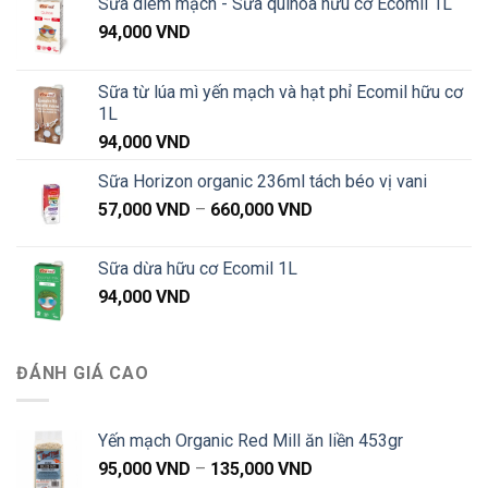
Sữa diêm mạch - Sữa quinoa hữu cơ Ecomil 1L
94,000
VND
Sữa từ lúa mì yến mạch và hạt phỉ Ecomil hữu cơ
1L
94,000
VND
Sữa Horizon organic 236ml tách béo vị vani
Khoảng
57,000
VND
–
660,000
VND
giá:
từ
Sữa dừa hữu cơ Ecomil 1L
57,000 VND
94,000
VND
đến
660,000 VND
ĐÁNH GIÁ CAO
Yến mạch Organic Red Mill ăn liền 453gr
Khoảng
95,000
VND
–
135,000
VND