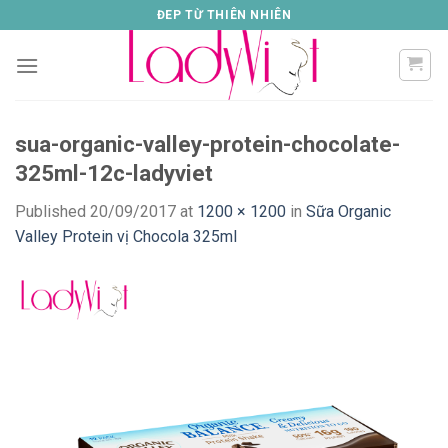
Skip
ĐEP TỪ THIÊN NHIÊN
to
content
sua-organic-valley-protein-chocolate-
325ml-12c-ladyviet
Published
20/09/2017
at
1200 × 1200
in
Sữa Organic
Valley Protein vị Chocola 325ml