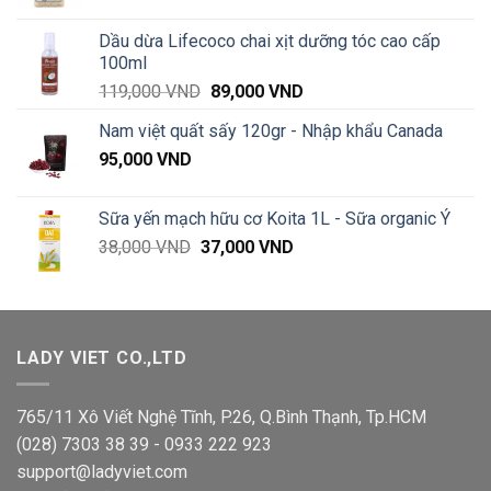
giá:
từ
Dầu dừa Lifecoco chai xịt dưỡng tóc cao cấp
95,000 VND
100ml
đến
Giá
Giá
119,000
VND
89,000
VND
135,000 VND
gốc
hiện
Nam việt quất sấy 120gr - Nhập khẩu Canada
là:
tại
95,000
VND
119,000 VND.
là:
89,000 VND.
Sữa yến mạch hữu cơ Koita 1L - Sữa organic Ý
Giá
Giá
38,000
VND
37,000
VND
gốc
hiện
là:
tại
38,000 VND.
là:
37,000 VND.
LADY VIET CO.,LTD
765/11 Xô Viết Nghệ Tĩnh, P.26, Q.Bình Thạnh, Tp.HCM
(028) 7303 38 39 - 0933 222 923
support@ladyviet.com