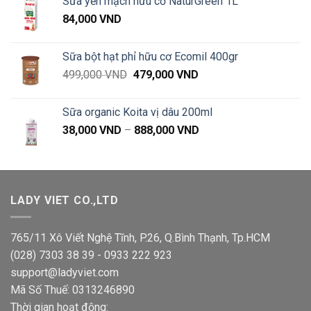
Sữa yến mạch hữu cơ NaturGreen 1L
84,000
VND
Sữa bột hạt phỉ hữu cơ Ecomil 400gr
Giá
Giá
499,000
VND
479,000
VND
gốc
hiện
là:
tại
Sữa organic Koita vị dâu 200ml
499,000 VND.
là:
Khoảng
38,000
VND
–
888,000
VND
479,000 VND.
giá:
từ
38,000 VND
đến
LADY VIET CO.,LTD
888,000 VND
765/11 Xô Viết Nghệ Tĩnh, P.26, Q.Bình Thạnh, Tp.HCM
(028) 7303 38 39 - 0933 222 923
support@ladyviet.com
Mã Số Thuế: 0313246890
Thời gian hoạt động: