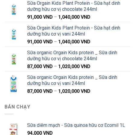
Sữa Orgain Kids Plant Protein - Sữa hạt dinh
dưỡng hữu cơ vị chocolate 244ml
Khoảng
91,000
VND
–
1,040,000
VND
giá:
Sữa Orgain Kids Plant Protein - Sữa hạt dinh
từ
dưỡng hữu cơ vị vani 244ml
91,000 VND
Khoảng
91,000
VND
–
1,040,000
VND
đến
giá:
1,040,000 VND
Sữa organic Orgain Kids protein _ Sữa dinh
từ
dưỡng hữu cơ vị chocolate 244ml
91,000 VND
Khoảng
87,000
VND
–
1,020,000
VND
đến
giá:
1,040,000 VND
Sữa organic Orgain Kids protein _ Sữa dinh
từ
dưỡng hữu cơ vị vani 244ml
87,000 VND
Khoảng
87,000
VND
–
1,020,000
VND
đến
giá:
1,020,000 VND
từ
BÁN CHẠY
87,000 VND
đến
1,020,000 VND
Sữa diêm mạch - Sữa quinoa hữu cơ Ecomil 1L
94,000
VND