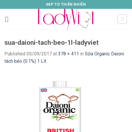
Skip
ĐEP TỪ THIÊN NHIÊN
to
content
sua-daioni-tach-beo-1l-ladyviet
Published
05/09/2017
at
378 × 411
in
Sữa Organic Daioni
tách béo (0.1%) 1 Lít