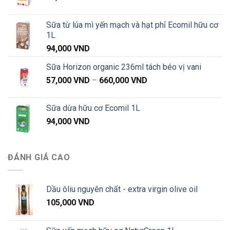
Sữa từ lúa mì yến mạch và hạt phỉ Ecomil hữu cơ
1L
94,000
VND
Sữa Horizon organic 236ml tách béo vị vani
Khoảng
57,000
VND
–
660,000
VND
giá:
từ
Sữa dừa hữu cơ Ecomil 1L
57,000 VND
94,000
VND
đến
660,000 VND
ĐÁNH GIÁ CAO
Dầu ôliu nguyên chất - extra virgin olive oil
105,000
VND