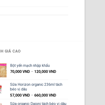
H GIÁ CAO
Bột yến mạch nhập khẩu
Khoảng
70,000
VND
–
120,000
VND
giá:
từ
Sữa Horizon organic 236ml tách
70,000 VND
béo vị dâu
đến
Khoảng
57,000
VND
–
660,000
VND
120,000 VND
giá:
Sữa organic Daioni tách béo vị dâu
từ