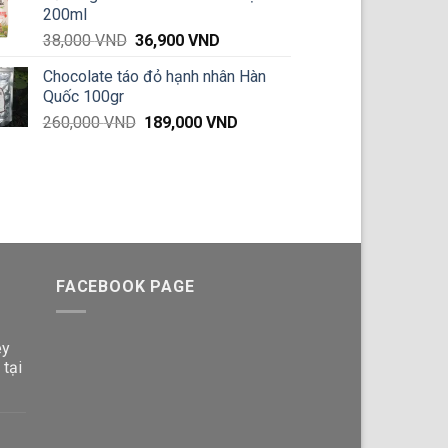
200ml
57,000 VND
Giá
Giá
38,000
VND
36,900
VND
đến
gốc
hiện
660,000 VND
Chocolate táo đỏ hạnh nhân Hàn
là:
tại
Quốc 100gr
38,000 VND.
là:
Giá
Giá
260,000
VND
189,000
VND
36,900 VND.
gốc
hiện
là:
tại
260,000 VND.
là:
189,000 VND.
FACEBOOK PAGE
ey
 tại