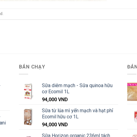
d.
BÁN CHẠY
ĐÁN
-
Sữa diêm mạch - Sữa quinoa hữu
cơ Ecomil 1L
94,000
VND
Khoảng
Sữa từ lúa mì yến mạch và hạt phỉ
iá:
-
Ecomil hữu cơ 1L
từ
ani
91,000 VND
94,000
VND
đến
Sữa Horizon organic 236ml tách
Khoảng