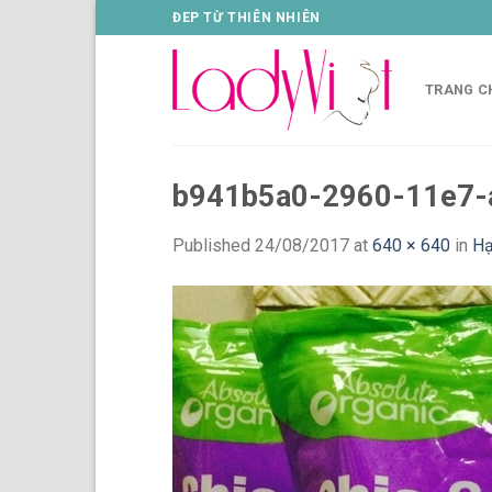
Skip
ĐEP TỪ THIÊN NHIÊN
to
content
TRANG C
b941b5a0-2960-11e7
Published
24/08/2017
at
640 × 640
in
Hạ