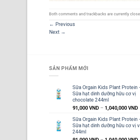
Both comments and trackbacks are currently close
←
Previous
Next
→
SẢN PHẨM MỚI
Sữa Orgain Kids Plant Protein 
Sữa hạt dinh dưỡng hữu cơ vị
chocolate 244ml
91,000
VND
–
1,040,000
VND
g
Sữa Orgain Kids Plant Protein 
Sữa hạt dinh dưỡng hữu cơ vị v
244ml
91,000
VND
–
1,040,000
VND