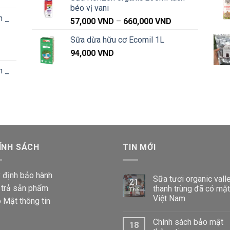
1,040,000 VND
béo vị vani
iá:
n _
từ
Khoảng
57,000
VND
–
660,000
VND
91,000 VND
giá:
Sữa dừa hữu cơ Ecomil 1L
đến
từ
Khoảng
1,040,000 VND
94,000
VND
57,000 VND
iá:
đến
n _
từ
660,000 VND
87,000 VND
đến
Khoảng
1,020,000 VND
iá:
từ
87,000 VND
ÍNH SÁCH
đến
TIN MỚI
1,020,000 VND
 định bảo hành
Sữa tươi organic vall
21
 trả sản phẩm
thanh trùng đã có mặt
Th6
Việt Nam
 Mật thông tin
Chính sách bảo mật
18