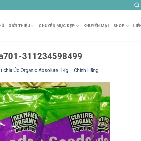
HỦ
GIỚI THIỆU
CHUYÊN MỤC ĐẸP
KHUYẾN MẠI
SHOP
LIÊ
-a701-311234598499
t chia Úc Organic Absolute 1Kg – Chính Hãng