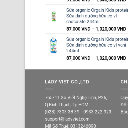
g
Sữa organic Orgain Kids protei
Sữa dinh dưỡng hữu cơ vị
chocolate 244ml
87,000
VND
–
1,020,000
VND
g
Sữa organic Orgain Kids protei
Sữa dinh dưỡng hữu cơ vị vani
244ml
87,000
VND
–
1,020,000
VND
g
LADY VIET CO.,LTD
CH
765/11 Xô Viết Nghệ Tĩnh, P.26,
Quy
Q.Bình Thạnh, Tp.HCM
Đổi
(028) 7303 38 39 - 0933 222 923
Bảo
support@ladyviet.com
Mã Số Thuế: 0313246890