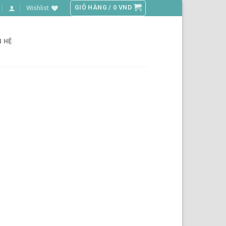
GIỎ HÀNG /
0
VND
Wishlist
N HỆ