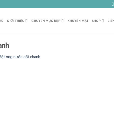
HỦ
GIỚI THIỆU
CHUYÊN MỤC ĐẸP
KHUYẾN MẠI
SHOP
LIÊ
anh
ật ong nước cốt chanh