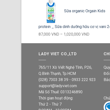
giá:
từ
Sữa organic Orgain Kids
87,000 VND
đến
1,020,000 
protein _ Sữa dinh dưỡng hữu cơ vị vani 
Khoảng
87,000
VND
–
1,020,000
VND
giá:
từ
87,000 VND
LADY VIET CO.,LTD
CH
đến
1,020,000 
765/11 Xô Viết Nghệ Tĩnh, P.26,
Quy
Q.Bình Thạnh, Tp.HCM
Đổi
(028) 7303 38 39 - 0933 222 923
Bảo
support@ladyviet.com
Mã Số Thuế: 0313246890
Thời gian hoạt động:
Chứ
Thứ 2 - Thứ 7