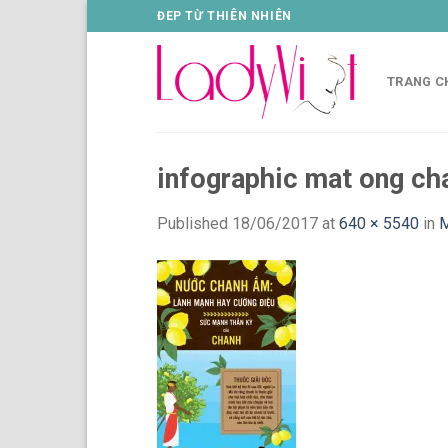
Skip
ĐEP TỪ THIÊN NHIÊN
to
content
TRANG C
infographic mat ong ch
Published
18/06/2017
at
640 × 5540
in
M