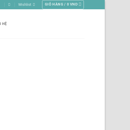
GIỎ HÀNG /
0
VND
Wishlist
N HỆ