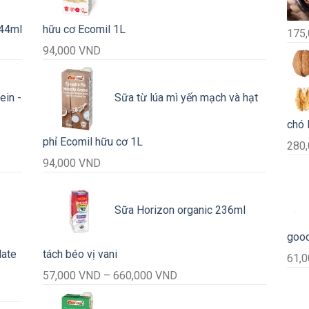
244ml
hữu cơ Ecomil 1L
175
94,000
VND
ein -
Sữa từ lúa mì yến mạch và hạt
chó
VND
phỉ Ecomil hữu cơ 1L
280
94,000
VND
Sữa Horizon organic 236ml
good
VND
late
tách béo vị vani
61,
Khoảng
57,000
VND
–
660,000
VND
giá: