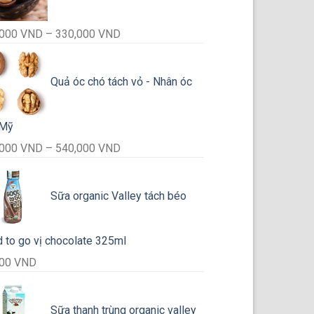
Khoảng
,000
VND
–
330,000
VND
giá:
từ
Quả óc chó tách vỏ - Nhân óc
175,000 VND
đến
330,000 VND
 Mỹ
Khoảng
,000
VND
–
540,000
VND
giá:
từ
Sữa organic Valley tách béo
280,000 VND
đến
540,000 VND
 to go vị chocolate 325ml
000
VND
Sữa thanh trùng organic valley