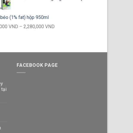
 béo (1% fat) hộp 950ml
Khoảng
,000
VND
–
2,280,000
VND
giá:
từ
195,000 VND
đến
2,280,000 VND
FACEBOOK PAGE
ey
 tại
n