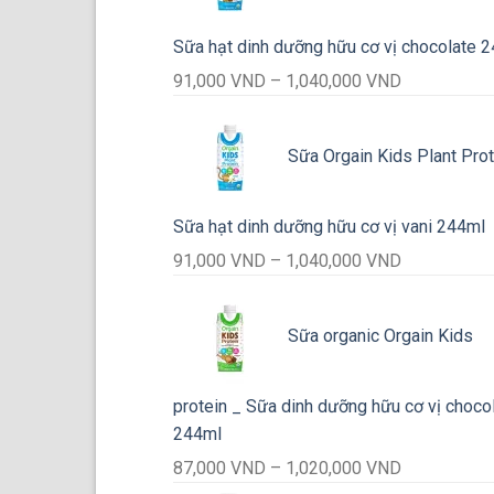
Sữa hạt dinh dưỡng hữu cơ vị chocolate 
Khoảng
91,000
VND
–
1,040,000
VND
giá:
từ
Sữa Orgain Kids Plant Prot
91,000 VND
đến
1,040,000 
Sữa hạt dinh dưỡng hữu cơ vị vani 244ml
Khoảng
91,000
VND
–
1,040,000
VND
giá:
từ
Sữa organic Orgain Kids
91,000 VND
đến
1,040,000 
protein _ Sữa dinh dưỡng hữu cơ vị choco
244ml
Khoảng
87,000
VND
–
1,020,000
VND