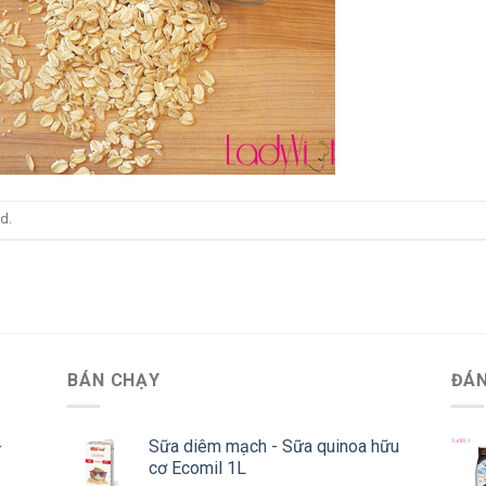
d.
BÁN CHẠY
ĐÁN
-
Sữa diêm mạch - Sữa quinoa hữu
cơ Ecomil 1L