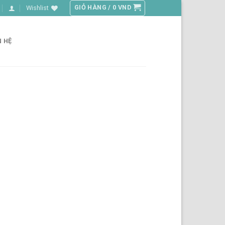
GIỎ HÀNG /
0
VND
Wishlist
N HỆ