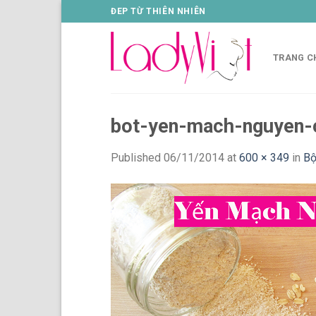
Skip
ĐEP TỪ THIÊN NHIÊN
to
content
TRANG C
bot-yen-mach-nguyen-
Published
06/11/2014
at
600 × 349
in
Bộ