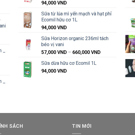
94,000
VND
Khoảng
Sữa từ lúa mì yến mạch và hạt phỉ
iá:
-
Ecomil hữu cơ 1L
từ
ani
91,000 VND
94,000
VND
đến
Sữa Horizon organic 236ml tách
Khoảng
1,040,000 VND
béo vị vani
iá:
n _
từ
Khoảng
57,000
VND
–
660,000
VND
91,000 VND
giá:
Sữa dừa hữu cơ Ecomil 1L
đến
từ
Khoảng
1,040,000 VND
94,000
VND
57,000 VND
iá:
đến
n _
từ
660,000 VND
87,000 VND
đến
Khoảng
1,020,000 VND
iá:
từ
87,000 VND
ÍNH SÁCH
đến
TIN MỚI
1,020,000 VND