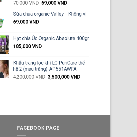
Giá
Giá
70,000
VND
69,000
VND
gốc
hiện
Sữa chua organic Valley - Không vị
là:
tại
69,000
VND
70,000 VND.
là:
69,000 VND.
Hạt chia Úc Organic Absolute 400gr
185,000
VND
Khẩu trang lọc khí LG PuriCare thế
hệ 2 (màu trắng)-AP551AWFA
Giá
Giá
4,200,000
VND
3,500,000
VND
gốc
hiện
là:
tại
4,200,000 VND.
là:
3,500,000 VND.
FACEBOOK PAGE