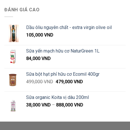
ĐÁNH GIÁ CAO
Dầu ôliu nguyên chất - extra virgin olive oil
105,000
VND
Sữa yến mạch hữu cơ NaturGreen 1L
84,000
VND
Sữa bột hạt phỉ hữu cơ Ecomil 400gr
Giá
Giá
499,000
VND
479,000
VND
gốc
hiện
là:
tại
Sữa organic Koita vị dâu 200ml
499,000 VND.
là:
Khoảng
38,000
VND
–
888,000
VND
479,000 VND.
giá:
từ
38,000 VND
đến