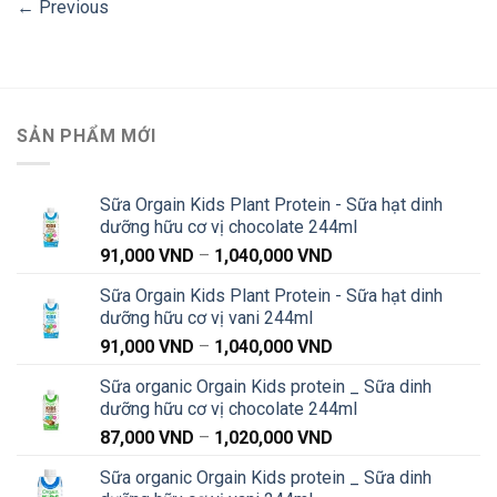
←
Previous
SẢN PHẨM MỚI
Sữa Orgain Kids Plant Protein - Sữa hạt dinh
dưỡng hữu cơ vị chocolate 244ml
Khoảng
91,000
VND
–
1,040,000
VND
giá:
Sữa Orgain Kids Plant Protein - Sữa hạt dinh
từ
dưỡng hữu cơ vị vani 244ml
91,000 VND
Khoảng
91,000
VND
–
1,040,000
VND
đến
giá:
1,040,000 VND
Sữa organic Orgain Kids protein _ Sữa dinh
từ
dưỡng hữu cơ vị chocolate 244ml
91,000 VND
Khoảng
87,000
VND
–
1,020,000
VND
đến
giá:
1,040,000 VND
Sữa organic Orgain Kids protein _ Sữa dinh
từ