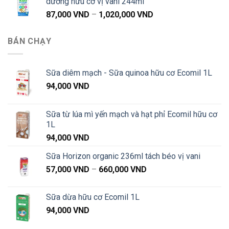
dưỡng hữu cơ vị vani 244ml
87,000 VND
Khoảng
87,000
VND
–
1,020,000
VND
đến
giá:
1,020,000 VND
từ
BÁN CHẠY
87,000 VND
đến
1,020,000 VND
Sữa diêm mạch - Sữa quinoa hữu cơ Ecomil 1L
94,000
VND
Sữa từ lúa mì yến mạch và hạt phỉ Ecomil hữu cơ
1L
94,000
VND
Sữa Horizon organic 236ml tách béo vị vani
Khoảng
57,000
VND
–
660,000
VND
giá:
từ
Sữa dừa hữu cơ Ecomil 1L
57,000 VND
94,000
VND
đến
660,000 VND