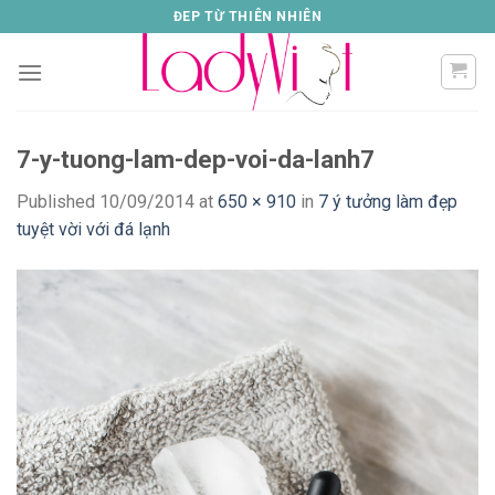
Skip
ĐEP TỪ THIÊN NHIÊN
to
content
7-y-tuong-lam-dep-voi-da-lanh7
Published
10/09/2014
at
650 × 910
in
7 ý tưởng làm đẹp
tuyệt vời với đá lạnh