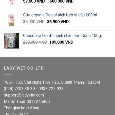
Khoảng
57,000
VND
–
660,000
VND
đến
giá:
120,000 VND
từ
Sữa organic Daioni tách béo vị dâu 200ml
57,000 VND
Giá
Giá
38,000
VND
36,900
VND
đến
gốc
hiện
660,000 VND
là:
tại
Chocolate táo đỏ hạnh nhân Hàn Quốc 100gr
38,000 VND.
là:
Giá
Giá
260,000
VND
189,000
VND
36,900 VND.
gốc
hiện
là:
tại
260,000 VND.
là:
189,000 VND.
LADY VIET CO.,LTD
765/11 Xô Viết Nghệ Tĩnh, P.26, Q.Bình Thạnh, Tp.HCM
(028) 7303 38 39 - 0933 222 923
support@ladyviet.com
Mã Số Thuế: 0313246890
Thời gian hoạt động:
Thứ 2 - Thứ 7