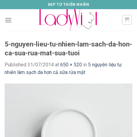
Skip
ĐEP TỪ THIÊN NHIÊN
to
content
5-nguyen-lieu-tu-nhien-lam-sach-da-hon-
ca-sua-rua-mat-sua-tuoi
Published
31/07/2014
at
650 × 520
in
5 nguyên liệu tự
nhiên làm sạch da hơn cả sữa rửa mặt