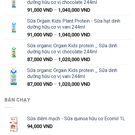
dưỡng hữu cơ vị chocolate 244ml
Khoảng
91,000
VND
–
1,040,000
VND
giá:
Sữa Orgain Kids Plant Protein - Sữa hạt dinh
từ
dưỡng hữu cơ vị vani 244ml
91,000 VND
Khoảng
91,000
VND
–
1,040,000
VND
đến
giá:
1,040,000 VND
Sữa organic Orgain Kids protein _ Sữa dinh
từ
dưỡng hữu cơ vị chocolate 244ml
91,000 VND
Khoảng
87,000
VND
–
1,020,000
VND
đến
giá:
1,040,000 VND
Sữa organic Orgain Kids protein _ Sữa dinh
từ
dưỡng hữu cơ vị vani 244ml
87,000 VND
Khoảng
87,000
VND
–
1,020,000
VND
đến
giá:
1,020,000 VND
từ
BÁN CHẠY
87,000 VND
đến
1,020,000 VND
Sữa diêm mạch - Sữa quinoa hữu cơ Ecomil 1L
94,000
VND