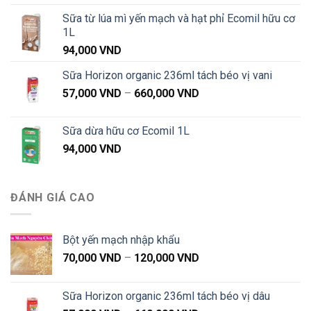
Sữa từ lúa mì yến mạch và hạt phỉ Ecomil hữu cơ
1L
94,000
VND
Sữa Horizon organic 236ml tách béo vị vani
Khoảng
57,000
VND
–
660,000
VND
giá:
từ
Sữa dừa hữu cơ Ecomil 1L
57,000 VND
94,000
VND
đến
660,000 VND
ĐÁNH GIÁ CAO
Bột yến mạch nhập khẩu
Khoảng
70,000
VND
–
120,000
VND
giá:
từ
Sữa Horizon organic 236ml tách béo vị dâu
70,000 VND