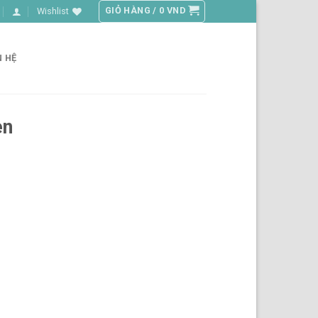
GIỎ HÀNG /
0
VND
Wishlist
N HỆ
en