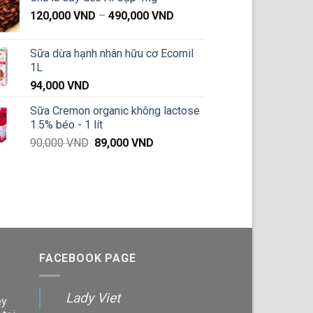
là:
tại
Khoảng
120,000
VND
81,000 VND.
–
490,000
VND
là:
giá:
79,900 VND.
từ
Sữa dừa hạnh nhân hữu cơ Ecomil
120,000 VND
1L
đến
94,000
VND
490,000 VND
Sữa Cremon organic không lactose
1.5% béo - 1 lít
Giá
Giá
90,000
VND
89,000
VND
gốc
hiện
là:
tại
90,000 VND.
là:
89,000 VND.
FACEBOOK PAGE
Lady Viet
ey