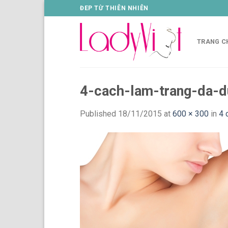
Skip
ĐEP TỪ THIÊN NHIÊN
to
content
TRANG C
4-cach-lam-trang-da-d
Published
18/11/2015
at
600 × 300
in
4 