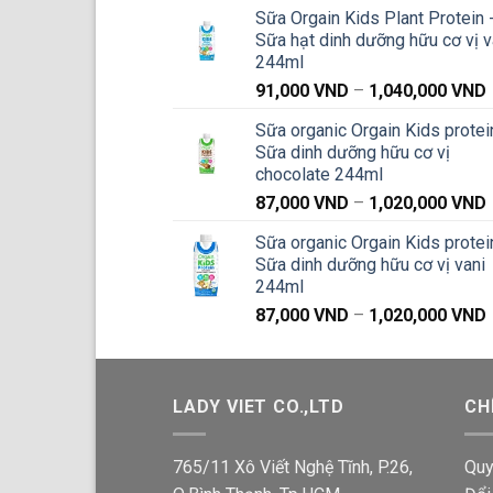
g
Sữa Orgain Kids Plant Protein 
Sữa hạt dinh dưỡng hữu cơ vị v
244ml
91,000
VND
–
1,040,000
VND
g
Sữa organic Orgain Kids protei
Sữa dinh dưỡng hữu cơ vị
chocolate 244ml
87,000
VND
–
1,020,000
VND
g
Sữa organic Orgain Kids protei
Sữa dinh dưỡng hữu cơ vị vani
244ml
87,000
VND
–
1,020,000
VND
g
LADY VIET CO.,LTD
CH
765/11 Xô Viết Nghệ Tĩnh, P.26,
Quy