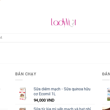
d.
BÁN CHẠY
ĐÁN
-
Sữa diêm mạch - Sữa quinoa hữu
cơ Ecomil 1L
94,000
VND
Khoảng
Sữa từ lúa mì yến mạch và hạt phỉ