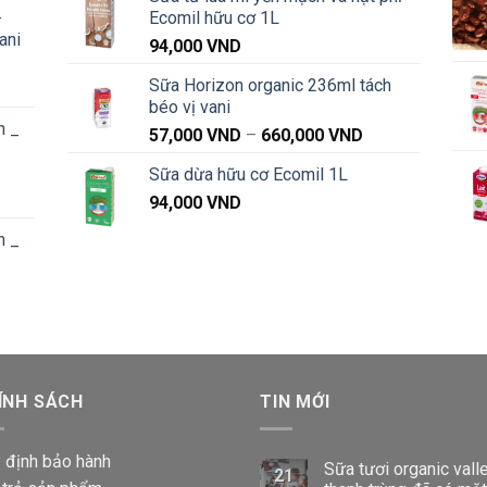
iá:
-
Ecomil hữu cơ 1L
từ
ani
91,000 VND
94,000
VND
đến
Sữa Horizon organic 236ml tách
Khoảng
1,040,000 VND
béo vị vani
iá:
n _
từ
Khoảng
57,000
VND
–
660,000
VND
91,000 VND
giá:
Sữa dừa hữu cơ Ecomil 1L
đến
từ
Khoảng
1,040,000 VND
94,000
VND
57,000 VND
iá:
đến
n _
từ
660,000 VND
87,000 VND
đến
Khoảng
1,020,000 VND
iá:
từ
87,000 VND
ÍNH SÁCH
đến
TIN MỚI
1,020,000 VND
 định bảo hành
Sữa tươi organic vall
21