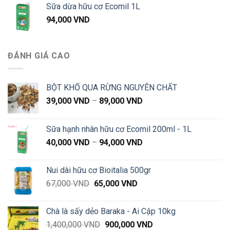
Sữa dừa hữu cơ Ecomil 1L
57,000 VND
94,000
VND
đến
660,000 VND
ĐÁNH GIÁ CAO
BỘT KHỔ QUA RỪNG NGUYÊN CHẤT
Khoảng
39,000
VND
–
89,000
VND
giá:
từ
Sữa hạnh nhân hữu cơ Ecomil 200ml - 1L
39,000 VND
Khoảng
40,000
VND
–
94,000
VND
đến
giá:
89,000 VND
từ
Nui dài hữu cơ Bioitalia 500gr
40,000 VND
Giá
Giá
67,000
VND
65,000
VND
đến
gốc
hiện
94,000 VND
là:
tại
Chà là sấy dẻo Baraka - Ai Cập 10kg
67,000 VND.
là:
Giá
Giá
1,400,000
VND
900,000
VND
65,000 VND.