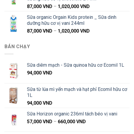
91,000 VND
Khoảng
87,000
VND
–
1,020,000
VND
đến
giá:
1,040,000 VND
Sữa organic Orgain Kids protein _ Sữa dinh
từ
dưỡng hữu cơ vị vani 244ml
87,000 VND
Khoảng
87,000
VND
–
1,020,000
VND
đến
giá:
1,020,000 VND
từ
BÁN CHẠY
87,000 VND
đến
1,020,000 VND
Sữa diêm mạch - Sữa quinoa hữu cơ Ecomil 1L
94,000
VND
Sữa từ lúa mì yến mạch và hạt phỉ Ecomil hữu cơ
1L
94,000
VND
Sữa Horizon organic 236ml tách béo vị vani
Khoảng
57,000
VND
–
660,000
VND
giá:
từ