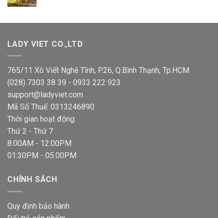
gốc
hiện
là:
tại
1,400,000 VND.
là:
900,000 VND.
LADY VIET CO.,LTD
765/11 Xô Viết Nghệ Tĩnh, P.26, Q.Bình Thạnh, Tp.HCM
(028) 7303 38 39 - 0933 222 923
support@ladyviet.com
Mã Số Thuế: 0313246890
Thời gian hoạt động:
Thứ 2 - Thứ 7
8:00AM - 12:00PM
01:30PM - 05:00PM
CHÍNH SÁCH
Quy định bảo hành