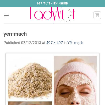
Skip
ĐEP TỪ THIÊN NHIÊN
to
content
yen-mach
Published
02/12/2013
at
497 × 497
in
Yến mạch