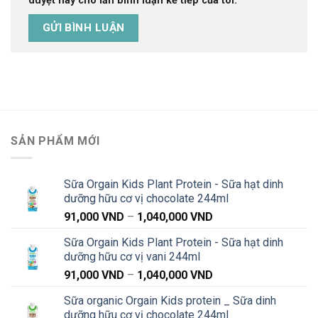
duyệt này cho lần bình luận kế tiếp của tôi.
SẢN PHẨM MỚI
Sữa Orgain Kids Plant Protein - Sữa hạt dinh
dưỡng hữu cơ vị chocolate 244ml
Khoảng
91,000
VND
–
1,040,000
VND
giá:
Sữa Orgain Kids Plant Protein - Sữa hạt dinh
từ
dưỡng hữu cơ vị vani 244ml
91,000 VND
Khoảng
91,000
VND
–
1,040,000
VND
đến
giá:
1,040,000 VND
Sữa organic Orgain Kids protein _ Sữa dinh
từ
dưỡng hữu cơ vị chocolate 244ml