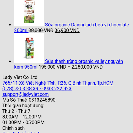
từ
57,000 VND
đến
660,000 VND
Sữa organic Daioni tách béo vị chocolate
Giá
Giá
200ml
38,000
VND
36,900
VND
gốc
hiện
là:
tại
38,000 VND.
là:
36,900 VND.
Sữa thanh trùng organic valley nguyên
Khoảng
kem 950ml
195,000
VND
–
2,280,000
VND
giá:
Lady Viet Co.,Ltd
từ
765/11 Xô Viết Nghệ Tĩnh, P.26, Q.Bình Thạnh, Tp.HCM
195,000 VND
(028) 7303 38 39 - 0933 222 923
đến
support@ladyviet.com
2,280,000 VN
Mã Số Thuế: 0313246890
Thời gian hoạt động:
Thứ 2 - Thứ 7
8:00AM - 12:00PM
01:30PM - 05:00PM
Chính sách