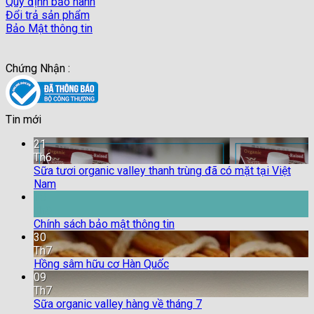
Quy định bảo hành
Đổi trả sản phẩm
Bảo Mật thông tin
Chứng Nhận :
Tin mới
21
Th6
Sữa tươi organic valley thanh trùng đã có mặt tại Việt
Nam
18
Th9
Chính sách bảo mật thông tin
30
Th7
Hồng sâm hữu cơ Hàn Quốc
09
Th7
Sữa organic valley hàng về tháng 7