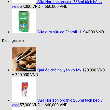
Sữa Horizon organic 236ml tách béo vị
Khoảng
vani
57,000
VND
–
660,000
VND
giá:
từ
57,000 VND
đến
660,000 VND
Sữa dừa hữu cơ Ecomil 1L
94,000
VND
Đánh giá cao
Quả óc chó nguyên vỏ Mỹ
120,000
VND
Khoảng
–
220,000
VND
giá:
từ
120,000 VND
đến
220,000 VND
Sữa Horizon organic 236ml tách béo vị
Khoảng
vani
57,000
VND
–
660,000
VND
giá: