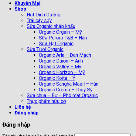
Khuyến Mại
Shop
Hạt Dinh Dưỡng
Trái cây sấy
Sữa Organic nhập khẩu
Organic Orgain – Mỹ
Sữa Pororo F&B – Hàn
Sữa Hạt Organic
Sữa Tươi Organic
Organic Arla – Đan Mạch
Organic Daioni – Anh
Organic Valley – Mỹ
Organic Horizon – Mỹ
Organic Koita – Ý
Organic Sangha Maeil – Hàn
Organic Cremo – Thụy Sỹ
Sữa chua – Bơ – Phô mát Organic
Thực phẩm hữu cơ
Liên hệ
Đăng nhập
Đăng nhập