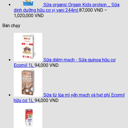
1,020,000 VND
Sữa organic Orgain Kids protein _ Sữa
dinh dưỡng hữu cơ vị vani 244ml
87,000
VND
–
Khoảng
1,020,000
VND
giá:
Bán chạy
từ
87,000 VND
đến
1,020,000 VND
Sữa diêm mạch - Sữa quinoa hữu cơ
Ecomil 1L
94,000
VND
Sữa từ lúa mì yến mạch và hạt phỉ Ecomil
hữu cơ 1L
94,000
VND