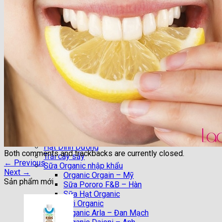
Trang chủ
Giới Thiệu
Nhận Xét của KH
Tin Tức
Chuyên mục đẹp
Chia Sẻ
DIY (Do it yourself)
Làm Đẹp
Sức Khỏe
Vào Bếp
Khuyến Mại
Shop
Hạt Dinh Dưỡng
Both comments and trackbacks are currently closed.
Trái cây sấy
←
Previous
Sữa Organic nhập khẩu
Next
→
Organic Orgain – Mỹ
Sản phẩm mới
Sữa Pororo F&B – Hàn
Sữa Hạt Organic
Sữa Tươi Organic
Organic Arla – Đan Mạch