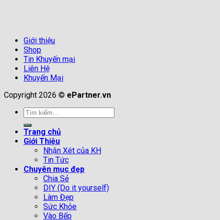
Giới thiệu
Shop
Tin Khuyến mại
Liên Hệ
Khuyến Mại
Copyright 2026 ©
ePartner.vn
Tìm
kiếm:
Trang chủ
Giới Thiệu
Nhận Xét của KH
Tin Tức
Chuyên mục đẹp
Chia Sẻ
DIY (Do it yourself)
Làm Đẹp
Sức Khỏe
Vào Bếp