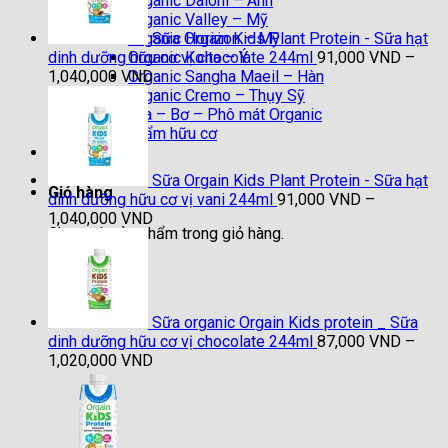
Organic Daioni – Anh
Organic Valley – Mỹ
Sữa Orgain Kids Plant Protein - Sữa hạt
Organic Horizon – Mỹ
dinh dưỡng hữu cơ vị chocolate 244ml
91,000
VND
–
Organic Koita – Ý
Khoảng
1,040,000
VND
Organic Sangha Maeil – Hàn
giá:
Organic Cremo – Thụy Sỹ
từ
Sữa chua – Bơ – Phô mát Organic
91,000 VND
Thực phẩm hữu cơ
đến
Liên hệ
1,040,000 VND
Sữa Orgain Kids Plant Protein - Sữa hạt
Giỏ hàng
dinh dưỡng hữu cơ vị vani 244ml
91,000
VND
–
Khoảng
1,040,000
VND
Chưa có sản phẩm trong giỏ hàng.
giá:
từ
91,000 VND
đến
1,040,000 VND
Sữa organic Orgain Kids protein _ Sữa
dinh dưỡng hữu cơ vị chocolate 244ml
87,000
VND
–
Khoảng
1,020,000
VND
giá:
từ
87,000 VND
đến