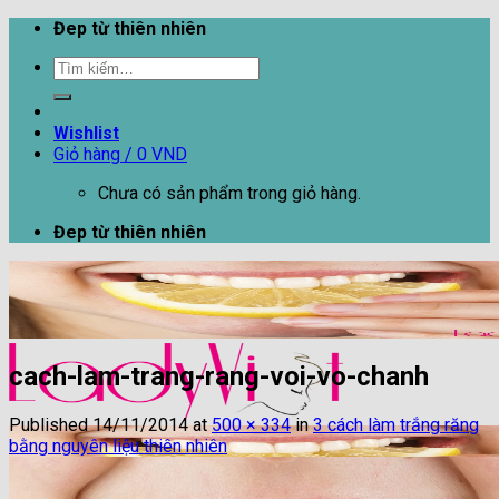
Skip
Đep từ thiên nhiên
to
Tìm
content
kiếm:
Wishlist
Giỏ hàng /
0
VND
Chưa có sản phẩm trong giỏ hàng.
Đep từ thiên nhiên
cach-lam-trang-rang-voi-vo-chanh
Published
14/11/2014
at
500 × 334
in
3 cách làm trắng răng
bằng nguyên liệu thiên nhiên